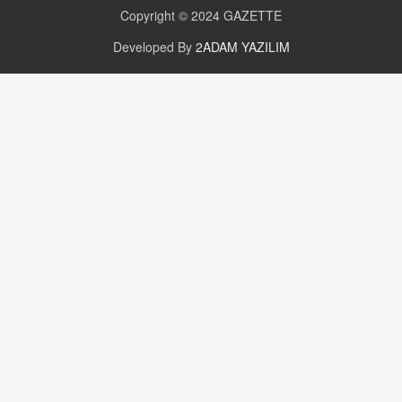
16.12.2024 14:16
Copyright © 2024
GAZETTE
Developed By
2ADAM YAZILIM
GÜNLÜK BURÇ YORUMU
Günlük Burç Yorumu | 22 Kasım 2024: Koç,
Boğa, İkizler ve Daha Fazlası!
20.11.2024 17:44
PEARL SİRİUS
Mars 4 Kasım’da Aslan Burcuna Geçiyor
01.11.2025 14:25
BAYAN AURORA
Kaygıları Düşüren, Sinirleri Düzelten Bitkiler
5.1.2025 12:23