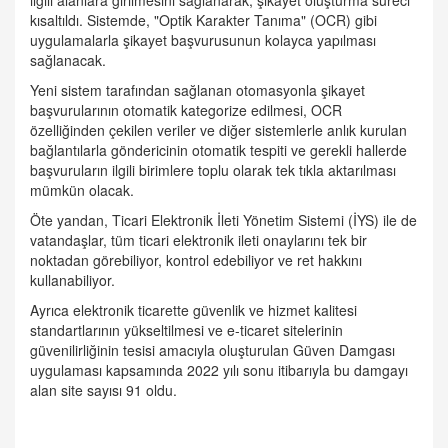
ilgili alanlara girilmesini sağlanarak, şikayet oluşturma süreci
kısaltıldı. Sistemde, "Optik Karakter Tanıma" (OCR) gibi
uygulamalarla şikayet başvurusunun kolayca yapılması
sağlanacak.
Yeni sistem tarafından sağlanan otomasyonla şikayet
başvurularının otomatik kategorize edilmesi, OCR
özelliğinden çekilen veriler ve diğer sistemlerle anlık kurulan
bağlantılarla göndericinin otomatik tespiti ve gerekli hallerde
başvuruların ilgili birimlere toplu olarak tek tıkla aktarılması
mümkün olacak.
Öte yandan, Ticari Elektronik İleti Yönetim Sistemi (İYS) ile de
vatandaşlar, tüm ticari elektronik ileti onaylarını tek bir
noktadan görebiliyor, kontrol edebiliyor ve ret hakkını
kullanabiliyor.
Ayrıca elektronik ticarette güvenlik ve hizmet kalitesi
standartlarının yükseltilmesi ve e-ticaret sitelerinin
güvenilirliğinin tesisi amacıyla oluşturulan Güven Damgası
uygulaması kapsamında 2022 yılı sonu itibarıyla bu damgayı
alan site sayısı 91 oldu.