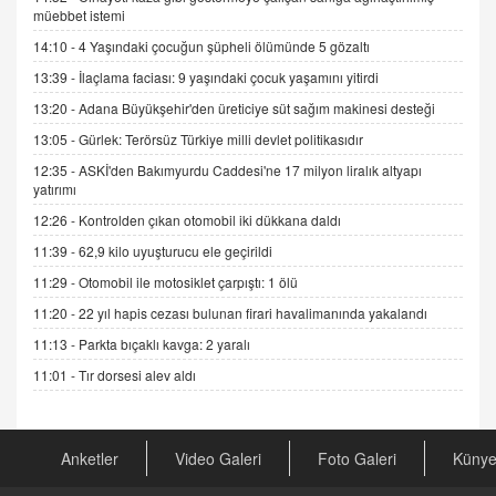
müebbet istemi
ADEM AKÖL
Esed Destekçilerinin Yüzüne Vurulan Şamar:
14:10 -
4 Yaşındaki çocuğun şüpheli ölümünde 5 gözaltı
Sednaya
13:39 -
İlaçlama faciası: 9 yaşındaki çocuk yaşamını yitirdi
11.12.2024 12:30
13:20 -
Adana Büyükşehir'den üreticiye süt sağım makinesi desteği
DR. EKREM ASLAN
13:05 -
Gürlek: Terörsüz Türkiye milli devlet politikasıdır
Gerçek Ne, Algı Ne? "Beraber Yürüyoruz"
12:35 -
ASKİ'den Bakımyurdu Caddesi'ne 17 milyon liralık altyapı
Cümlesinin Peşinden
yatırımı
19.07.2025 12:45
12:26 -
Kontrolden çıkan otomobil iki dükkana daldı
GÖNÜL MENEKŞE
11:39 -
62,9 kilo uyuşturucu ele geçirildi
Şifacının Yolu
11:29 -
Otomobil ile motosiklet çarpıştı: 1 ölü
04.11.2025 12:56
11:20 -
22 yıl hapis cezası bulunan firari havalimanında yakalandı
11:13 -
Parkta bıçaklı kavga: 2 yaralı
AV. RÜMEYSA ÖZKALE
Kira Uyuşmazlıklarında Dava Açmadan Önce
11:01 -
Tır dorsesi alev aldı
Arabulucuya Başvuru Şartı
23.09.2023 16:30
Anketler
Video Galeri
Foto Galeri
Küny
CAN UĞURATEŞ
Değişen yapısıyla Suriye