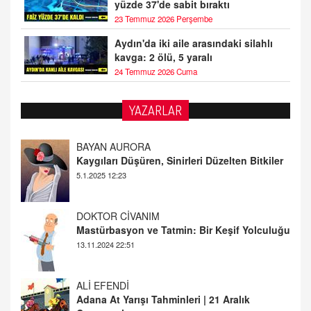
yüzde 37'de sabit bıraktı
23 Temmuz 2026 Perşembe
Aydın'da iki aile arasındaki silahlı
kavga: 2 ölü, 5 yaralı
24 Temmuz 2026 Cuma
YAZARLAR
DOKTOR CİVANIM
Mastürbasyon ve Tatmin: Bir Keşif Yolculuğu
13.11.2024 22:51
ALİ EFENDİ
Adana At Yarışı Tahminleri | 21 Aralık
Cumartesi
20.12.2024 12:46
TUTKUNUN PERİSİ
Sağlıklı Bir Cinsel Yaşam ile İlgili Bilinmesi