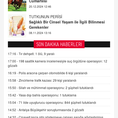
Gerekenler
08.11.2024 13:16
FARUK ÖNALAN
Tezkere Onaylanmasaydı…
2 Kasım 2021 Salı 00:11
AV. DOĞAN CAN DOĞAN
SON DAKİKA HABERLERİ
Kişisel verilerin korunması ve dijital hukukun
gelişimi
17:16 -
Tır dehşeti: 1 ölü, 9 yaralı
15.09.2025 16:17
17:00 -
198 saatlik kamera incelemesiyle suç örgütüne operasyon: 12
gözaltı
SEHER EREK
16:19 -
Polis aracına çarpan otomobilde 6 kişi yaralandı
Kış Ayları Geldi, Hangi Önlemler Alınmalı?
15:58 -
Zincirleme trafik kazası: 29 kişi yaralandı
9.12.2025 10:11
15:50 -
Silah ve mühimmat operasyonu: 2 şüpheli tutuklandı
15:42 -
Yasa dışı bahis operasyonu: 1 tutuklama
İNCİ GÜL AKÖL
Trump Keşke Adana'yı da Ziyaret Etse...
15:04 -
71 ilde uyuşturucu operasyonu: 844 şüpheli tutuklandı
06.07.2026 13:00
14:52 -
Antalya Büyükşehir soruşturmasında 2 gözaltı
14:32 -
Cinayeti kaza gibi göstermeye çalışan sanığa ağırlaştırılmış