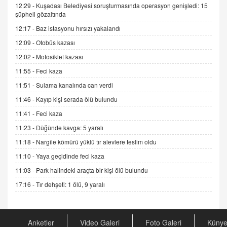
12:29 -
Kuşadası Belediyesi soruşturmasında operasyon genişledi: 15
DR. EKREM ASLAN
şüpheli gözaltında
Gerçek Ne, Algı Ne? "Beraber Yürüyoruz"
12:17 -
Baz istasyonu hırsızı yakalandı
Cümlesinin Peşinden
19.07.2025 12:45
12:09 -
Otobüs kazası
12:02 -
Motosiklet kazası
GÖNÜL MENEKŞE
Şifacının Yolu
11:55 -
Feci kaza
04.11.2025 12:56
11:51 -
Sulama kanalında can verdi
11:46 -
Kayıp kişi serada ölü bulundu
AV. RÜMEYSA ÖZKALE
11:41 -
Feci kaza
Kira Uyuşmazlıklarında Dava Açmadan Önce
11:23 -
Düğünde kavga: 5 yaralı
Arabulucuya Başvuru Şartı
11:18 -
Nargile kömürü yüklü tır alevlere teslim oldu
23.09.2023 16:30
11:10 -
Yaya geçidinde feci kaza
CAN UĞURATEŞ
11:03 -
Park halindeki araçta bir kişi ölü bulundu
Değişen yapısıyla Suriye
16.12.2024 14:16
17:16 -
Tır dehşeti: 1 ölü, 9 yaralı
GÜNLÜK BURÇ YORUMU
Anketler
Video Galeri
Foto Galeri
Küny
Günlük Burç Yorumu | 22 Kasım 2024: Koç,