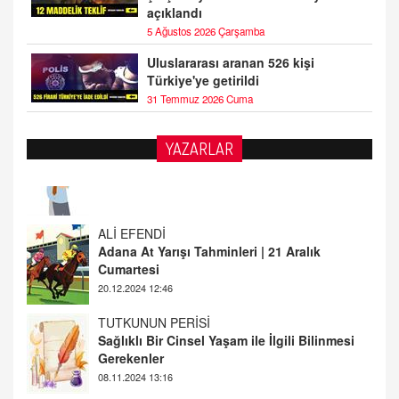
açıklandı
5 Ağustos 2026 Çarşamba
Uluslararası aranan 526 kişi
Türkiye'ye getirildi
31 Temmuz 2026 Cuma
YAZARLAR
ALİ EFENDİ
Adana At Yarışı Tahminleri | 21 Aralık
Cumartesi
20.12.2024 12:46
TUTKUNUN PERİSİ
Sağlıklı Bir Cinsel Yaşam ile İlgili Bilinmesi
Gerekenler
08.11.2024 13:16
FARUK ÖNALAN
Tezkere Onaylanmasaydı…