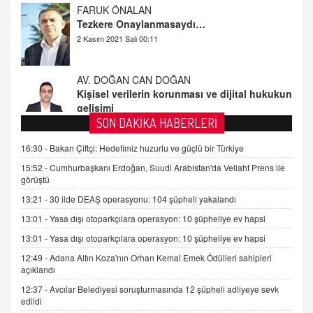
2 Kasım 2021 Salı 00:11
AV. DOĞAN CAN DOĞAN
Kişisel verilerin korunması ve dijital hukukun
gelişimi
15.09.2025 16:17
SEHER EREK
SON DAKİKA HABERLERİ
Kış Ayları Geldi, Hangi Önlemler Alınmalı?
9.12.2025 10:11
16:30 -
Bakan Çiftçi: Hedefimiz huzurlu ve güçlü bir Türkiye
15:52 -
Cumhurbaşkanı Erdoğan, Suudi Arabistan'da Veliaht Prens ile
görüştü
İNCİ GÜL AKÖL
13:21 -
30 ilde DEAŞ operasyonu: 104 şüpheli yakalandı
Trump Keşke Adana'yı da Ziyaret Etse...
06.07.2026 13:00
13:01 -
Yasa dışı otoparkçılara operasyon: 10 şüpheliye ev hapsi
13:01 -
Yasa dışı otoparkçılara operasyon: 10 şüpheliye ev hapsi
ADEM AKÖL
12:49 -
Adana Altın Koza'nın Orhan Kemal Emek Ödülleri sahipleri
açıklandı
Esed Destekçilerinin Yüzüne Vurulan Şamar:
Sednaya
12:37 -
Avcılar Belediyesi soruşturmasında 12 şüpheli adliyeye sevk
11.12.2024 12:30
edildi