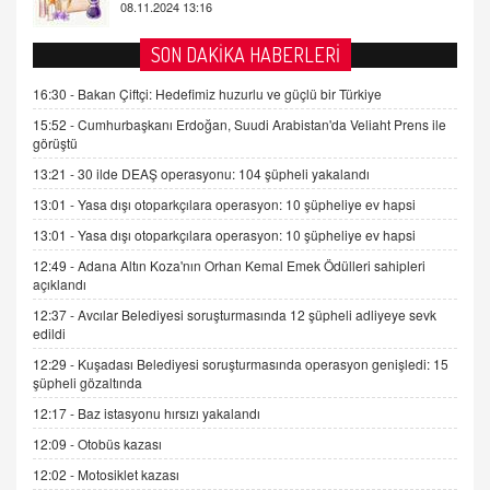
Tezkere Onaylanmasaydı…
2 Kasım 2021 Salı 00:11
SON DAKİKA HABERLERİ
16:30 -
Bakan Çiftçi: Hedefimiz huzurlu ve güçlü bir Türkiye
AV. DOĞAN CAN DOĞAN
Kişisel verilerin korunması ve dijital hukukun
15:52 -
Cumhurbaşkanı Erdoğan, Suudi Arabistan'da Veliaht Prens ile
gelişimi
görüştü
15.09.2025 16:17
13:21 -
30 ilde DEAŞ operasyonu: 104 şüpheli yakalandı
13:01 -
Yasa dışı otoparkçılara operasyon: 10 şüpheliye ev hapsi
SEHER EREK
Kış Ayları Geldi, Hangi Önlemler Alınmalı?
13:01 -
Yasa dışı otoparkçılara operasyon: 10 şüpheliye ev hapsi
9.12.2025 10:11
12:49 -
Adana Altın Koza'nın Orhan Kemal Emek Ödülleri sahipleri
açıklandı
12:37 -
Avcılar Belediyesi soruşturmasında 12 şüpheli adliyeye sevk
İNCİ GÜL AKÖL
edildi
Trump Keşke Adana'yı da Ziyaret Etse...
06.07.2026 13:00
12:29 -
Kuşadası Belediyesi soruşturmasında operasyon genişledi: 15
şüpheli gözaltında
12:17 -
Baz istasyonu hırsızı yakalandı
ADEM AKÖL
12:09 -
Otobüs kazası
Esed Destekçilerinin Yüzüne Vurulan Şamar:
Sednaya
12:02 -
Motosiklet kazası