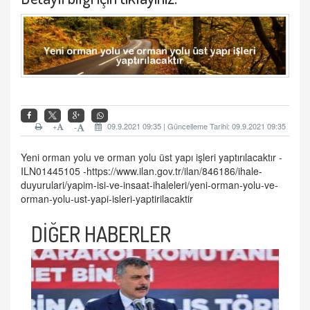
+
09.9.2021 09:35 | Güncelleme Tarihi: 09.9.2021 09:35
-
Yeni orman yolu ve orman yolu üst yapı işleri yaptırılacaktır -
ILN01445105 -
https://www.ilan.gov.tr/ilan/846186/ihale-
duyurulari/yapim-isi-ve-insaat-ihaleleri/yeni-orman-yolu-ve-
orman-yolu-ust-yapi-isleri-yaptirilacaktir
DİĞER HABERLER