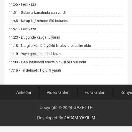
11.12.2024 12:30
11:55 -
Feci kaza
DR. EKREM ASLAN
11:51 -
Sulama kanalında can verdi
Gerçek Ne, Algı Ne? "Beraber Yürüyoruz"
11:46 -
Kayıp kişi serada ölü bulundu
Cümlesinin Peşinden
11:41 -
Feci kaza
19.07.2025 12:45
11:23 -
Düğünde kavga: 5 yaralı
GÖNÜL MENEKŞE
11:18 -
Nargile kömürü yüklü tır alevlere teslim oldu
Şifacının Yolu
11:10 -
Yaya geçidinde feci kaza
04.11.2025 12:56
11:03 -
Park halindeki araçta bir kişi ölü bulundu
17:16 -
Tır dehşeti: 1 ölü, 9 yaralı
AV. RÜMEYSA ÖZKALE
Kira Uyuşmazlıklarında Dava Açmadan Önce
Arabulucuya Başvuru Şartı
23.09.2023 16:30
Anketler
Video Galeri
Foto Galeri
Küny
CAN UĞURATEŞ
Değişen yapısıyla Suriye
Copyright © 2024
GAZETTE
16.12.2024 14:16
Developed By
2ADAM YAZILIM
GÜNLÜK BURÇ YORUMU