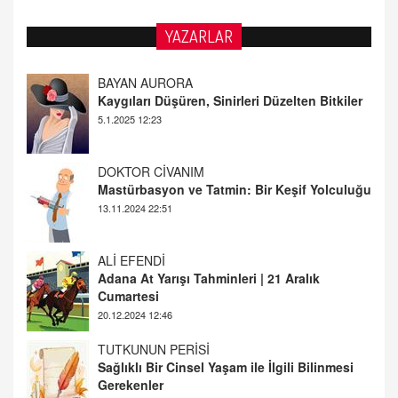
BAYAN AURORA
YAZARLAR
Kaygıları Düşüren, Sinirleri Düzelten Bitkiler
5.1.2025 12:23
DOKTOR CİVANIM
Mastürbasyon ve Tatmin: Bir Keşif Yolculuğu
13.11.2024 22:51
ALİ EFENDİ
Adana At Yarışı Tahminleri | 21 Aralık
Cumartesi
20.12.2024 12:46
TUTKUNUN PERİSİ
Sağlıklı Bir Cinsel Yaşam ile İlgili Bilinmesi
Gerekenler
08.11.2024 13:16
FARUK ÖNALAN