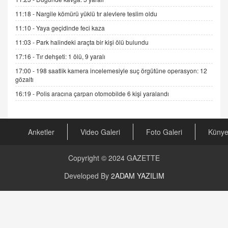
19.07.2025 12:45
11:18 -
Nargile kömürü yüklü tır alevlere teslim oldu
GÖNÜL MENEKŞE
11:10 -
Yaya geçidinde feci kaza
Şifacının Yolu
11:03 -
Park halindeki araçta bir kişi ölü bulundu
04.11.2025 12:56
17:16 -
Tır dehşeti: 1 ölü, 9 yaralı
17:00 -
198 saatlik kamera incelemesiyle suç örgütüne operasyon: 12
AV. RÜMEYSA ÖZKALE
gözaltı
Kira Uyuşmazlıklarında Dava Açmadan Önce
Arabulucuya Başvuru Şartı
16:19 -
Polis aracına çarpan otomobilde 6 kişi yaralandı
23.09.2023 16:30
CAN UĞURATEŞ
Anketler
Video Galeri
Foto Galeri
Küny
Değişen yapısıyla Suriye
16.12.2024 14:16
Copyright © 2024
GAZETTE
GÜNLÜK BURÇ YORUMU
Developed By
2ADAM YAZILIM
Günlük Burç Yorumu | 22 Kasım 2024: Koç,
Boğa, İkizler ve Daha Fazlası!
20.11.2024 17:44
PEARL SİRİUS