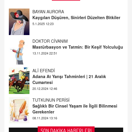
DOKTOR CİVANIM
Mastürbasyon ve Tatmin: Bir Keşif Yolculuğu
13.11.2024 22:51
ALİ EFENDİ
Adana At Yarışı Tahminleri | 21 Aralık
Cumartesi
20.12.2024 12:46
TUTKUNUN PERİSİ
Sağlıklı Bir Cinsel Yaşam ile İlgili Bilinmesi
Gerekenler
08.11.2024 13:16
FARUK ÖNALAN
Tezkere Onaylanmasaydı…
2 Kasım 2021 Salı 00:11
AV. DOĞAN CAN DOĞAN
SON DAKİKA HABERLERİ