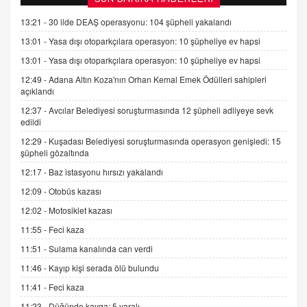
Kişisel verilerin korunması ve dijital hukukun
gelişimi
13:21 -
30 ilde DEAŞ operasyonu: 104 şüpheli yakalandı
15.09.2025 16:17
13:01 -
Yasa dışı otoparkçılara operasyon: 10 şüpheliye ev hapsi
13:01 -
Yasa dışı otoparkçılara operasyon: 10 şüpheliye ev hapsi
SEHER EREK
Kış Ayları Geldi, Hangi Önlemler Alınmalı?
12:49 -
Adana Altın Koza'nın Orhan Kemal Emek Ödülleri sahipleri
açıklandı
9.12.2025 10:11
12:37 -
Avcılar Belediyesi soruşturmasında 12 şüpheli adliyeye sevk
edildi
İNCİ GÜL AKÖL
12:29 -
Kuşadası Belediyesi soruşturmasında operasyon genişledi: 15
Trump Keşke Adana'yı da Ziyaret Etse...
şüpheli gözaltında
06.07.2026 13:00
12:17 -
Baz istasyonu hırsızı yakalandı
12:09 -
Otobüs kazası
ADEM AKÖL
12:02 -
Motosiklet kazası
Esed Destekçilerinin Yüzüne Vurulan Şamar:
Sednaya
11:55 -
Feci kaza
11.12.2024 12:30
11:51 -
Sulama kanalında can verdi
DR. EKREM ASLAN
11:46 -
Kayıp kişi serada ölü bulundu
Gerçek Ne, Algı Ne? "Beraber Yürüyoruz"
11:41 -
Feci kaza
Cümlesinin Peşinden
11:23 -
Düğünde kavga: 5 yaralı