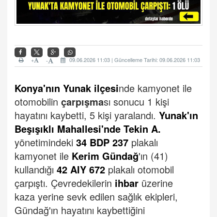
+
09.06.2026 11:03 | Güncelleme Tarihi: 09.06.2026 11:03
-
Konya'nın Yunak ilçesi
nde kamyonet ile
otomobilin
çarpışma
sı sonucu 1 kişi
hayatını kaybetti, 5 kişi yaralandı.
Yunak'ın
Beşışıklı Mahallesi'nde
Tekin A.
yönetimindeki
34 BDP 237
plakalı
kamyonet ile
Kerim Gündağ
'ın (41)
kullandığı
42 AIY 672
plakalı otomobil
çarpıştı.
Çevredekilerin
ihbar
üzerine
kaza
yerine sevk edilen sağlık ekipleri,
Gündağ'ın hayatını kaybettiğini