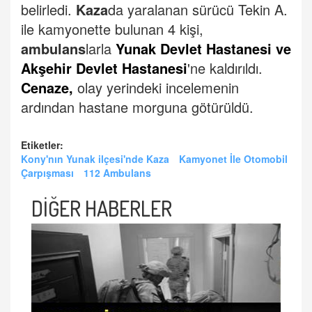
belirledi.
Kaza
da yaralanan sürücü Tekin A.
ile kamyonette bulunan 4 kişi,
ambulans
larla
Yunak Devlet Hastanesi ve
Akşehir Devlet Hastanesi
'ne kaldırıldı.
Cenaze,
olay yerindeki incelemenin
ardından hastane morguna götürüldü.
Etiketler:
Kony'nın Yunak ilçesi'nde Kaza
Kamyonet İle Otomobil
Çarpışması
112 Ambulans
DİĞER HABERLER