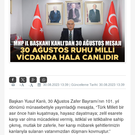
+
30.08.2023 13:39 | Güncelleme Tarihi: 30.08.2023 13:39
-
Başkan Yusuf Kanlı, 30 Ağustos Zafer Bayramı’nın 101. yıl
dönümü münasebetiyle yayımladığı mesajda, “Türk Milleti bir
asır önce hain kuşatmaya, hayasız dayatmaya; zelil esarete
karşı var olma mücadelesi vermiş, istiklal ve istikbaline sahip
çıkmış, mutlak bir zaferle, her karışı mübarek şehitlerimizin
kanlarıyla sulanan vatanımızdan düşmanı kovmuştur.”