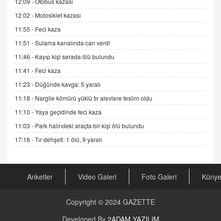
12:09 -
Otobüs kazası
11.12.2024 12:30
12:02 -
Motosiklet kazası
DR. EKREM ASLAN
11:55 -
Feci kaza
Gerçek Ne, Algı Ne? "Beraber Yürüyoruz"
Cümlesinin Peşinden
11:51 -
Sulama kanalında can verdi
19.07.2025 12:45
11:46 -
Kayıp kişi serada ölü bulundu
GÖNÜL MENEKŞE
11:41 -
Feci kaza
Şifacının Yolu
11:23 -
Düğünde kavga: 5 yaralı
04.11.2025 12:56
11:18 -
Nargile kömürü yüklü tır alevlere teslim oldu
11:10 -
Yaya geçidinde feci kaza
AV. RÜMEYSA ÖZKALE
11:03 -
Park halindeki araçta bir kişi ölü bulundu
Kira Uyuşmazlıklarında Dava Açmadan Önce
Arabulucuya Başvuru Şartı
17:16 -
Tır dehşeti: 1 ölü, 9 yaralı
23.09.2023 16:30
CAN UĞURATEŞ
Anketler
Video Galeri
Foto Galeri
Küny
Değişen yapısıyla Suriye
16.12.2024 14:16
Copyright © 2024
GAZETTE
GÜNLÜK BURÇ YORUMU
Developed By
2ADAM YAZILIM