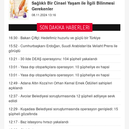
Tezkere Onaylanmasaydı…
2 Kasım 2021 Salı 00:11
AV. DOĞAN CAN DOĞAN
SON DAKİKA HABERLERİ
Kişisel verilerin korunması ve dijital hukukun
gelişimi
16:30 -
Bakan Çiftçi: Hedefimiz huzurlu ve güçlü bir Türkiye
15.09.2025 16:17
15:52 -
Cumhurbaşkanı Erdoğan, Suudi Arabistan'da Veliaht Prens ile
görüştü
SEHER EREK
13:21 -
30 ilde DEAŞ operasyonu: 104 şüpheli yakalandı
Kış Ayları Geldi, Hangi Önlemler Alınmalı?
13:01 -
Yasa dışı otoparkçılara operasyon: 10 şüpheliye ev hapsi
9.12.2025 10:11
13:01 -
Yasa dışı otoparkçılara operasyon: 10 şüpheliye ev hapsi
12:49 -
Adana Altın Koza'nın Orhan Kemal Emek Ödülleri sahipleri
İNCİ GÜL AKÖL
açıklandı
Trump Keşke Adana'yı da Ziyaret Etse...
06.07.2026 13:00
12:37 -
Avcılar Belediyesi soruşturmasında 12 şüpheli adliyeye sevk
edildi
12:29 -
Kuşadası Belediyesi soruşturmasında operasyon genişledi: 15
ADEM AKÖL
şüpheli gözaltında
Esed Destekçilerinin Yüzüne Vurulan Şamar:
12:17 -
Baz istasyonu hırsızı yakalandı
Sednaya