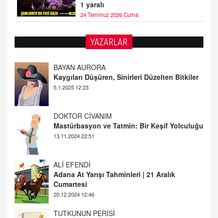
1 yaralı
24 Temmuz 2026 Cuma
YAZARLAR
DOKTOR CİVANIM
Mastürbasyon ve Tatmin: Bir Keşif Yolculuğu
13.11.2024 22:51
ALİ EFENDİ
Adana At Yarışı Tahminleri | 21 Aralık
Cumartesi
20.12.2024 12:46
TUTKUNUN PERİSİ
Sağlıklı Bir Cinsel Yaşam ile İlgili Bilinmesi
Gerekenler
08.11.2024 13:16
FARUK ÖNALAN