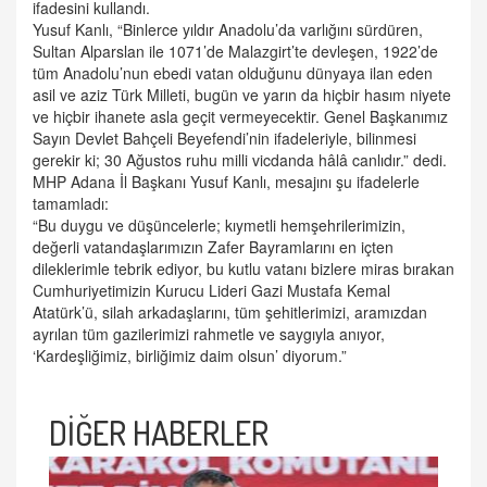
ifadesini kullandı.
Yusuf Kanlı, “Binlerce yıldır Anadolu’da varlığını sürdüren,
Sultan Alparslan ile 1071’de Malazgirt’te devleşen, 1922’de
tüm Anadolu’nun ebedi vatan olduğunu dünyaya ilan eden
asil ve aziz Türk Milleti, bugün ve yarın da hiçbir hasım niyete
ve hiçbir ihanete asla geçit vermeyecektir. Genel Başkanımız
Sayın Devlet Bahçeli Beyefendi’nin ifadeleriyle, bilinmesi
gerekir ki; 30 Ağustos ruhu milli vicdanda hâlâ canlıdır.” dedi.
MHP Adana İl Başkanı Yusuf Kanlı, mesajını şu ifadelerle
tamamladı:
“Bu duygu ve düşüncelerle; kıymetli hemşehrilerimizin,
değerli vatandaşlarımızın Zafer Bayramlarını en içten
dileklerimle tebrik ediyor, bu kutlu vatanı bizlere miras bırakan
Cumhuriyetimizin Kurucu Lideri Gazi Mustafa Kemal
Atatürk’ü, silah arkadaşlarını, tüm şehitlerimizi, aramızdan
ayrılan tüm gazilerimizi rahmetle ve saygıyla anıyor,
‘Kardeşliğimiz, birliğimiz daim olsun’ diyorum.”
DİĞER HABERLER