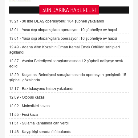
AV. DOĞAN CAN DOĞAN
SON DAKİKA HABERLERİ
Kişisel verilerin korunması ve dijital hukukun
gelişimi
13:21 -
30 ilde DEAŞ operasyonu: 104 şüpheli yakalandı
15.09.2025 16:17
13:01 -
Yasa dışı otoparkçılara operasyon: 10 şüpheliye ev hapsi
13:01 -
Yasa dışı otoparkçılara operasyon: 10 şüpheliye ev hapsi
SEHER EREK
Kış Ayları Geldi, Hangi Önlemler Alınmalı?
12:49 -
Adana Altın Koza'nın Orhan Kemal Emek Ödülleri sahipleri
açıklandı
9.12.2025 10:11
12:37 -
Avcılar Belediyesi soruşturmasında 12 şüpheli adliyeye sevk
edildi
İNCİ GÜL AKÖL
12:29 -
Kuşadası Belediyesi soruşturmasında operasyon genişledi: 15
Trump Keşke Adana'yı da Ziyaret Etse...
şüpheli gözaltında
06.07.2026 13:00
12:17 -
Baz istasyonu hırsızı yakalandı
12:09 -
Otobüs kazası
ADEM AKÖL
12:02 -
Motosiklet kazası
Esed Destekçilerinin Yüzüne Vurulan Şamar:
Sednaya
11:55 -
Feci kaza
11.12.2024 12:30
11:51 -
Sulama kanalında can verdi
DR. EKREM ASLAN
11:46 -
Kayıp kişi serada ölü bulundu
Gerçek Ne, Algı Ne? "Beraber Yürüyoruz"