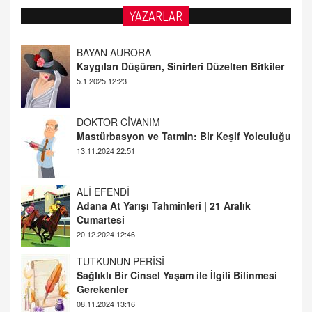
YAZARLAR
DOKTOR CİVANIM
Mastürbasyon ve Tatmin: Bir Keşif Yolculuğu
13.11.2024 22:51
ALİ EFENDİ
Adana At Yarışı Tahminleri | 21 Aralık
Cumartesi
20.12.2024 12:46
TUTKUNUN PERİSİ
Sağlıklı Bir Cinsel Yaşam ile İlgili Bilinmesi
Gerekenler
08.11.2024 13:16
FARUK ÖNALAN
Tezkere Onaylanmasaydı…
2 Kasım 2021 Salı 00:11