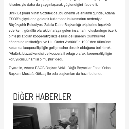
felsefesiyle daha da yaygınlaşarak güçlendiğini ifade etti.
Birlik Başkanı Nihat Sözütek de, bu önemli ve anlamlı günde, Adana
ESOB'a çiçeklerle gelerek kutlamada bulunmaları nedeniyle
Büyükşehir Belediyesi Zabıta Daire Başkanlığı ekiplerine teşekkür
ederken, gönüllü olarak bir araya gelen insanların oluşturduğu özerk
bir teşkilat olan kooperatifçilikte esaslı gelişmenin Cumhuriyet
dönemine rastladığını ve Ulu Önder Atatürk'ün 1920'den ölümüne
kadar da kooperatifçiliğin gelişmesine destek olduğunu belirterek,
"Atatürk, bizzat kendisi de kooperatif ortağı olarak, kooperatifçiliğin
koruyucusu, hamisi olmuştur" dedi.
Ziyarette, Adana ESOB Başkan Vekili, Yağlı Boyacılar Esnaf Odası
Başkanı Mustafa Göktaş ile oda başkanları da hazır bulundu.
DİĞER HABERLER