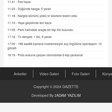
11:41 -
Feci kaza
Cümlesinin Peşinden
11:23 -
Düğünde kavga: 5 yaralı
19.07.2025 12:45
11:18 -
Nargile kömürü yüklü tır alevlere teslim oldu
GÖNÜL MENEKŞE
11:10 -
Yaya geçidinde feci kaza
Şifacının Yolu
11:03 -
Park halindeki araçta bir kişi ölü bulundu
04.11.2025 12:56
17:16 -
Tır dehşeti: 1 ölü, 9 yaralı
17:00 -
198 saatlik kamera incelemesiyle suç örgütüne operasyon: 12
AV. RÜMEYSA ÖZKALE
gözaltı
Kira Uyuşmazlıklarında Dava Açmadan Önce
Arabulucuya Başvuru Şartı
16:19 -
Polis aracına çarpan otomobilde 6 kişi yaralandı
23.09.2023 16:30
CAN UĞURATEŞ
Anketler
Video Galeri
Foto Galeri
Küny
Değişen yapısıyla Suriye
16.12.2024 14:16
Copyright © 2024
GAZETTE
GÜNLÜK BURÇ YORUMU
Developed By
2ADAM YAZILIM
Günlük Burç Yorumu | 22 Kasım 2024: Koç,
Boğa, İkizler ve Daha Fazlası!
20.11.2024 17:44