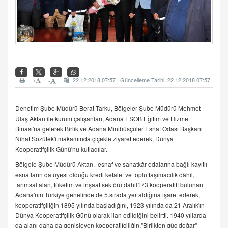
+
22.12.2018 07:57 | Güncelleme Tarihi: 22.12.2018 07:57
-
Denetim Şube Müdürü Berat Tarku, Bölgeler Şube Müdürü Mehmet
Ulaş Aktan ile kurum çalışanları, Adana ESOB Eğitim ve Hizmet
Binası'na gelerek Birlik ve Adana Minibüsçüler Esnaf Odası Başkanı
Nihat Sözütek'i makamında çiçekle ziyaret ederek, Dünya
Kooperatifçilik Günü'nu kutladılar.
Bölgele Şube Müdürü Aktan, esnaf ve sanatkâr odalarına bağlı kayıtlı
esnafların da üyesi olduğu kredi kefalet ve toplu taşımacılık dâhil,
tarımsal alan, tüketim ve inşaat sektörü dahil173 kooperatifi bulunan
Adana'nın Türkiye genelinde de 5.sırada yer aldığına işaret ederek,
kooperatifçiliğin 1895 yılında başladığını, 1923 yılında da 21 Aralık'ın
Dünya Kooperatifçilik Günü olarak ilan edildiğini belirtti. 1940 yıllarda
da alanı daha da genişleyen kooperatifçiliğin,"Birlikten güç doğar"