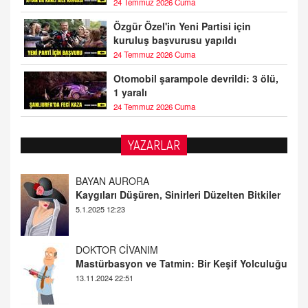
24 Temmuz 2026 Cuma
Özgür Özel'in Yeni Partisi için
kuruluş başvurusu yapıldı
24 Temmuz 2026 Cuma
Otomobil şarampole devrildi: 3 ölü,
1 yaralı
24 Temmuz 2026 Cuma
YAZARLAR
DOKTOR CİVANIM
Mastürbasyon ve Tatmin: Bir Keşif Yolculuğu
13.11.2024 22:51
ALİ EFENDİ
Adana At Yarışı Tahminleri | 21 Aralık
Cumartesi
20.12.2024 12:46