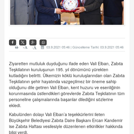
+
03.9.2021 05:46 | Güncelleme Tarihi: 03.9.2021 05:46
-
Ziyaretten mutluluk duyduğunu ifade eden Vali Elban, Zabıta
Teşkilatının kuruluşunun 195. yıl dönümünü yürekten
kutladığını belirtti. Ülkemizin köklü kuruluşlarından olan Zabıta
Teşkilatının şehir hayatında vazgeçilmez bir öneme sahip
olduğunu dile getiren Vali Elban, kent huzuru ve esenliğinin
korunmasında üstlendikleri görevlerde Zabıta Teşkilatının tüm
personeline çalışmalarında başarılar dilediğini sözlerine
ekledi.
Kabulünden dolayı Vali Elban’a teşekkürlerini ileten
Büyükşehir Belediyesi Zabıta Daire Başkanı Ercan Kandemir
ise Zabıta Haftası vesilesiyle düzenlenen etkinlikler hakkında
bilgi verdi.