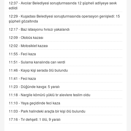
06.07.2026 13:00
12:37 -
Avcılar Belediyesi soruşturmasında 12 şüpheli adliyeye sevk
edildi
12:29 -
Kuşadası Belediyesi soruşturmasında operasyon genişledi: 15
ADEM AKÖL
şüpheli gözaltında
Esed Destekçilerinin Yüzüne Vurulan Şamar:
12:17 -
Baz istasyonu hırsızı yakalandı
Sednaya
12:09 -
Otobüs kazası
11.12.2024 12:30
12:02 -
Motosiklet kazası
DR. EKREM ASLAN
11:55 -
Feci kaza
Gerçek Ne, Algı Ne? "Beraber Yürüyoruz"
Cümlesinin Peşinden
11:51 -
Sulama kanalında can verdi
19.07.2025 12:45
11:46 -
Kayıp kişi serada ölü bulundu
GÖNÜL MENEKŞE
11:41 -
Feci kaza
Şifacının Yolu
11:23 -
Düğünde kavga: 5 yaralı
04.11.2025 12:56
11:18 -
Nargile kömürü yüklü tır alevlere teslim oldu
11:10 -
Yaya geçidinde feci kaza
AV. RÜMEYSA ÖZKALE
11:03 -
Park halindeki araçta bir kişi ölü bulundu
Kira Uyuşmazlıklarında Dava Açmadan Önce
Arabulucuya Başvuru Şartı
17:16 -
Tır dehşeti: 1 ölü, 9 yaralı
23.09.2023 16:30