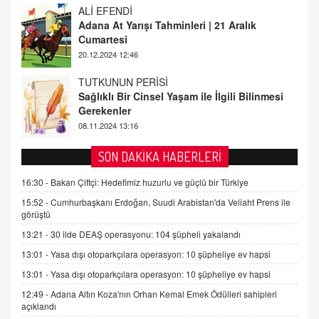
TUTKUNUN PERİSİ
Sağlıklı Bir Cinsel Yaşam ile İlgili Bilinmesi
Gerekenler
08.11.2024 13:16
FARUK ÖNALAN
Tezkere Onaylanmasaydı…
2 Kasım 2021 Salı 00:11
AV. DOĞAN CAN DOĞAN
SON DAKİKA HABERLERİ
Kişisel verilerin korunması ve dijital hukukun
gelişimi
16:30 -
Bakan Çiftçi: Hedefimiz huzurlu ve güçlü bir Türkiye
15.09.2025 16:17
15:52 -
Cumhurbaşkanı Erdoğan, Suudi Arabistan'da Veliaht Prens ile
görüştü
SEHER EREK
13:21 -
30 ilde DEAŞ operasyonu: 104 şüpheli yakalandı
Kış Ayları Geldi, Hangi Önlemler Alınmalı?
13:01 -
Yasa dışı otoparkçılara operasyon: 10 şüpheliye ev hapsi
9.12.2025 10:11
13:01 -
Yasa dışı otoparkçılara operasyon: 10 şüpheliye ev hapsi
12:49 -
Adana Altın Koza'nın Orhan Kemal Emek Ödülleri sahipleri
İNCİ GÜL AKÖL
açıklandı
Trump Keşke Adana'yı da Ziyaret Etse...