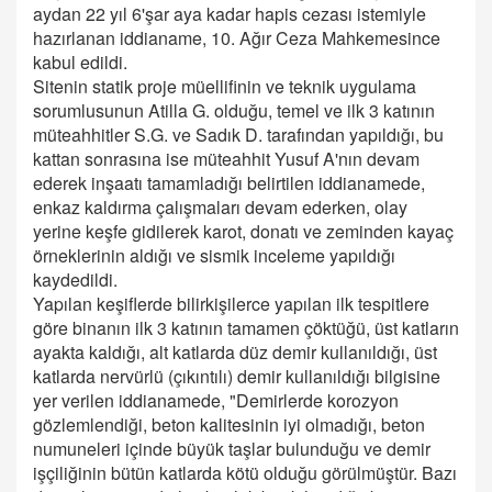
aydan 22 yıl 6'şar aya kadar hapis cezası istemiyle
hazırlanan iddianame, 10. Ağır Ceza Mahkemesince
kabul edildi.
Sitenin statik proje müellifinin ve teknik uygulama
sorumlusunun Atilla G. olduğu, temel ve ilk 3 katının
müteahhitler S.G. ve Sadık D. tarafından yapıldığı, bu
kattan sonrasına ise müteahhit Yusuf A'nın devam
ederek inşaatı tamamladığı belirtilen iddianamede,
enkaz kaldırma çalışmaları devam ederken, olay
yerine keşfe gidilerek karot, donatı ve zeminden kayaç
örneklerinin aldığı ve sismik inceleme yapıldığı
kaydedildi.
Yapılan keşiflerde bilirkişilerce yapılan ilk tespitlere
göre binanın ilk 3 katının tamamen çöktüğü, üst katların
ayakta kaldığı, alt katlarda düz demir kullanıldığı, üst
katlarda nervürlü (çıkıntılı) demir kullanıldığı bilgisine
yer verilen iddianamede, "Demirlerde korozyon
gözlemlendiği, beton kalitesinin iyi olmadığı, beton
numuneleri içinde büyük taşlar bulunduğu ve demir
işçiliğinin bütün katlarda kötü olduğu görülmüştür. Bazı