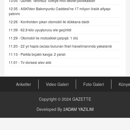
13:05 -
Gürlek: Terörsüz Türkiye milli devlet politikasıdır
Gerçek Ne, Algı Ne? "Beraber Yürüyoruz"
12:35 -
ASKİ'den Bakımyurdu Caddesi'ne 17 milyon liralık altyapı
Cümlesinin Peşinden
yatırımı
19.07.2025 12:45
12:26 -
Kontrolden çıkan otomobil iki dükkana daldı
GÖNÜL MENEKŞE
11:39 -
62,9 kilo uyuşturucu ele geçirildi
Şifacının Yolu
11:29 -
Otomobil ile motosiklet çarpıştı: 1 ölü
04.11.2025 12:56
11:20 -
22 yıl hapis cezası bulunan firari havalimanında yakalandı
11:13 -
Parkta bıçaklı kavga: 2 yaralı
AV. RÜMEYSA ÖZKALE
Kira Uyuşmazlıklarında Dava Açmadan Önce
11:01 -
Tır dorsesi alev aldı
Arabulucuya Başvuru Şartı
23.09.2023 16:30
Anketler
Video Galeri
Foto Galeri
Küny
CAN UĞURATEŞ
Değişen yapısıyla Suriye
16.12.2024 14:16
Copyright © 2024
GAZETTE
Developed By
2ADAM YAZILIM
GÜNLÜK BURÇ YORUMU
Günlük Burç Yorumu | 22 Kasım 2024: Koç,
Boğa, İkizler ve Daha Fazlası!