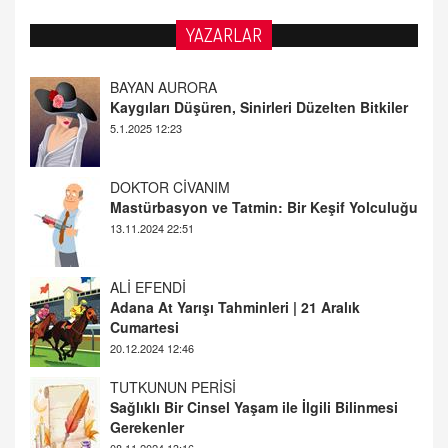
YAZARLAR
DOKTOR CİVANIM
Mastürbasyon ve Tatmin: Bir Keşif Yolculuğu
13.11.2024 22:51
ALİ EFENDİ
Adana At Yarışı Tahminleri | 21 Aralık
Cumartesi
20.12.2024 12:46
TUTKUNUN PERİSİ
Sağlıklı Bir Cinsel Yaşam ile İlgili Bilinmesi
Gerekenler
08.11.2024 13:16
FARUK ÖNALAN
Tezkere Onaylanmasaydı…
2 Kasım 2021 Salı 00:11