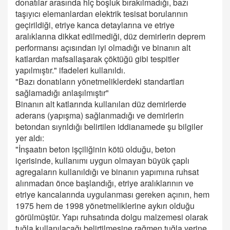
donatılar arasında hiç boşluk bırakılmadığı, bazı
taşıyıcı elemanlardan elektrik tesisat borularının
geçirildiği, etriye kanca detaylarına ve etriye
aralıklarına dikkat edilmediği, düz demirlerin deprem
performansı açısından iyi olmadığı ve binanın alt
katlardan mafsallaşarak çöktüğü gibi tespitler
yapılmıştır." ifadeleri kullanıldı.
"Bazı donatıların yönetmeliklerdeki standartları
sağlamadığı anlaşılmıştır"
Binanın alt katlarında kullanılan düz demirlerde
aderans (yapışma) sağlanmadığı ve demirlerin
betondan sıyrıldığı belirtilen iddianamede şu bilgiler
yer aldı:
"İnşaatın beton işçiliğinin kötü olduğu, beton
içerisinde, kullanımı uygun olmayan büyük çaplı
agregaların kullanıldığı ve binanın yapımına ruhsat
alınmadan önce başlandığı, etriye aralıklarının ve
etriye kancalarında uygulanması gereken açının, hem
1975 hem de 1998 yönetmeliklerine aykırı olduğu
görülmüştür. Yapı ruhsatında dolgu malzemesi olarak
tuğla kullanılacağı belirtilmesine rağmen tuğla yerine