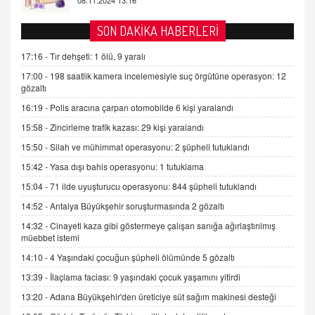
AV. DOĞAN CAN DOĞAN
SON DAKİKA HABERLERİ
Kişisel verilerin korunması ve dijital hukukun
gelişimi
17:16 -
Tır dehşeti: 1 ölü, 9 yaralı
15.09.2025 16:17
17:00 -
198 saatlik kamera incelemesiyle suç örgütüne operasyon: 12
gözaltı
SEHER EREK
16:19 -
Polis aracına çarpan otomobilde 6 kişi yaralandı
Kış Ayları Geldi, Hangi Önlemler Alınmalı?
15:58 -
Zincirleme trafik kazası: 29 kişi yaralandı
9.12.2025 10:11
15:50 -
Silah ve mühimmat operasyonu: 2 şüpheli tutuklandı
15:42 -
Yasa dışı bahis operasyonu: 1 tutuklama
İNCİ GÜL AKÖL
Trump Keşke Adana'yı da Ziyaret Etse...
15:04 -
71 ilde uyuşturucu operasyonu: 844 şüpheli tutuklandı
06.07.2026 13:00
14:52 -
Antalya Büyükşehir soruşturmasında 2 gözaltı
14:32 -
Cinayeti kaza gibi göstermeye çalışan sanığa ağırlaştırılmış
müebbet istemi
ADEM AKÖL
Esed Destekçilerinin Yüzüne Vurulan Şamar:
14:10 -
4 Yaşındaki çocuğun şüpheli ölümünde 5 gözaltı
Sednaya
13:39 -
İlaçlama faciası: 9 yaşındaki çocuk yaşamını yitirdi
11.12.2024 12:30
13:20 -
Adana Büyükşehir'den üreticiye süt sağım makinesi desteği
DR. EKREM ASLAN