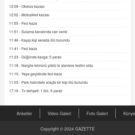
Sednaya
12:09 -
Otobüs kazası
11.12.2024 12:30
12:02 -
Motosiklet kazası
DR. EKREM ASLAN
11:55 -
Feci kaza
Gerçek Ne, Algı Ne? "Beraber Yürüyoruz"
Cümlesinin Peşinden
11:51 -
Sulama kanalında can verdi
19.07.2025 12:45
11:46 -
Kayıp kişi serada ölü bulundu
GÖNÜL MENEKŞE
11:41 -
Feci kaza
Şifacının Yolu
11:23 -
Düğünde kavga: 5 yaralı
04.11.2025 12:56
11:18 -
Nargile kömürü yüklü tır alevlere teslim oldu
11:10 -
Yaya geçidinde feci kaza
AV. RÜMEYSA ÖZKALE
11:03 -
Park halindeki araçta bir kişi ölü bulundu
Kira Uyuşmazlıklarında Dava Açmadan Önce
Arabulucuya Başvuru Şartı
17:16 -
Tır dehşeti: 1 ölü, 9 yaralı
23.09.2023 16:30
CAN UĞURATEŞ
Anketler
Video Galeri
Foto Galeri
Küny
Değişen yapısıyla Suriye
16.12.2024 14:16
Copyright © 2024
GAZETTE