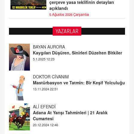
çerçeve yasa teklifinin detayları
açıklandı
5 Ağustos 2026 Çarşamba
YAZARLAR
DOKTOR CİVANIM
Mastürbasyon ve Tatmin: Bir Keşif Yolculuğu
13.11.2024 22:51
ALİ EFENDİ
Adana At Yarışı Tahminleri | 21 Aralık
Cumartesi
20.12.2024 12:46
TUTKUNUN PERİSİ
Sağlıklı Bir Cinsel Yaşam ile İlgili Bilinmesi
Gerekenler
08.11.2024 13:16