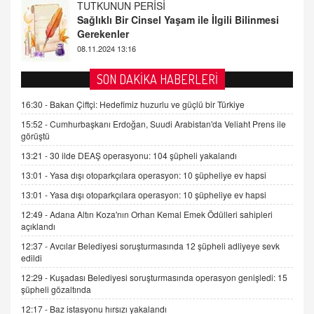
FARUK ÖNALAN
Tezkere Onaylanmasaydı…
2 Kasım 2021 Salı 00:11
AV. DOĞAN CAN DOĞAN
SON DAKİKA HABERLERİ
Kişisel verilerin korunması ve dijital hukukun
gelişimi
16:30 -
Bakan Çiftçi: Hedefimiz huzurlu ve güçlü bir Türkiye
15.09.2025 16:17
15:52 -
Cumhurbaşkanı Erdoğan, Suudi Arabistan'da Veliaht Prens ile
görüştü
SEHER EREK
13:21 -
30 ilde DEAŞ operasyonu: 104 şüpheli yakalandı
Kış Ayları Geldi, Hangi Önlemler Alınmalı?
13:01 -
Yasa dışı otoparkçılara operasyon: 10 şüpheliye ev hapsi
9.12.2025 10:11
13:01 -
Yasa dışı otoparkçılara operasyon: 10 şüpheliye ev hapsi
12:49 -
Adana Altın Koza'nın Orhan Kemal Emek Ödülleri sahipleri
İNCİ GÜL AKÖL
açıklandı
Trump Keşke Adana'yı da Ziyaret Etse...
06.07.2026 13:00
12:37 -
Avcılar Belediyesi soruşturmasında 12 şüpheli adliyeye sevk
edildi
12:29 -
Kuşadası Belediyesi soruşturmasında operasyon genişledi: 15
ADEM AKÖL
şüpheli gözaltında
Esed Destekçilerinin Yüzüne Vurulan Şamar:
12:17 -
Baz istasyonu hırsızı yakalandı