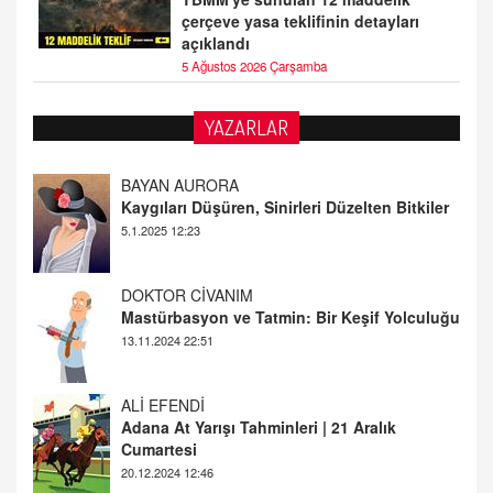
çerçeve yasa teklifinin detayları
açıklandı
5 Ağustos 2026 Çarşamba
YAZARLAR
DOKTOR CİVANIM
Mastürbasyon ve Tatmin: Bir Keşif Yolculuğu
13.11.2024 22:51
ALİ EFENDİ
Adana At Yarışı Tahminleri | 21 Aralık
Cumartesi
20.12.2024 12:46
TUTKUNUN PERİSİ
Sağlıklı Bir Cinsel Yaşam ile İlgili Bilinmesi
Gerekenler
08.11.2024 13:16