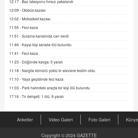
12:17 -
Baz istasyonu hırsızı yakalandı
Sednaya
12:09 -
Otobüs kazası
11.12.2024 12:30
12:02 -
Motosiklet kazası
DR. EKREM ASLAN
11:55 -
Feci kaza
Gerçek Ne, Algı Ne? "Beraber Yürüyoruz"
Cümlesinin Peşinden
11:51 -
Sulama kanalında can verdi
19.07.2025 12:45
11:46 -
Kayıp kişi serada ölü bulundu
GÖNÜL MENEKŞE
11:41 -
Feci kaza
Şifacının Yolu
11:23 -
Düğünde kavga: 5 yaralı
04.11.2025 12:56
11:18 -
Nargile kömürü yüklü tır alevlere teslim oldu
11:10 -
Yaya geçidinde feci kaza
AV. RÜMEYSA ÖZKALE
11:03 -
Park halindeki araçta bir kişi ölü bulundu
Kira Uyuşmazlıklarında Dava Açmadan Önce
Arabulucuya Başvuru Şartı
17:16 -
Tır dehşeti: 1 ölü, 9 yaralı
23.09.2023 16:30
CAN UĞURATEŞ
Anketler
Video Galeri
Foto Galeri
Küny
Değişen yapısıyla Suriye
16.12.2024 14:16
Copyright © 2024
GAZETTE