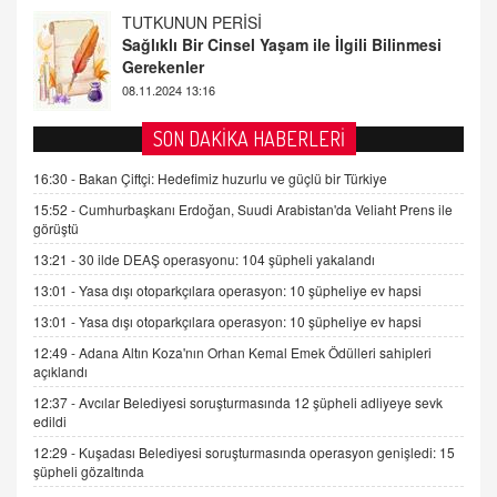
FARUK ÖNALAN
Tezkere Onaylanmasaydı…
2 Kasım 2021 Salı 00:11
AV. DOĞAN CAN DOĞAN
SON DAKİKA HABERLERİ
Kişisel verilerin korunması ve dijital hukukun
gelişimi
16:30 -
Bakan Çiftçi: Hedefimiz huzurlu ve güçlü bir Türkiye
15.09.2025 16:17
15:52 -
Cumhurbaşkanı Erdoğan, Suudi Arabistan'da Veliaht Prens ile
görüştü
SEHER EREK
13:21 -
30 ilde DEAŞ operasyonu: 104 şüpheli yakalandı
Kış Ayları Geldi, Hangi Önlemler Alınmalı?
13:01 -
Yasa dışı otoparkçılara operasyon: 10 şüpheliye ev hapsi
9.12.2025 10:11
13:01 -
Yasa dışı otoparkçılara operasyon: 10 şüpheliye ev hapsi
12:49 -
Adana Altın Koza'nın Orhan Kemal Emek Ödülleri sahipleri
İNCİ GÜL AKÖL
açıklandı
Trump Keşke Adana'yı da Ziyaret Etse...
06.07.2026 13:00
12:37 -
Avcılar Belediyesi soruşturmasında 12 şüpheli adliyeye sevk
edildi
12:29 -
Kuşadası Belediyesi soruşturmasında operasyon genişledi: 15
ADEM AKÖL
şüpheli gözaltında
Esed Destekçilerinin Yüzüne Vurulan Şamar: