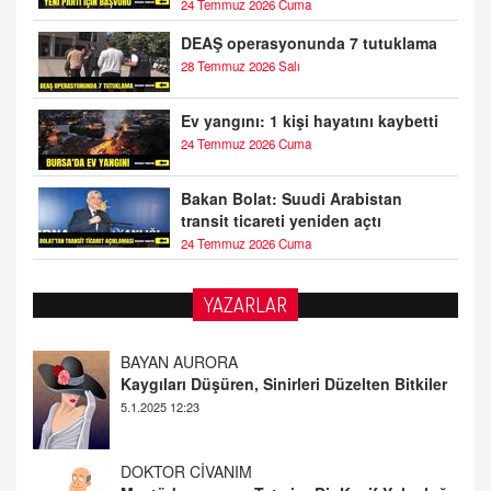
24 Temmuz 2026 Cuma
DEAŞ operasyonunda 7 tutuklama
28 Temmuz 2026 Salı
Ev yangını: 1 kişi hayatını kaybetti
24 Temmuz 2026 Cuma
Bakan Bolat: Suudi Arabistan
transit ticareti yeniden açtı
24 Temmuz 2026 Cuma
YAZARLAR
DOKTOR CİVANIM
Mastürbasyon ve Tatmin: Bir Keşif Yolculuğu
13.11.2024 22:51
ALİ EFENDİ