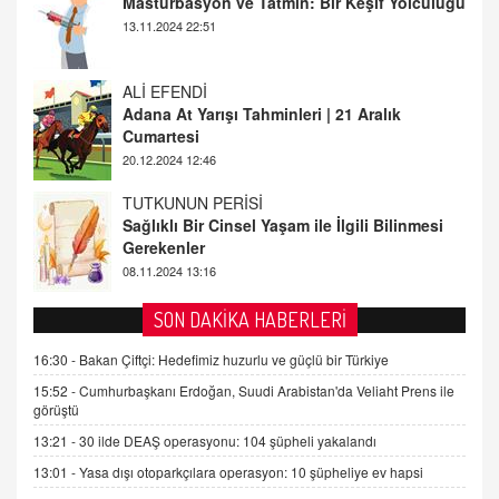
Adana At Yarışı Tahminleri | 21 Aralık
Cumartesi
20.12.2024 12:46
TUTKUNUN PERİSİ
Sağlıklı Bir Cinsel Yaşam ile İlgili Bilinmesi
Gerekenler
08.11.2024 13:16
FARUK ÖNALAN
Tezkere Onaylanmasaydı…
2 Kasım 2021 Salı 00:11
AV. DOĞAN CAN DOĞAN
SON DAKİKA HABERLERİ
Kişisel verilerin korunması ve dijital hukukun
gelişimi
16:30 -
Bakan Çiftçi: Hedefimiz huzurlu ve güçlü bir Türkiye
15.09.2025 16:17
15:52 -
Cumhurbaşkanı Erdoğan, Suudi Arabistan'da Veliaht Prens ile
görüştü
SEHER EREK
13:21 -
30 ilde DEAŞ operasyonu: 104 şüpheli yakalandı
Kış Ayları Geldi, Hangi Önlemler Alınmalı?
13:01 -
Yasa dışı otoparkçılara operasyon: 10 şüpheliye ev hapsi
9.12.2025 10:11