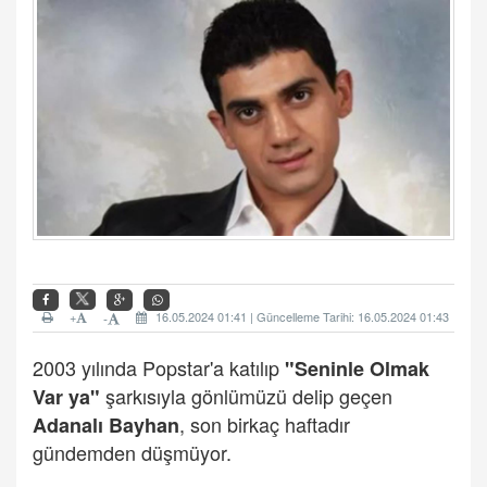
+
16.05.2024 01:41 | Güncelleme Tarihi: 16.05.2024 01:43
-
2003 yılında Popstar'a katılıp
"Seninle Olmak
şarkısıyla gönlümüzü delip geçen
Var ya"
, son birkaç haftadır
Adanalı Bayhan
gündemden düşmüyor.