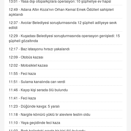
13:01 -
Yasa dışı otoparkçılara operasyon: 10 şüpheliye ev hapsi
12:49 -
Adana Altın Koza'nın Orhan Kemal Emek Ödülleri sahipleri
İNCİ GÜL AKÖL
açıklandı
Trump Keşke Adana'yı da Ziyaret Etse...
06.07.2026 13:00
12:37 -
Avcılar Belediyesi soruşturmasında 12 şüpheli adliyeye sevk
edildi
12:29 -
Kuşadası Belediyesi soruşturmasında operasyon genişledi: 15
ADEM AKÖL
şüpheli gözaltında
Esed Destekçilerinin Yüzüne Vurulan Şamar:
12:17 -
Baz istasyonu hırsızı yakalandı
Sednaya
12:09 -
Otobüs kazası
11.12.2024 12:30
12:02 -
Motosiklet kazası
DR. EKREM ASLAN
11:55 -
Feci kaza
Gerçek Ne, Algı Ne? "Beraber Yürüyoruz"
Cümlesinin Peşinden
11:51 -
Sulama kanalında can verdi
19.07.2025 12:45
11:46 -
Kayıp kişi serada ölü bulundu
GÖNÜL MENEKŞE
11:41 -
Feci kaza
Şifacının Yolu
11:23 -
Düğünde kavga: 5 yaralı
04.11.2025 12:56
11:18 -
Nargile kömürü yüklü tır alevlere teslim oldu
11:10 -
Yaya geçidinde feci kaza
AV. RÜMEYSA ÖZKALE
11:03 -
Park halindeki araçta bir kişi ölü bulundu