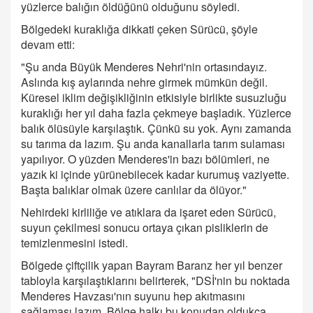
yüzlerce balığın öldüğünü olduğunu söyledi.
Bölgedeki kuraklığa dikkati çeken Sürücü, şöyle
devam etti:
"Şu anda Büyük Menderes Nehri'nin ortasındayız.
Aslında kış aylarında nehre girmek mümkün değil.
Küresel iklim değişikliğinin etkisiyle birlikte susuzluğu
kuraklığı her yıl daha fazla çekmeye başladık. Yüzlerce
balık ölüsüyle karşılaştık. Çünkü su yok. Aynı zamanda
su tarıma da lazım. Şu anda kanallarla tarım sulaması
yapılıyor. O yüzden Menderes'in bazı bölümleri, ne
yazık ki içinde yürünebilecek kadar kurumuş vaziyette.
Başta balıklar olmak üzere canlılar da ölüyor."
Nehirdeki kirliliğe ve atıklara da işaret eden Sürücü,
suyun çekilmesi sonucu ortaya çıkan pisliklerin de
temizlenmesini istedi.
Bölgede çiftçilik yapan Bayram Baranz her yıl benzer
tabloyla karşılaştıklarını belirterek, "DSİ'nin bu noktada
Menderes Havzası'nın suyunu hep akıtmasını
sağlaması lazım. Bölge halkı bu konudan oldukça