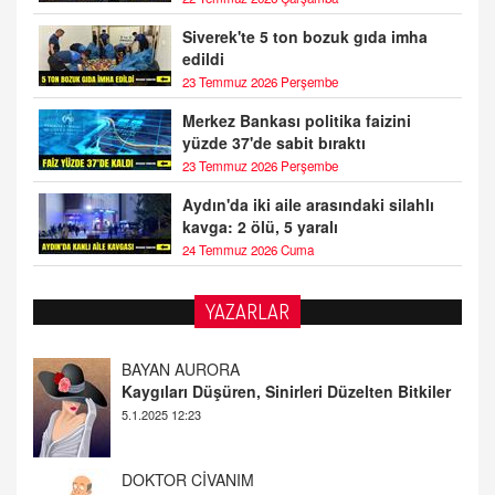
Siverek'te 5 ton bozuk gıda imha
edildi
23 Temmuz 2026 Perşembe
Merkez Bankası politika faizini
yüzde 37'de sabit bıraktı
23 Temmuz 2026 Perşembe
Aydın'da iki aile arasındaki silahlı
kavga: 2 ölü, 5 yaralı
24 Temmuz 2026 Cuma
YAZARLAR
DOKTOR CİVANIM
Mastürbasyon ve Tatmin: Bir Keşif Yolculuğu
13.11.2024 22:51
ALİ EFENDİ