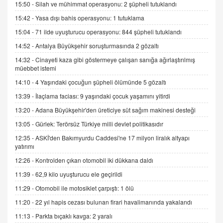
15:50 -
Silah ve mühimmat operasyonu: 2 şüpheli tutuklandı
15:42 -
Yasa dışı bahis operasyonu: 1 tutuklama
İNCİ GÜL AKÖL
Trump Keşke Adana'yı da Ziyaret Etse...
15:04 -
71 ilde uyuşturucu operasyonu: 844 şüpheli tutuklandı
06.07.2026 13:00
14:52 -
Antalya Büyükşehir soruşturmasında 2 gözaltı
14:32 -
Cinayeti kaza gibi göstermeye çalışan sanığa ağırlaştırılmış
müebbet istemi
ADEM AKÖL
Esed Destekçilerinin Yüzüne Vurulan Şamar:
14:10 -
4 Yaşındaki çocuğun şüpheli ölümünde 5 gözaltı
Sednaya
13:39 -
İlaçlama faciası: 9 yaşındaki çocuk yaşamını yitirdi
11.12.2024 12:30
13:20 -
Adana Büyükşehir'den üreticiye süt sağım makinesi desteği
DR. EKREM ASLAN
13:05 -
Gürlek: Terörsüz Türkiye milli devlet politikasıdır
Gerçek Ne, Algı Ne? "Beraber Yürüyoruz"
12:35 -
ASKİ'den Bakımyurdu Caddesi'ne 17 milyon liralık altyapı
Cümlesinin Peşinden
yatırımı
19.07.2025 12:45
12:26 -
Kontrolden çıkan otomobil iki dükkana daldı
GÖNÜL MENEKŞE
11:39 -
62,9 kilo uyuşturucu ele geçirildi
Şifacının Yolu
11:29 -
Otomobil ile motosiklet çarpıştı: 1 ölü
04.11.2025 12:56
11:20 -
22 yıl hapis cezası bulunan firari havalimanında yakalandı
11:13 -
Parkta bıçaklı kavga: 2 yaralı
AV. RÜMEYSA ÖZKALE