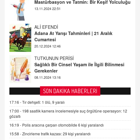
Adana At Yarışı Tahminleri | 21 Aralık
Cumartesi
20.12.2024 12:46
TUTKUNUN PERİSİ
Sağlıklı Bir Cinsel Yaşam ile İlgili Bilinmesi
Gerekenler
08.11.2024 13:16
FARUK ÖNALAN
Tezkere Onaylanmasaydı…
2 Kasım 2021 Salı 00:11
AV. DOĞAN CAN DOĞAN
SON DAKİKA HABERLERİ
Kişisel verilerin korunması ve dijital hukukun
gelişimi
17:16 -
Tır dehşeti: 1 ölü, 9 yaralı
15.09.2025 16:17
17:00 -
198 saatlik kamera incelemesiyle suç örgütüne operasyon: 12
gözaltı
SEHER EREK
16:19 -
Polis aracına çarpan otomobilde 6 kişi yaralandı
Kış Ayları Geldi, Hangi Önlemler Alınmalı?
15:58 -
Zincirleme trafik kazası: 29 kişi yaralandı
9.12.2025 10:11