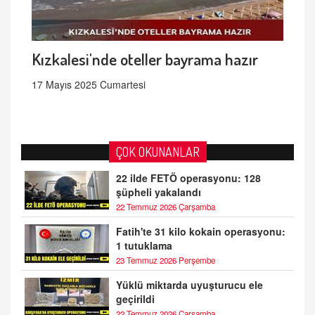
Kızkalesi'nde oteller bayrama hazır
17 Mayıs 2025 Cumartesi
ÇOK OKUNANLAR
22 ilde FETÖ operasyonu: 128
şüpheli yakalandı
22 Temmuz 2026 Çarşamba
Fatih'te 31 kilo kokain operasyonu:
1 tutuklama
23 Temmuz 2026 Perşembe
Yüklü miktarda uyuşturucu ele
geçirildi
22 Temmuz 2026 Çarşamba