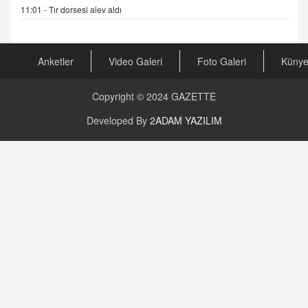
Kira Uyuşmazlıklarında Dava Açmadan Önce
11:01 -
Tır dorsesi alev aldı
Arabulucuya Başvuru Şartı
23.09.2023 16:30
Anketler
Video Galeri
Foto Galeri
Küny
CAN UĞURATEŞ
Değişen yapısıyla Suriye
16.12.2024 14:16
Copyright © 2024
GAZETTE
Developed By
2ADAM YAZILIM
GÜNLÜK BURÇ YORUMU
Günlük Burç Yorumu | 22 Kasım 2024: Koç,
Boğa, İkizler ve Daha Fazlası!
20.11.2024 17:44
PEARL SİRİUS
Mars 4 Kasım’da Aslan Burcuna Geçiyor
01.11.2025 14:25
BAYAN AURORA
Kaygıları Düşüren, Sinirleri Düzelten Bitkiler
5.1.2025 12:23