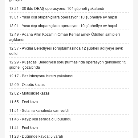
Esed Destekçilerinin Yüzüne Vurulan Şamar:
13:21 -
30 ilde DEAŞ operasyonu: 104 şüpheli yakalandı
Sednaya
11.12.2024 12:30
13:01 -
Yasa dışı otoparkçılara operasyon: 10 şüpheliye ev hapsi
13:01 -
Yasa dışı otoparkçılara operasyon: 10 şüpheliye ev hapsi
DR. EKREM ASLAN
Gerçek Ne, Algı Ne? "Beraber Yürüyoruz"
12:49 -
Adana Altın Koza'nın Orhan Kemal Emek Ödülleri sahipleri
açıklandı
Cümlesinin Peşinden
19.07.2025 12:45
12:37 -
Avcılar Belediyesi soruşturmasında 12 şüpheli adliyeye sevk
edildi
GÖNÜL MENEKŞE
12:29 -
Kuşadası Belediyesi soruşturmasında operasyon genişledi: 15
Şifacının Yolu
şüpheli gözaltında
04.11.2025 12:56
12:17 -
Baz istasyonu hırsızı yakalandı
12:09 -
Otobüs kazası
AV. RÜMEYSA ÖZKALE
12:02 -
Motosiklet kazası
Kira Uyuşmazlıklarında Dava Açmadan Önce
Arabulucuya Başvuru Şartı
11:55 -
Feci kaza
23.09.2023 16:30
11:51 -
Sulama kanalında can verdi
11:46 -
Kayıp kişi serada ölü bulundu
CAN UĞURATEŞ
Değişen yapısıyla Suriye
11:41 -
Feci kaza
16.12.2024 14:16
11:23 -
Düğünde kavga: 5 yaralı