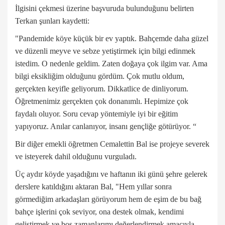
İlgisini çekmesi üzerine başvuruda bulunduğunu belirten
Terkan şunları kaydetti:
"Pandemide köye küçük bir ev yaptık. Bahçemde daha güzel
ve düzenli meyve ve sebze yetiştirmek için bilgi edinmek
istedim. O nedenle geldim. Zaten doğaya çok ilgim var. Ama
bilgi eksikliğim olduğunu gördüm. Çok mutlu oldum,
gerçekten keyifle geliyorum. Dikkatlice de dinliyorum.
Öğretmenimiz gerçekten çok donanımlı. Hepimize çok
faydalı oluyor. Soru cevap yöntemiyle iyi bir eğitim
yapıyoruz. Anılar canlanıyor, insanı gençliğe götürüyor. “
Bir diğer emekli öğretmen Cemalettin Bal ise projeye severek
ve isteyerek dahil olduğunu vurguladı.
Üç aydır köyde yaşadığını ve haftanın iki günü şehre gelerek
derslere katıldığını aktaran Bal, "Hem yıllar sonra
görmediğim arkadaşları görüyorum hem de eşim de bu bağ
bahçe işlerini çok seviyor, ona destek olmak, kendimi
geliştirmek ve boş zamanlarımı değerlendirmek amacıyla