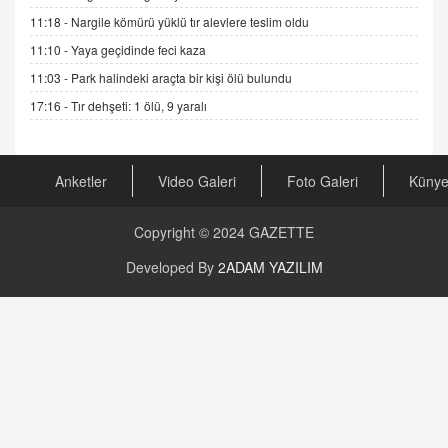
11:18 -
Nargile kömürü yüklü tır alevlere teslim oldu
GÜNLÜK BURÇ YORUMU
11:10 -
Yaya geçidinde feci kaza
Günlük Burç Yorumu | 22 Kasım 2024: Koç,
11:03 -
Park halindeki araçta bir kişi ölü bulundu
Boğa, İkizler ve Daha Fazlası!
20.11.2024 17:44
17:16 -
Tır dehşeti: 1 ölü, 9 yaralı
PEARL SİRİUS
Mars 4 Kasım’da Aslan Burcuna Geçiyor
Anketler
Video Galeri
Foto Galeri
Küny
01.11.2025 14:25
Copyright © 2024
GAZETTE
BAYAN AURORA
Kaygıları Düşüren, Sinirleri Düzelten Bitkiler
Developed By
2ADAM YAZILIM
5.1.2025 12:23
DOKTOR CİVANIM
Mastürbasyon ve Tatmin: Bir Keşif Yolculuğu
13.11.2024 22:51
ALİ EFENDİ