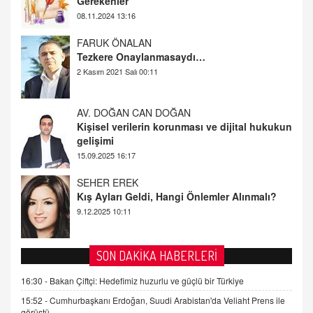
FARUK ÖNALAN
Tezkere Onaylanmasaydı…
2 Kasım 2021 Salı 00:11
AV. DOĞAN CAN DOĞAN
Kişisel verilerin korunması ve dijital hukukun
gelişimi
15.09.2025 16:17
SEHER EREK
Kış Ayları Geldi, Hangi Önlemler Alınmalı?
9.12.2025 10:11
İNCİ GÜL AKÖL
Trump Keşke Adana'yı da Ziyaret Etse...
SON DAKİKA HABERLERİ
06.07.2026 13:00
16:30 -
Bakan Çiftçi: Hedefimiz huzurlu ve güçlü bir Türkiye
15:52 -
Cumhurbaşkanı Erdoğan, Suudi Arabistan'da Veliaht Prens ile
ADEM AKÖL
görüştü