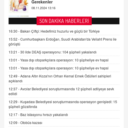
2 Kasım 2021 Salı 00:11
AV. DOĞAN CAN DOĞAN
SON DAKİKA HABERLERİ
Kişisel verilerin korunması ve dijital hukukun
gelişimi
16:30 -
Bakan Çiftçi: Hedefimiz huzurlu ve güçlü bir Türkiye
15.09.2025 16:17
15:52 -
Cumhurbaşkanı Erdoğan, Suudi Arabistan'da Veliaht Prens ile
görüştü
SEHER EREK
13:21 -
30 ilde DEAŞ operasyonu: 104 şüpheli yakalandı
Kış Ayları Geldi, Hangi Önlemler Alınmalı?
13:01 -
Yasa dışı otoparkçılara operasyon: 10 şüpheliye ev hapsi
9.12.2025 10:11
13:01 -
Yasa dışı otoparkçılara operasyon: 10 şüpheliye ev hapsi
12:49 -
Adana Altın Koza'nın Orhan Kemal Emek Ödülleri sahipleri
İNCİ GÜL AKÖL
açıklandı
Trump Keşke Adana'yı da Ziyaret Etse...
06.07.2026 13:00
12:37 -
Avcılar Belediyesi soruşturmasında 12 şüpheli adliyeye sevk
edildi
12:29 -
Kuşadası Belediyesi soruşturmasında operasyon genişledi: 15
ADEM AKÖL
şüpheli gözaltında
Esed Destekçilerinin Yüzüne Vurulan Şamar:
12:17 -
Baz istasyonu hırsızı yakalandı
Sednaya
12:09 -
Otobüs kazası
11.12.2024 12:30