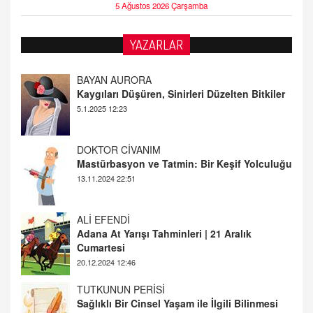
5 Ağustos 2026 Çarşamba
YAZARLAR
DOKTOR CİVANIM
Mastürbasyon ve Tatmin: Bir Keşif Yolculuğu
13.11.2024 22:51
ALİ EFENDİ
Adana At Yarışı Tahminleri | 21 Aralık
Cumartesi
20.12.2024 12:46
TUTKUNUN PERİSİ
Sağlıklı Bir Cinsel Yaşam ile İlgili Bilinmesi
Gerekenler
08.11.2024 13:16
FARUK ÖNALAN
Tezkere Onaylanmasaydı…