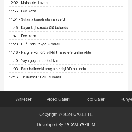
12:02 -
Motosiklet kazası
DR. EKREM ASLAN
11:55 -
Feci kaza
Gerçek Ne, Algı Ne? "Beraber Yürüyoruz"
Cümlesinin Peşinden
11:51 -
Sulama kanalında can verdi
19.07.2025 12:45
11:46 -
Kayıp kişi serada ölü bulundu
GÖNÜL MENEKŞE
11:41 -
Feci kaza
Şifacının Yolu
11:23 -
Düğünde kavga: 5 yaralı
04.11.2025 12:56
11:18 -
Nargile kömürü yüklü tır alevlere teslim oldu
11:10 -
Yaya geçidinde feci kaza
AV. RÜMEYSA ÖZKALE
11:03 -
Park halindeki araçta bir kişi ölü bulundu
Kira Uyuşmazlıklarında Dava Açmadan Önce
Arabulucuya Başvuru Şartı
17:16 -
Tır dehşeti: 1 ölü, 9 yaralı
23.09.2023 16:30
CAN UĞURATEŞ
Anketler
Video Galeri
Foto Galeri
Küny
Değişen yapısıyla Suriye
16.12.2024 14:16
Copyright © 2024
GAZETTE
GÜNLÜK BURÇ YORUMU
Developed By
2ADAM YAZILIM
Günlük Burç Yorumu | 22 Kasım 2024: Koç,