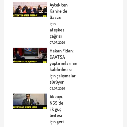
Aytek'ten
Kahire'de
Gazze
için
ateşkes
çağrısı
07.07.2026
Hakan Fidan:
CAATSA
yaptırımlarının
kaldırılması
için çalışmalar
sürüyor
03.07.2026
Akkuyu
NGS'de
ilk güç
ünitesi
için geri