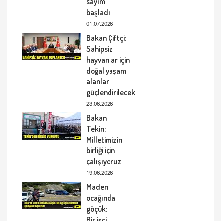
sayım
başladı
01.07.2026
Bakan Çiftçi:
Sahipsiz
hayvanlar için
doğal yaşam
alanları
güçlendirilecek
23.06.2026
Bakan
Tekin:
Milletimizin
birliği için
çalışıyoruz
19.06.2026
Maden
ocağında
göçük:
Bir işçi