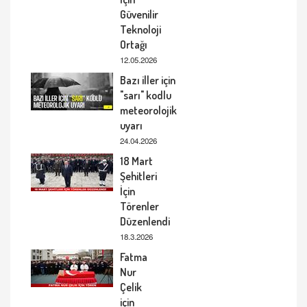
Güvenilir
Teknoloji
Ortağı
12.05.2026
Bazı iller için
"sarı" kodlu
meteorolojik
uyarı
24.04.2026
18 Mart
Şehitleri
İçin
Törenler
Düzenlendi
18.3.2026
Fatma
Nur
Çelik
için