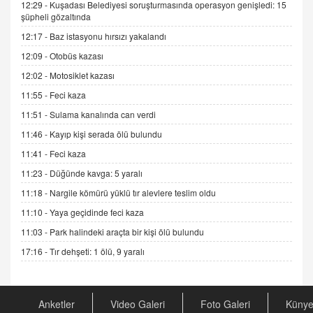
Sednaya
12:29 -
Kuşadası Belediyesi soruşturmasında operasyon genişledi: 15
şüpheli gözaltında
11.12.2024 12:30
12:17 -
Baz istasyonu hırsızı yakalandı
DR. EKREM ASLAN
12:09 -
Otobüs kazası
Gerçek Ne, Algı Ne? "Beraber Yürüyoruz"
Cümlesinin Peşinden
12:02 -
Motosiklet kazası
19.07.2025 12:45
11:55 -
Feci kaza
GÖNÜL MENEKŞE
11:51 -
Sulama kanalında can verdi
Şifacının Yolu
11:46 -
Kayıp kişi serada ölü bulundu
04.11.2025 12:56
11:41 -
Feci kaza
11:23 -
Düğünde kavga: 5 yaralı
AV. RÜMEYSA ÖZKALE
11:18 -
Nargile kömürü yüklü tır alevlere teslim oldu
Kira Uyuşmazlıklarında Dava Açmadan Önce
Arabulucuya Başvuru Şartı
11:10 -
Yaya geçidinde feci kaza
23.09.2023 16:30
11:03 -
Park halindeki araçta bir kişi ölü bulundu
17:16 -
Tır dehşeti: 1 ölü, 9 yaralı
CAN UĞURATEŞ
Değişen yapısıyla Suriye
16.12.2024 14:16
Anketler
Video Galeri
Foto Galeri
Küny