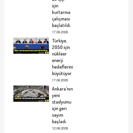
için
kurtarma
çalışması
başlatıldı
17.06.2026
Türkiye,
2050 için
nükleer
enerji
hedeflerini
büyütüyor
17.06.2026
Ankara'nın
yeni
stadyumu
için geri
sayım
başladı
12.06.2026