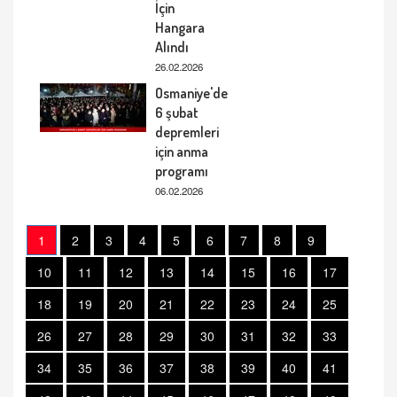
İçin
Hangara
Alındı
26.02.2026
Osmaniye'de
6 şubat
depremleri
için anma
programı
06.02.2026
1
2
3
4
5
6
7
8
9
10
11
12
13
14
15
16
17
18
19
20
21
22
23
24
25
26
27
28
29
30
31
32
33
34
35
36
37
38
39
40
41