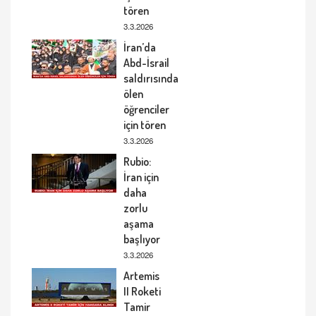
tören
3.3.2026
İran’da
Abd-İsrail
saldırısında
ölen
öğrenciler
için tören
3.3.2026
Rubio:
İran için
daha
zorlu
aşama
başlıyor
3.3.2026
Artemis
II Roketi
Tamir