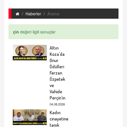
Haberler
Arama
çin
değeri ilgili sonuçlar
Altın
Koza'da
Onur
Ödülleri
Ferzan
Özpetek
ve
Vahide
Perçin'in
04.08.2026
Kadın
cinayetine
tanık