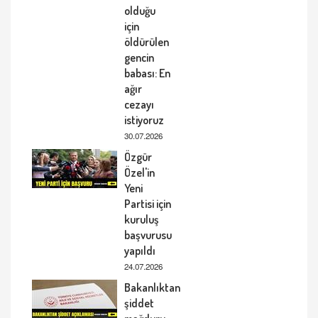
olduğu
için
öldürülen
gencin
babası: En
ağır
cezayı
istiyoruz
30.07.2026
Özgür
Özel'in
Yeni
Partisi için
kuruluş
başvurusu
yapıldı
24.07.2026
Bakanlıktan
şiddet