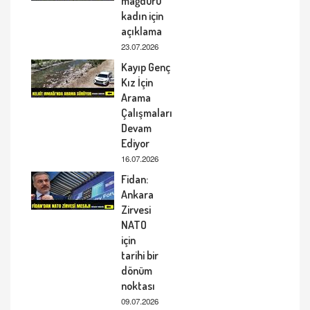
mağduru
kadın için
açıklama
23.07.2026
Kayıp Genç
Kız İçin
Arama
Çalışmaları
Devam
Ediyor
16.07.2026
Fidan:
Ankara
Zirvesi
NATO
için
tarihi bir
dönüm
noktası
09.07.2026