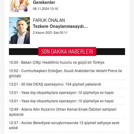
FARUK ÖNALAN
Tezkere Onaylanmasaydı…
2 Kasım 2021 Salı 00:11
AV. DOĞAN CAN DOĞAN
Kişisel verilerin korunması ve dijital hukukun
gelişimi
SON DAKİKA HABERLERİ
15.09.2025 16:17
16:30 -
Bakan Çiftçi: Hedefimiz huzurlu ve güçlü bir Türkiye
SEHER EREK
Kış Ayları Geldi, Hangi Önlemler Alınmalı?
15:52 -
Cumhurbaşkanı Erdoğan, Suudi Arabistan'da Veliaht Prens ile
görüştü
9.12.2025 10:11
13:21 -
30 ilde DEAŞ operasyonu: 104 şüpheli yakalandı
13:01 -
Yasa dışı otoparkçılara operasyon: 10 şüpheliye ev hapsi
İNCİ GÜL AKÖL
Trump Keşke Adana'yı da Ziyaret Etse...
13:01 -
Yasa dışı otoparkçılara operasyon: 10 şüpheliye ev hapsi
06.07.2026 13:00
12:49 -
Adana Altın Koza'nın Orhan Kemal Emek Ödülleri sahipleri
açıklandı
12:37 -
Avcılar Belediyesi soruşturmasında 12 şüpheli adliyeye sevk
ADEM AKÖL
edildi
Esed Destekçilerinin Yüzüne Vurulan Şamar: