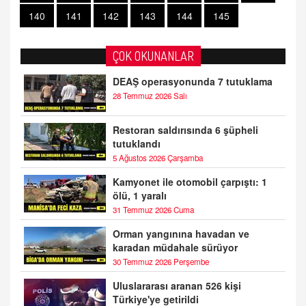
140
141
142
143
144
145
ÇOK OKUNANLAR
DEAŞ operasyonunda 7 tutuklama
28 Temmuz 2026 Salı
Restoran saldırısında 6 şüpheli
tutuklandı
5 Ağustos 2026 Çarşamba
Kamyonet ile otomobil çarpıştı: 1
ölü, 1 yaralı
31 Temmuz 2026 Cuma
Orman yangınına havadan ve
karadan müdahale sürüyor
30 Temmuz 2026 Perşembe
Uluslararası aranan 526 kişi
Türkiye'ye getirildi