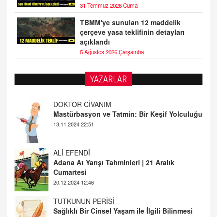
31 Temmuz 2026 Cuma
TBMM'ye sunulan 12 maddelik
çerçeve yasa teklifinin detayları
açıklandı
5 Ağustos 2026 Çarşamba
DOKTOR CİVANIM
YAZARLAR
Mastürbasyon ve Tatmin: Bir Keşif Yolculuğu
13.11.2024 22:51
ALİ EFENDİ
Adana At Yarışı Tahminleri | 21 Aralık
Cumartesi
20.12.2024 12:46
TUTKUNUN PERİSİ
Sağlıklı Bir Cinsel Yaşam ile İlgili Bilinmesi
Gerekenler
08.11.2024 13:16