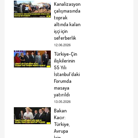
Kanalizasyon
çalışmasında
toprak
altında kalan
işçi için
seferberlik
12.06.2026
Türkiye-Çin
ilişkilerinin
55 Yılı
İstanbul’daki
Forumda
masaya
yatırıldı
13.05.2026
Bakan
Kacır:
Türkiye,
Avrupa
İçin