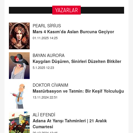
YAZARLAR
PEARL SİRİUS
Mars 4 Kasım’da Aslan Burcuna Geçiyor
01.11.2025 14:25
BAYAN AURORA
Kaygıları Düşüren, Sinirleri Düzelten Bitkiler
5.1.2025 12:23
DOKTOR CİVANIM
Mastürbasyon ve Tatmin: Bir Keşif Yolculuğu
13.11.2024 22:51
ALİ EFENDİ
Adana At Yarışı Tahminleri | 21 Aralık
Cumartesi
20.12.2024 12:46