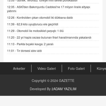
13:05 -
Gürlek: Terörsüz Türkiye milli devlet politikasıdır
06.07.2026 13:00
12:35 -
ASKİ'den Bakımyurdu Caddesi'ne 17 milyon liralık altyapı
yatırımı
ADEM AKÖL
12:26 -
Kontrolden çıkan otomobil iki dükkana daldı
Esed Destekçilerinin Yüzüne Vurulan Şamar:
11:39 -
62,9 kilo uyuşturucu ele geçirildi
Sednaya
11.12.2024 12:30
11:29 -
Otomobil ile motosiklet çarpıştı: 1 ölü
11:20 -
22 yıl hapis cezası bulunan firari havalimanında yakalandı
DR. EKREM ASLAN
Gerçek Ne, Algı Ne? "Beraber Yürüyoruz"
11:13 -
Parkta bıçaklı kavga: 2 yaralı
Cümlesinin Peşinden
11:01 -
Tır dorsesi alev aldı
19.07.2025 12:45
GÖNÜL MENEKŞE
Şifacının Yolu
Anketler
Video Galeri
Foto Galeri
Küny
04.11.2025 12:56
Copyright © 2024
GAZETTE
AV. RÜMEYSA ÖZKALE
Developed By
2ADAM YAZILIM
Kira Uyuşmazlıklarında Dava Açmadan Önce
Arabulucuya Başvuru Şartı
23.09.2023 16:30