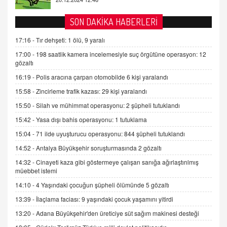
TUTKUNUN PERİSİ
Sağlıklı Bir Cinsel Yaşam ile İlgili Bilinmesi
SON DAKİKA HABERLERİ
Gerekenler
08.11.2024 13:16
17:16 -
Tır dehşeti: 1 ölü, 9 yaralı
17:00 -
198 saatlik kamera incelemesiyle suç örgütüne operasyon: 12
FARUK ÖNALAN
gözaltı
Tezkere Onaylanmasaydı…
16:19 -
Polis aracına çarpan otomobilde 6 kişi yaralandı
2 Kasım 2021 Salı 00:11
15:58 -
Zincirleme trafik kazası: 29 kişi yaralandı
15:50 -
Silah ve mühimmat operasyonu: 2 şüpheli tutuklandı
AV. DOĞAN CAN DOĞAN
Kişisel verilerin korunması ve dijital hukukun
15:42 -
Yasa dışı bahis operasyonu: 1 tutuklama
gelişimi
15:04 -
71 ilde uyuşturucu operasyonu: 844 şüpheli tutuklandı
15.09.2025 16:17
14:52 -
Antalya Büyükşehir soruşturmasında 2 gözaltı
SEHER EREK
14:32 -
Cinayeti kaza gibi göstermeye çalışan sanığa ağırlaştırılmış
Kış Ayları Geldi, Hangi Önlemler Alınmalı?
müebbet istemi
9.12.2025 10:11
14:10 -
4 Yaşındaki çocuğun şüpheli ölümünde 5 gözaltı
13:39 -
İlaçlama faciası: 9 yaşındaki çocuk yaşamını yitirdi
İNCİ GÜL AKÖL
13:20 -
Adana Büyükşehir'den üreticiye süt sağım makinesi desteği
Trump Keşke Adana'yı da Ziyaret Etse...