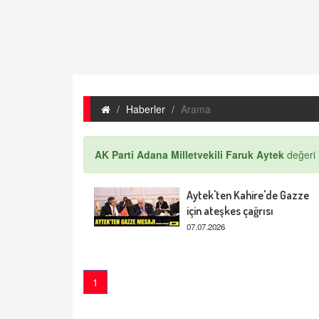
Haberler
Arama
AK Parti Adana Milletvekili Faruk Aytek
değeri i
Aytek'ten Kahire'de Gazze
için ateşkes çağrısı
07.07.2026
1