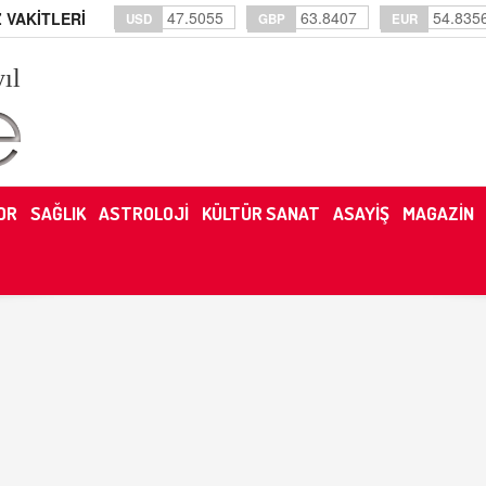
47.5055
63.8407
54.835
 VAKİTLERİ
USD
GBP
EUR
yıl
OR
SAĞLIK
ASTROLOJİ
KÜLTÜR SANAT
ASAYİŞ
MAGAZİN