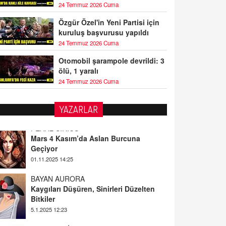
24 Temmuz 2026 Cuma
Özgür Özel'in Yeni Partisi için
kuruluş başvurusu yapıldı
24 Temmuz 2026 Cuma
Otomobil şarampole devrildi: 3
ölü, 1 yaralı
24 Temmuz 2026 Cuma
PEARL SİRİUS
YAZARLAR
Mars 4 Kasım’da Aslan Burcuna
Geçiyor
01.11.2025 14:25
BAYAN AURORA
Kaygıları Düşüren, Sinirleri Düzelten
Bitkiler
5.1.2025 12:23
DOKTOR CİVANIM
Mastürbasyon ve Tatmin: Bir Keşif
Yolculuğu