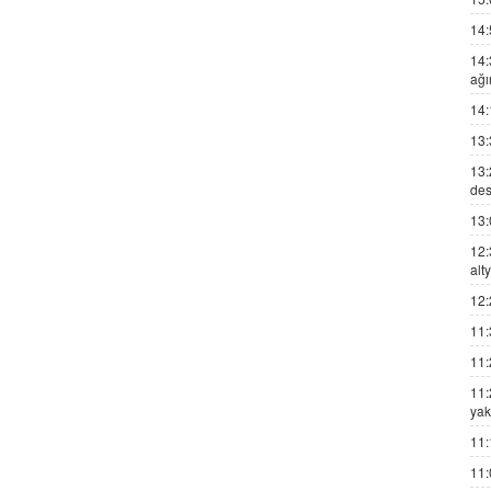
14:
14:
ağı
14:
13:
13:
des
13:
12:
alt
12:
11:
11:
11:
yak
11:
11: