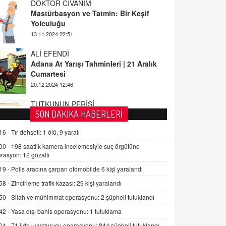
13.11.2024 22:51
ALİ EFENDİ
Adana At Yarışı Tahminleri | 21 Aralık
Cumartesi
20.12.2024 12:46
TUTKUNUN PERİSİ
Sağlıklı Bir Cinsel Yaşam ile İlgili
Bilinmesi Gerekenler
08.11.2024 13:16
SON DAKİKA HABERLERİ
FARUK ÖNALAN
16 -
Tır dehşeti: 1 ölü, 9 yaralı
Tezkere Onaylanmasaydı…
00 -
198 saatlik kamera incelemesiyle suç örgütüne
2 Kasım 2021 Salı 00:11
rasyon: 12 gözaltı
19 -
Polis aracına çarpan otomobilde 6 kişi yaralandı
AV. DOĞAN CAN DOĞAN
58 -
Zincirleme trafik kazası: 29 kişi yaralandı
Kişisel verilerin korunması ve dijital
50 -
Silah ve mühimmat operasyonu: 2 şüpheli tutuklandı
hukukun gelişimi
42 -
Yasa dışı bahis operasyonu: 1 tutuklama
15.09.2025 16:17
04 -
71 ilde uyuşturucu operasyonu: 844 şüpheli tutuklandı