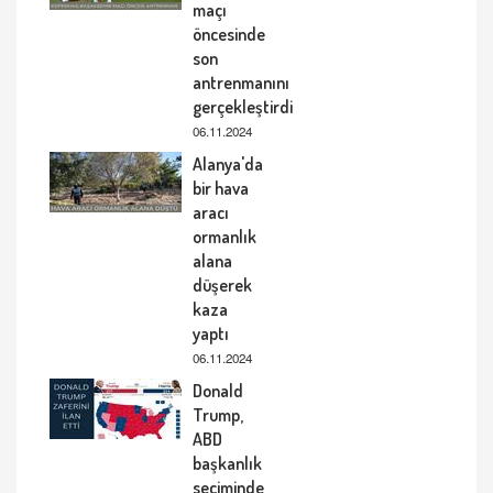
maçı
öncesinde
son
antrenmanını
gerçekleştirdi
06.11.2024
Alanya'da
bir hava
aracı
ormanlık
alana
düşerek
kaza
yaptı
06.11.2024
Donald
Trump,
ABD
başkanlık
seçiminde