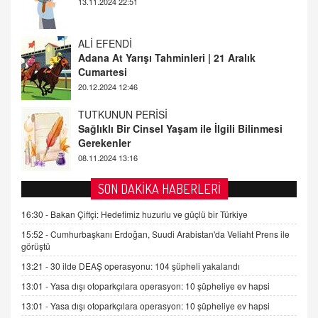
13.11.2024 22:51
ALİ EFENDİ
Adana At Yarışı Tahminleri | 21 Aralık
Cumartesi
20.12.2024 12:46
TUTKUNUN PERİSİ
Sağlıklı Bir Cinsel Yaşam ile İlgili Bilinmesi
Gerekenler
08.11.2024 13:16
FARUK ÖNALAN
SON DAKİKA HABERLERİ
Tezkere Onaylanmasaydı…
16:30 -
Bakan Çiftçi: Hedefimiz huzurlu ve güçlü bir Türkiye
2 Kasım 2021 Salı 00:11
15:52 -
Cumhurbaşkanı Erdoğan, Suudi Arabistan'da Veliaht Prens ile
görüştü
AV. DOĞAN CAN DOĞAN
13:21 -
30 ilde DEAŞ operasyonu: 104 şüpheli yakalandı
Kişisel verilerin korunması ve dijital hukukun
gelişimi
13:01 -
Yasa dışı otoparkçılara operasyon: 10 şüpheliye ev hapsi
15.09.2025 16:17
13:01 -
Yasa dışı otoparkçılara operasyon: 10 şüpheliye ev hapsi