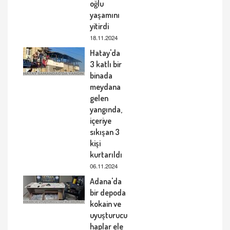
oğlu
yaşamını
yitirdi
18.11.2024
Hatay'da
3 katlı bir
binada
meydana
gelen
yangında,
içeriye
sıkışan 3
kişi
kurtarıldı
06.11.2024
Adana'da
bir depoda
kokain ve
uyuşturucu
haplar ele