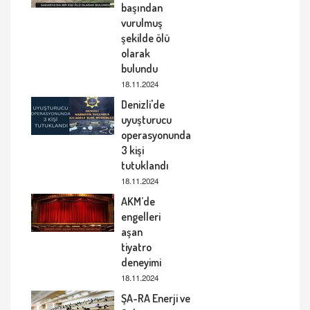
başından
vurulmuş
şekilde ölü
olarak
bulundu
18.11.2024
Denizli'de
uyuşturucu
operasyonunda
3 kişi
tutuklandı
18.11.2024
AKM’de
engelleri
aşan
tiyatro
deneyimi
18.11.2024
ŞA-RA Enerji ve