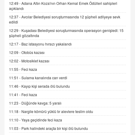
12:49 -
Adana Altın Koza'nın Orhan Kemal Emek Ödülleri sahipleri
SEHER EREK
açıklandı
Kış Ayları Geldi, Hangi Önlemler Alınmalı?
9.12.2025 10:11
12:37 -
Avcılar Belediyesi soruşturmasında 12 şüpheli adliyeye sevk
edildi
12:29 -
Kuşadası Belediyesi soruşturmasında operasyon genişledi: 15
İNCİ GÜL AKÖL
şüpheli gözaltında
Trump Keşke Adana'yı da Ziyaret Etse...
12:17 -
Baz istasyonu hırsızı yakalandı
06.07.2026 13:00
12:09 -
Otobüs kazası
12:02 -
Motosiklet kazası
ADEM AKÖL
11:55 -
Feci kaza
Esed Destekçilerinin Yüzüne Vurulan Şamar:
Sednaya
11:51 -
Sulama kanalında can verdi
11.12.2024 12:30
11:46 -
Kayıp kişi serada ölü bulundu
DR. EKREM ASLAN
11:41 -
Feci kaza
Gerçek Ne, Algı Ne? "Beraber Yürüyoruz"
11:23 -
Düğünde kavga: 5 yaralı
Cümlesinin Peşinden
11:18 -
Nargile kömürü yüklü tır alevlere teslim oldu
19.07.2025 12:45
11:10 -
Yaya geçidinde feci kaza
GÖNÜL MENEKŞE
11:03 -
Park halindeki araçta bir kişi ölü bulundu
Şifacının Yolu