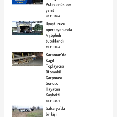
Putin'e nükleer
yanıt
20.11.2024
Uyuşturucu
operasyonunda
4 şüpheli
tutuklandı
19.11.2024
Karaman’da
Kağıt
Toplayıcısı
Otomobil
Çarpması
Sonucu
Hayatını
Kaybetti
18.11.2024
Sakarya'da
bir kişi,