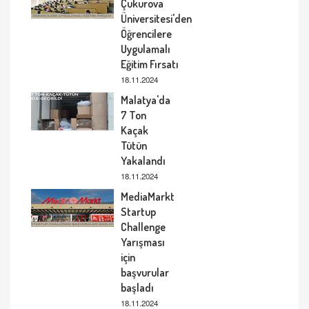
Çukurova
Üniversitesi'den
Öğrencilere
Uygulamalı
Eğitim Fırsatı
18.11.2024
Malatya'da
7 Ton
Kaçak
Tütün
Yakalandı
18.11.2024
MediaMarkt
Startup
Challenge
Yarışması
için
başvurular
başladı
18.11.2024