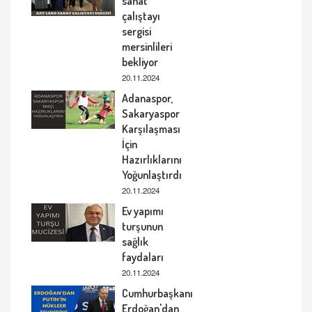
sanat
çalıştayı
sergisi
mersinlileri
bekliyor
20.11.2024
Adanaspor,
Sakaryaspor
Karşılaşması
İçin
Hazırlıklarını
Yoğunlaştırdı
20.11.2024
Ev yapımı
turşunun
sağlık
faydaları
20.11.2024
Cumhurbaşkanı
Erdoğan'dan