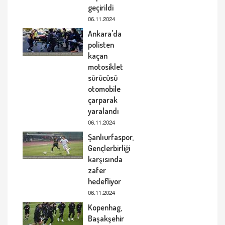
geçirildi
06.11.2024
Ankara'da
polisten
kaçan
motosiklet
sürücüsü
otomobile
çarparak
yaralandı
06.11.2024
Şanlıurfaspor,
Gençlerbirliği
karşısında
zafer
hedefliyor
06.11.2024
Kopenhag,
Başakşehir