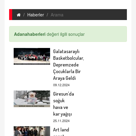
Haberler
Arama
Adanahaberleri
değeri ilgili sonuçlar
Galatasaraylı
Basketbolcular,
Depremzede
Çocuklarla Bir
Araya Geldi
09.12.2024
Giresun'da
soğuk
hava ve
kar yağışı
25.11.2024
Art land