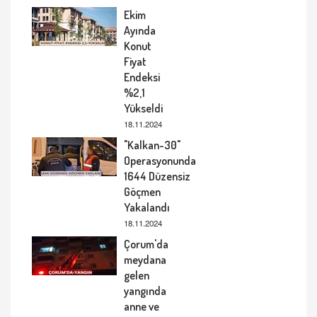
Ekim
Ayında
Konut
Fiyat
Endeksi
%2,1
Yükseldi
18.11.2024
"Kalkan-30"
Operasyonunda
1644 Düzensiz
Göçmen
Yakalandı
18.11.2024
Çorum'da
meydana
gelen
yangında
anne ve