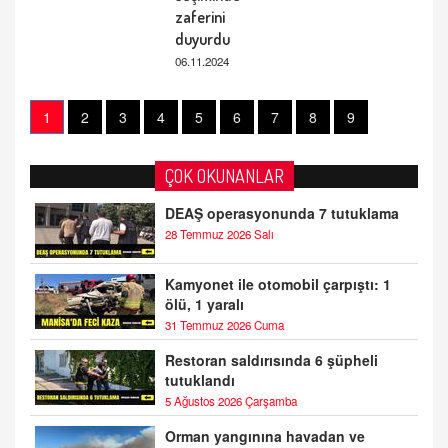
zaferini
duyurdu
06.11.2024
1
2
3
4
5
6
7
8
9
ÇOK OKUNANLAR
DEAŞ operasyonunda 7 tutuklama
28 Temmuz 2026 Salı
Kamyonet ile otomobil çarpıştı: 1
ölü, 1 yaralı
31 Temmuz 2026 Cuma
Restoran saldırısında 6 şüpheli
tutuklandı
5 Ağustos 2026 Çarşamba
Orman yangınına havadan ve