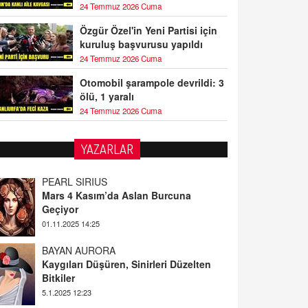
24 Temmuz 2026 Cuma
Özgür Özel'in Yeni Partisi için
kuruluş başvurusu yapıldı
24 Temmuz 2026 Cuma
Otomobil şarampole devrildi: 3
ölü, 1 yaralı
24 Temmuz 2026 Cuma
PEARL SİRİUS
YAZARLAR
Mars 4 Kasım’da Aslan Burcuna
Geçiyor
01.11.2025 14:25
BAYAN AURORA
Kaygıları Düşüren, Sinirleri Düzelten
Bitkiler
5.1.2025 12:23
DOKTOR CİVANIM
Mastürbasyon ve Tatmin: Bir Keşif