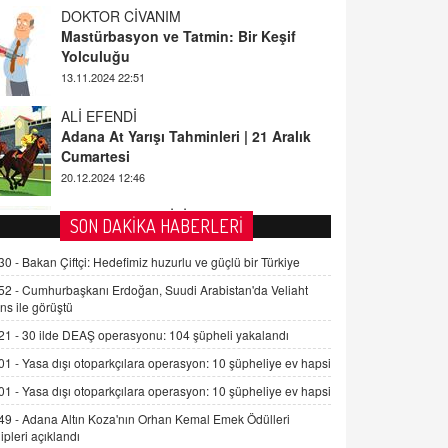
Yolculuğu
13.11.2024 22:51
ALİ EFENDİ
Adana At Yarışı Tahminleri | 21 Aralık
Cumartesi
20.12.2024 12:46
TUTKUNUN PERİSİ
Sağlıklı Bir Cinsel Yaşam ile İlgili
Bilinmesi Gerekenler
SON DAKİKA HABERLERİ
08.11.2024 13:16
30 -
Bakan Çiftçi: Hedefimiz huzurlu ve güçlü bir Türkiye
FARUK ÖNALAN
Tezkere Onaylanmasaydı…
52 -
Cumhurbaşkanı Erdoğan, Suudi Arabistan'da Veliaht
2 Kasım 2021 Salı 00:11
ns ile görüştü
21 -
30 ilde DEAŞ operasyonu: 104 şüpheli yakalandı
AV. DOĞAN CAN DOĞAN
01 -
Yasa dışı otoparkçılara operasyon: 10 şüpheliye ev hapsi
Kişisel verilerin korunması ve dijital
01 -
Yasa dışı otoparkçılara operasyon: 10 şüpheliye ev hapsi
hukukun gelişimi
49 -
Adana Altın Koza'nın Orhan Kemal Emek Ödülleri
15.09.2025 16:17
ipleri açıklandı