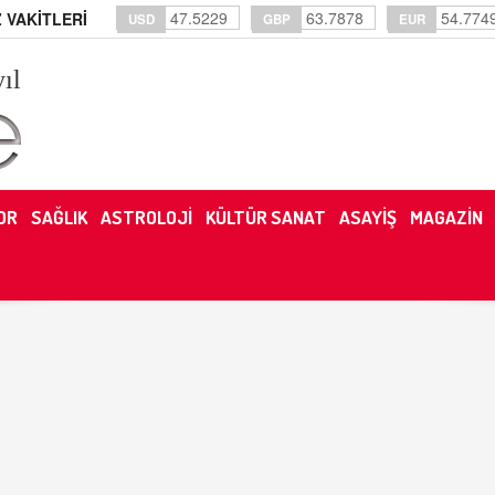
47.5229
63.7878
54.774
 VAKİTLERİ
USD
GBP
EUR
yıl
OR
SAĞLIK
ASTROLOJİ
KÜLTÜR SANAT
ASAYİŞ
MAGAZİN