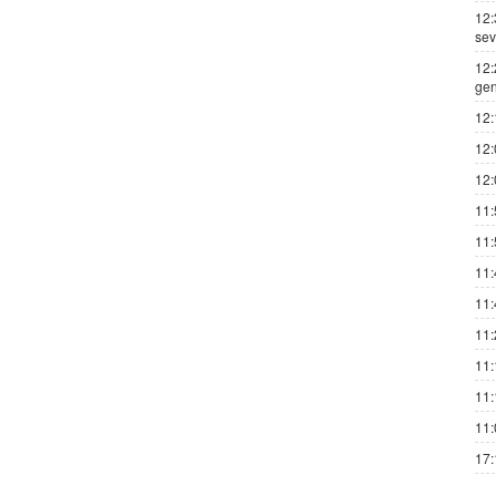
12:
sev
12:
gen
12:
12:
12:
11:
11:
11:
11:
11:
11:
11:
11:
17: