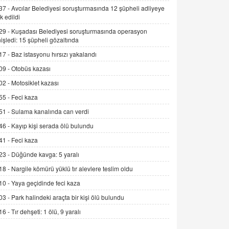
SEHER EREK
37 -
Avcılar Belediyesi soruşturmasında 12 şüpheli adliyeye
k edildi
Kış Ayları Geldi, Hangi Önlemler
Alınmalı?
29 -
Kuşadası Belediyesi soruşturmasında operasyon
9.12.2025 10:11
işledi: 15 şüpheli gözaltında
17 -
Baz istasyonu hırsızı yakalandı
İNCİ GÜL AKÖL
09 -
Otobüs kazası
Trump Keşke Adana'yı da Ziyaret Etse...
06.07.2026 13:00
02 -
Motosiklet kazası
55 -
Feci kaza
ADEM AKÖL
51 -
Sulama kanalında can verdi
Esed Destekçilerinin Yüzüne Vurulan
46 -
Kayıp kişi serada ölü bulundu
Şamar: Sednaya
41 -
Feci kaza
11.12.2024 12:30
23 -
Düğünde kavga: 5 yaralı
DR. EKREM ASLAN
18 -
Nargile kömürü yüklü tır alevlere teslim oldu
Gerçek Ne, Algı Ne? "Beraber
Yürüyoruz" Cümlesinin Peşinden
10 -
Yaya geçidinde feci kaza
19.07.2025 12:45
03 -
Park halindeki araçta bir kişi ölü bulundu
16 -
Tır dehşeti: 1 ölü, 9 yaralı
GÖNÜL MENEKŞE
Şifacının Yolu