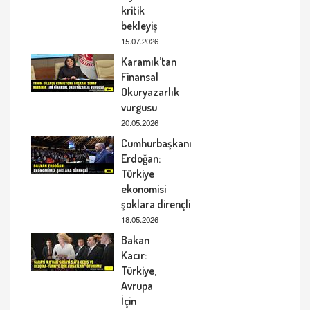
kritik
bekleyiş
15.07.2026
Karamık’tan
Finansal
Okuryazarlık
vurgusu
20.05.2026
Cumhurbaşkanı
Erdoğan:
Türkiye
ekonomisi
şoklara dirençli
18.05.2026
Bakan
Kacır:
Türkiye,
Avrupa
İçin