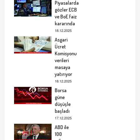
Piyasalarda
gözler ECB
ve BoE faiz
kararında
18.12.2025
Asgari
Ücret
Komisyonu
verileri
masaya
yatırıyor
18.12.2025
Borsa
güne
düşüşle
başladı
17.12.2025
ABD ile
100