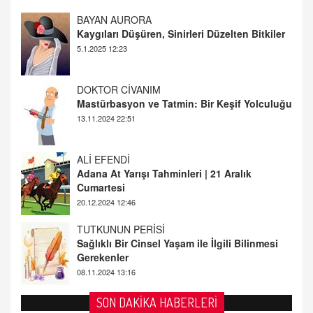
BAYAN AURORA
Kaygıları Düşüren, Sinirleri Düzelten Bitkiler
5.1.2025 12:23
DOKTOR CİVANIM
Mastürbasyon ve Tatmin: Bir Keşif Yolculuğu
13.11.2024 22:51
ALİ EFENDİ
Adana At Yarışı Tahminleri | 21 Aralık
Cumartesi
20.12.2024 12:46
TUTKUNUN PERİSİ
Sağlıklı Bir Cinsel Yaşam ile İlgili Bilinmesi
Gerekenler
08.11.2024 13:16
FARUK ÖNALAN
SON DAKİKA HABERLERİ