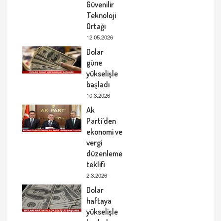
Güvenilir
Teknoloji
Ortağı
12.05.2026
Dolar
güne
yükselişle
başladı
10.3.2026
Ak
Parti’den
ekonomi ve
vergi
düzenleme
teklifi
2.3.2026
Dolar
haftaya
yükselişle