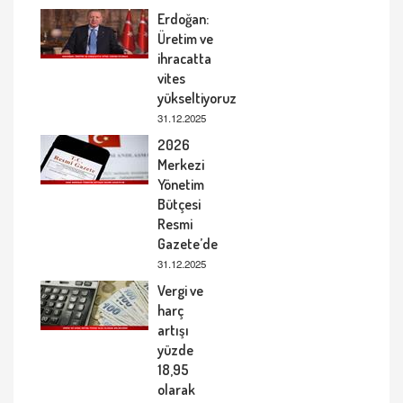
Erdoğan:
Üretim ve
ihracatta
vites
yükseltiyoruz
31.12.2025
2026
Merkezi
Yönetim
Bütçesi
Resmi
Gazete’de
31.12.2025
Vergi ve
harç
artışı
yüzde
18,95
olarak