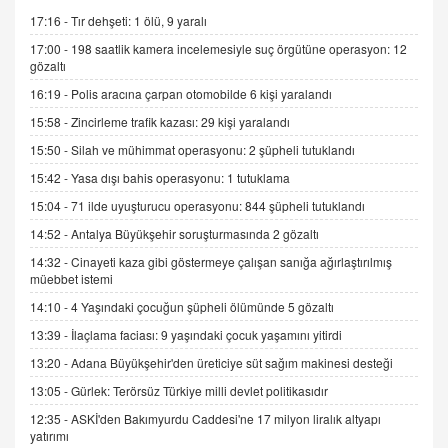
Tezkere Onaylanmasaydı…
17:16 -
Tır dehşeti: 1 ölü, 9 yaralı
2 Kasım 2021 Salı 00:11
17:00 -
198 saatlik kamera incelemesiyle suç örgütüne operasyon: 12
gözaltı
AV. DOĞAN CAN DOĞAN
16:19 -
Polis aracına çarpan otomobilde 6 kişi yaralandı
Kişisel verilerin korunması ve dijital hukukun
gelişimi
15:58 -
Zincirleme trafik kazası: 29 kişi yaralandı
15.09.2025 16:17
15:50 -
Silah ve mühimmat operasyonu: 2 şüpheli tutuklandı
15:42 -
Yasa dışı bahis operasyonu: 1 tutuklama
SEHER EREK
Kış Ayları Geldi, Hangi Önlemler Alınmalı?
15:04 -
71 ilde uyuşturucu operasyonu: 844 şüpheli tutuklandı
9.12.2025 10:11
14:52 -
Antalya Büyükşehir soruşturmasında 2 gözaltı
14:32 -
Cinayeti kaza gibi göstermeye çalışan sanığa ağırlaştırılmış
müebbet istemi
İNCİ GÜL AKÖL
Trump Keşke Adana'yı da Ziyaret Etse...
14:10 -
4 Yaşındaki çocuğun şüpheli ölümünde 5 gözaltı
06.07.2026 13:00
13:39 -
İlaçlama faciası: 9 yaşındaki çocuk yaşamını yitirdi
13:20 -
Adana Büyükşehir'den üreticiye süt sağım makinesi desteği
ADEM AKÖL
13:05 -
Gürlek: Terörsüz Türkiye milli devlet politikasıdır
Esed Destekçilerinin Yüzüne Vurulan Şamar:
12:35 -
ASKİ'den Bakımyurdu Caddesi'ne 17 milyon liralık altyapı
Sednaya
yatırımı
11.12.2024 12:30