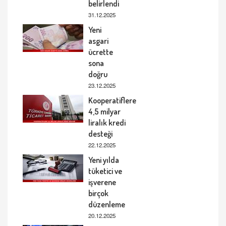
belirlendi
31.12.2025
Yeni
asgari
ücrette
sona
doğru
23.12.2025
Kooperatiflere
4,5 milyar
liralık kredi
desteği
22.12.2025
Yeni yılda
tüketici ve
işverene
birçok
düzenleme
20.12.2025