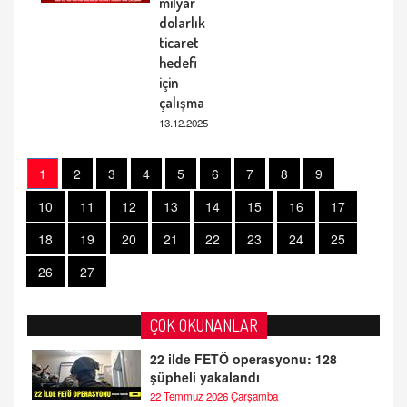
milyar
dolarlık
ticaret
hedefi
için
çalışma
13.12.2025
1
2
3
4
5
6
7
8
9
10
11
12
13
14
15
16
17
18
19
20
21
22
23
24
25
26
27
ÇOK OKUNANLAR
22 ilde FETÖ operasyonu: 128
şüpheli yakalandı
22 Temmuz 2026 Çarşamba