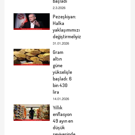
başladı
2.3.2026
Pezeşkiyan:
Halka
yaklaşımımızı
değiştirmeliyiz
31.01.2026
Gram
altın
güne
yükselişle
başladı: 6
bin 430
lira
14.01.2026
Yıllık
enflasyon
49 ayın en
düşük
seviyesinde