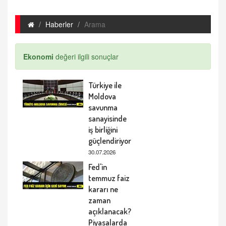
Haberler
Arama
Ekonomi
değeri ilgili sonuçlar
Türkiye ile
Moldova
savunma
sanayisinde
iş birliğini
güçlendiriyor
30.07.2026
Fed'in
temmuz faiz
kararı ne
zaman
açıklanacak?
Piyasalarda