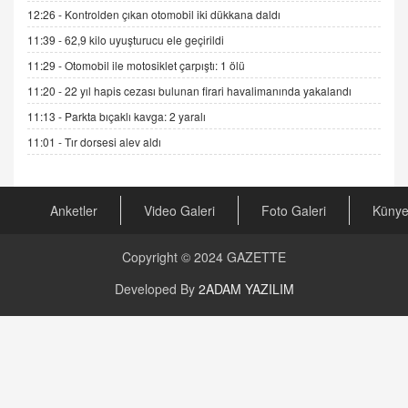
12:26 -
Kontrolden çıkan otomobil iki dükkana daldı
DR. EKREM ASLAN
11:39 -
62,9 kilo uyuşturucu ele geçirildi
Gerçek Ne, Algı Ne? "Beraber Yürüyoruz"
Cümlesinin Peşinden
11:29 -
Otomobil ile motosiklet çarpıştı: 1 ölü
19.07.2025 12:45
11:20 -
22 yıl hapis cezası bulunan firari havalimanında yakalandı
11:13 -
Parkta bıçaklı kavga: 2 yaralı
GÖNÜL MENEKŞE
Şifacının Yolu
11:01 -
Tır dorsesi alev aldı
04.11.2025 12:56
Anketler
Video Galeri
Foto Galeri
Küny
AV. RÜMEYSA ÖZKALE
Kira Uyuşmazlıklarında Dava Açmadan Önce
Arabulucuya Başvuru Şartı
Copyright © 2024
GAZETTE
23.09.2023 16:30
Developed By
2ADAM YAZILIM
CAN UĞURATEŞ
Değişen yapısıyla Suriye
16.12.2024 14:16
GÜNLÜK BURÇ YORUMU