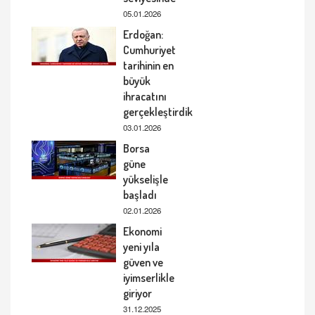
05.01.2026
Erdoğan:
Cumhuriyet
tarihinin en
büyük
ihracatını
gerçekleştirdik
03.01.2026
Borsa
güne
yükselişle
başladı
02.01.2026
Ekonomi
yeni yıla
güven ve
iyimserlikle
giriyor
31.12.2025