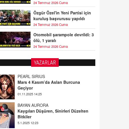
24 Temmuz 2026 Cuma
Özgür Özel'in Yeni Partisi için
kuruluş başvurusu yapıldı
24 Temmuz 2026 Cuma
Otomobil şarampole devrildi: 3
ölü, 1 yaralı
24 Temmuz 2026 Cuma
PEARL SİRİUS
YAZARLAR
Mars 4 Kasım’da Aslan Burcuna
Geçiyor
01.11.2025 14:25
BAYAN AURORA
Kaygıları Düşüren, Sinirleri Düzelten
Bitkiler
5.1.2025 12:23
DOKTOR CİVANIM
Mastürbasyon ve Tatmin: Bir Keşif