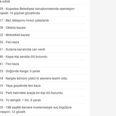
k edildi
SEHER EREK
29 -
Kuşadası Belediyesi soruşturmasında operasyon
Kış Ayları Geldi, Hangi Önlemler
işledi: 15 şüpheli gözaltında
Alınmalı?
17 -
Baz istasyonu hırsızı yakalandı
9.12.2025 10:11
09 -
Otobüs kazası
İNCİ GÜL AKÖL
02 -
Motosiklet kazası
Trump Keşke Adana'yı da Ziyaret Etse...
06.07.2026 13:00
55 -
Feci kaza
51 -
Sulama kanalında can verdi
ADEM AKÖL
46 -
Kayıp kişi serada ölü bulundu
Esed Destekçilerinin Yüzüne Vurulan
41 -
Feci kaza
Şamar: Sednaya
23 -
Düğünde kavga: 5 yaralı
11.12.2024 12:30
18 -
Nargile kömürü yüklü tır alevlere teslim oldu
DR. EKREM ASLAN
10 -
Yaya geçidinde feci kaza
Gerçek Ne, Algı Ne? "Beraber
Yürüyoruz" Cümlesinin Peşinden
03 -
Park halindeki araçta bir kişi ölü bulundu
19.07.2025 12:45
16 -
Tır dehşeti: 1 ölü, 9 yaralı
00 -
198 saatlik kamera incelemesiyle suç örgütüne
GÖNÜL MENEKŞE
rasyon: 12 gözaltı
Şifacının Yolu