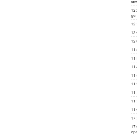
sev
12:
gen
12:
12:
12:
11:
11:
11:
11:
11:
11:
11:
11:
17:
17:
ope