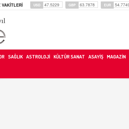
47.5229
63.7878
54.774
 VAKİTLERİ
USD
GBP
EUR
yıl
OR
SAĞLIK
ASTROLOJİ
KÜLTÜR SANAT
ASAYİŞ
MAGAZİN