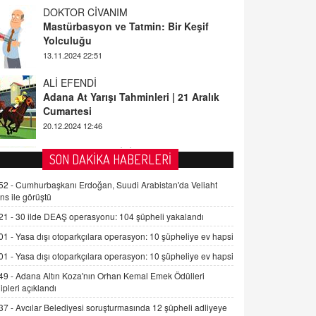
Yolculuğu
13.11.2024 22:51
ALİ EFENDİ
Adana At Yarışı Tahminleri | 21 Aralık
Cumartesi
20.12.2024 12:46
TUTKUNUN PERİSİ
Sağlıklı Bir Cinsel Yaşam ile İlgili
Bilinmesi Gerekenler
SON DAKİKA HABERLERİ
08.11.2024 13:16
52 -
Cumhurbaşkanı Erdoğan, Suudi Arabistan'da Veliaht
FARUK ÖNALAN
ns ile görüştü
Tezkere Onaylanmasaydı…
21 -
30 ilde DEAŞ operasyonu: 104 şüpheli yakalandı
2 Kasım 2021 Salı 00:11
01 -
Yasa dışı otoparkçılara operasyon: 10 şüpheliye ev hapsi
01 -
Yasa dışı otoparkçılara operasyon: 10 şüpheliye ev hapsi
AV. DOĞAN CAN DOĞAN
Kişisel verilerin korunması ve dijital
49 -
Adana Altın Koza'nın Orhan Kemal Emek Ödülleri
hukukun gelişimi
ipleri açıklandı
15.09.2025 16:17
37 -
Avcılar Belediyesi soruşturmasında 12 şüpheli adliyeye