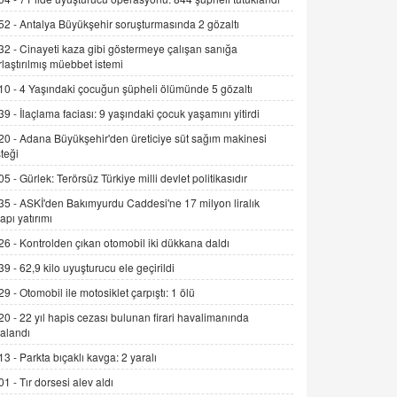
SEHER EREK
52 -
Antalya Büyükşehir soruşturmasında 2 gözaltı
Kış Ayları Geldi, Hangi Önlemler
Alınmalı?
32 -
Cinayeti kaza gibi göstermeye çalışan sanığa
rlaştırılmış müebbet istemi
9.12.2025 10:11
10 -
4 Yaşındaki çocuğun şüpheli ölümünde 5 gözaltı
İNCİ GÜL AKÖL
39 -
İlaçlama faciası: 9 yaşındaki çocuk yaşamını yitirdi
Trump Keşke Adana'yı da Ziyaret Etse...
06.07.2026 13:00
20 -
Adana Büyükşehir'den üreticiye süt sağım makinesi
teği
05 -
Gürlek: Terörsüz Türkiye milli devlet politikasıdır
ADEM AKÖL
35 -
ASKİ'den Bakımyurdu Caddesi'ne 17 milyon liralık
Esed Destekçilerinin Yüzüne Vurulan
yapı yatırımı
Şamar: Sednaya
26 -
Kontrolden çıkan otomobil iki dükkana daldı
11.12.2024 12:30
39 -
62,9 kilo uyuşturucu ele geçirildi
DR. EKREM ASLAN
29 -
Otomobil ile motosiklet çarpıştı: 1 ölü
Gerçek Ne, Algı Ne? "Beraber
Yürüyoruz" Cümlesinin Peşinden
20 -
22 yıl hapis cezası bulunan firari havalimanında
alandı
19.07.2025 12:45
13 -
Parkta bıçaklı kavga: 2 yaralı
GÖNÜL MENEKŞE
01 -
Tır dorsesi alev aldı
Şifacının Yolu