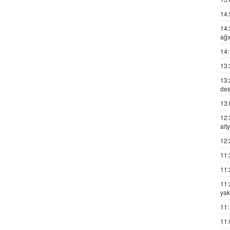
14:
14:
ağı
14:
13:
13:
des
13:
12:
alt
12:
11:
11:
11:
yak
11:
11: