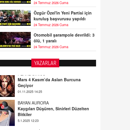
24 Temmuz 2026 Cuma
Özgür Özel'in Yeni Partisi için
kuruluş başvurusu yapıldı
24 Temmuz 2026 Cuma
Otomobil şarampole devrildi: 3
ölü, 1 yaralı
24 Temmuz 2026 Cuma
PEARL SİRİUS
YAZARLAR
Mars 4 Kasım’da Aslan Burcuna
Geçiyor
01.11.2025 14:25
BAYAN AURORA
Kaygıları Düşüren, Sinirleri Düzelten
Bitkiler
5.1.2025 12:23
DOKTOR CİVANIM
Mastürbasyon ve Tatmin: Bir Keşif