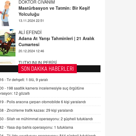
Yolculuğu
13.11.2024 22:51
ALİ EFENDİ
Adana At Yarışı Tahminleri | 21 Aralık
Cumartesi
20.12.2024 12:46
TUTKUNUN PERİSİ
Sağlıklı Bir Cinsel Yaşam ile İlgili
Bilinmesi Gerekenler
08.11.2024 13:16
SON DAKİKA HABERLERİ
FARUK ÖNALAN
16 -
Tır dehşeti: 1 ölü, 9 yaralı
Tezkere Onaylanmasaydı…
00 -
198 saatlik kamera incelemesiyle suç örgütüne
2 Kasım 2021 Salı 00:11
rasyon: 12 gözaltı
19 -
Polis aracına çarpan otomobilde 6 kişi yaralandı
AV. DOĞAN CAN DOĞAN
58 -
Zincirleme trafik kazası: 29 kişi yaralandı
Kişisel verilerin korunması ve dijital
50 -
Silah ve mühimmat operasyonu: 2 şüpheli tutuklandı
hukukun gelişimi
42 -
Yasa dışı bahis operasyonu: 1 tutuklama
15.09.2025 16:17
04 -
71 ilde uyuşturucu operasyonu: 844 şüpheli tutuklandı