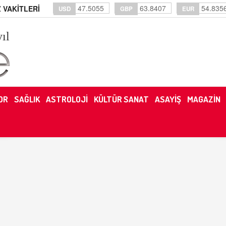
47.5055
63.8407
54.835
 VAKİTLERİ
USD
GBP
EUR
yıl
OR
SAĞLIK
ASTROLOJİ
KÜLTÜR SANAT
ASAYİŞ
MAGAZİN