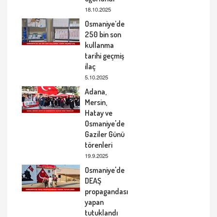
18.10.2025
Osmaniye’de
250 bin son
kullanma
tarihi geçmiş
ilaç
5.10.2025
Adana,
Mersin,
Hatay ve
Osmaniye'de
Gaziler Günü
törenleri
19.9.2025
Osmaniye'de
DEAŞ
propagandası
yapan
tutuklandı