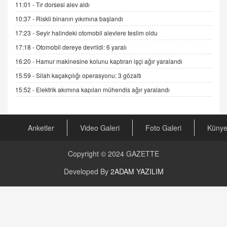
11:01 -
Tır dorsesi alev aldı
Sednaya
11.12.2024 12:30
10:37 -
Riskli binanın yıkımına başlandı
17:23 -
Seyir halindeki otomobil alevlere teslim oldu
DR. EKREM ASLAN
Gerçek Ne, Algı Ne? "Beraber Yürüyoruz"
17:18 -
Otomobil dereye devrildi: 6 yaralı
Cümlesinin Peşinden
16:20 -
Hamur makinesine kolunu kaptıran işçi ağır yaralandı
19.07.2025 12:45
15:59 -
Silah kaçakçılığı operasyonu: 3 gözaltı
GÖNÜL MENEKŞE
15:52 -
Elektrik akımına kapılan mühendis ağır yaralandı
Şifacının Yolu
04.11.2025 12:56
Anketler
Video Galeri
Foto Galeri
Küny
AV. RÜMEYSA ÖZKALE
Kira Uyuşmazlıklarında Dava Açmadan Önce
Copyright © 2024
GAZETTE
Arabulucuya Başvuru Şartı
23.09.2023 16:30
Developed By
2ADAM YAZILIM
CAN UĞURATEŞ
Değişen yapısıyla Suriye
16.12.2024 14:16