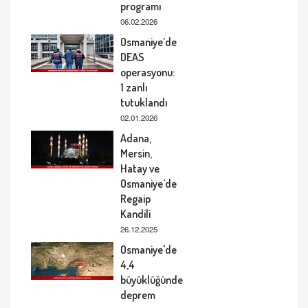
programı
06.02.2026
Osmaniye’de
DEAS
operasyonu:
1 zanlı
tutuklandı
02.01.2026
Adana,
Mersin,
Hatay ve
Osmaniye’de
Regaip
Kandili
26.12.2025
Osmaniye'de
4,4
büyüklüğünde
deprem