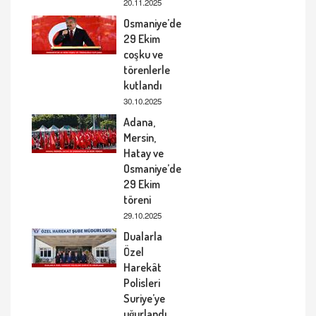
20.11.2025
Osmaniye’de
29 Ekim
coşku ve
törenlerle
kutlandı
30.10.2025
Adana,
Mersin,
Hatay ve
Osmaniye’de
29 Ekim
töreni
29.10.2025
Dualarla
Özel
Harekât
Polisleri
Suriye’ye
uğurlandı