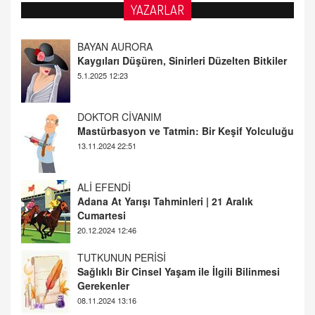
YAZARLAR
BAYAN AURORA
Kaygıları Düşüren, Sinirleri Düzelten Bitkiler
5.1.2025 12:23
DOKTOR CİVANIM
Mastürbasyon ve Tatmin: Bir Keşif Yolculuğu
13.11.2024 22:51
ALİ EFENDİ
Adana At Yarışı Tahminleri | 21 Aralık
Cumartesi
20.12.2024 12:46
TUTKUNUN PERİSİ
Sağlıklı Bir Cinsel Yaşam ile İlgili Bilinmesi
Gerekenler
08.11.2024 13:16