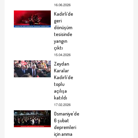
16.06.2026
Kadirli’de
geri
dönüşüm
tesisinde
yangın
çıktı
15.04.2026
Zeydan
Karalar
Kadirli’de
toplu
açılışa
katıldı
17.02.2026
Osmaniye'de
6 şubat
depremleri
için anma