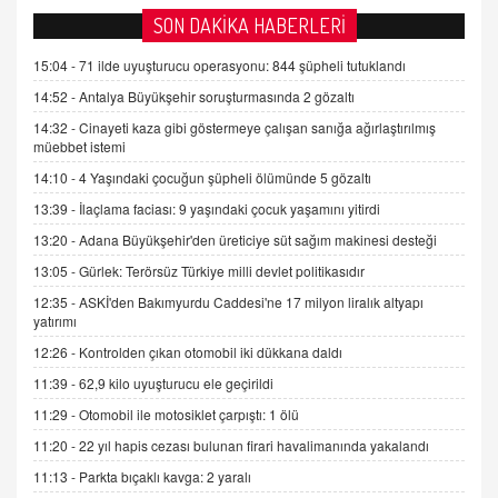
FARUK ÖNALAN
SON DAKİKA HABERLERİ
Tezkere Onaylanmasaydı…
15:04 -
71 ilde uyuşturucu operasyonu: 844 şüpheli tutuklandı
2 Kasım 2021 Salı 00:11
14:52 -
Antalya Büyükşehir soruşturmasında 2 gözaltı
14:32 -
Cinayeti kaza gibi göstermeye çalışan sanığa ağırlaştırılmış
AV. DOĞAN CAN DOĞAN
müebbet istemi
Kişisel verilerin korunması ve dijital hukukun
gelişimi
14:10 -
4 Yaşındaki çocuğun şüpheli ölümünde 5 gözaltı
15.09.2025 16:17
13:39 -
İlaçlama faciası: 9 yaşındaki çocuk yaşamını yitirdi
13:20 -
Adana Büyükşehir'den üreticiye süt sağım makinesi desteği
SEHER EREK
Kış Ayları Geldi, Hangi Önlemler Alınmalı?
13:05 -
Gürlek: Terörsüz Türkiye milli devlet politikasıdır
9.12.2025 10:11
12:35 -
ASKİ'den Bakımyurdu Caddesi'ne 17 milyon liralık altyapı
yatırımı
12:26 -
Kontrolden çıkan otomobil iki dükkana daldı
İNCİ GÜL AKÖL
Trump Keşke Adana'yı da Ziyaret Etse...
11:39 -
62,9 kilo uyuşturucu ele geçirildi
06.07.2026 13:00
11:29 -
Otomobil ile motosiklet çarpıştı: 1 ölü
11:20 -
22 yıl hapis cezası bulunan firari havalimanında yakalandı
ADEM AKÖL
11:13 -
Parkta bıçaklı kavga: 2 yaralı
Esed Destekçilerinin Yüzüne Vurulan Şamar: