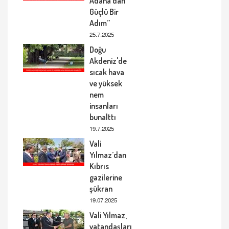
Adana’dan
Güçlü Bir
Adım”
25.7.2025
Doğu
Akdeniz'de
sıcak hava
ve yüksek
nem
insanları
bunalttı
19.7.2025
Vali
Yılmaz’dan
Kıbrıs
gazilerine
şükran
19.07.2025
Vali Yılmaz,
vatandaşları