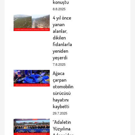
konuştu
8.8.2025
4 yıl önce
yanan
alanlar,
dikilen
fidanlarla
yeniden
yeşerdi
7.8.2025
Ağaca
çarpan
otomobilin
sürücüsü
hayatını
kaybetti
29.7.2025
“Adaletin
Yüzyılına