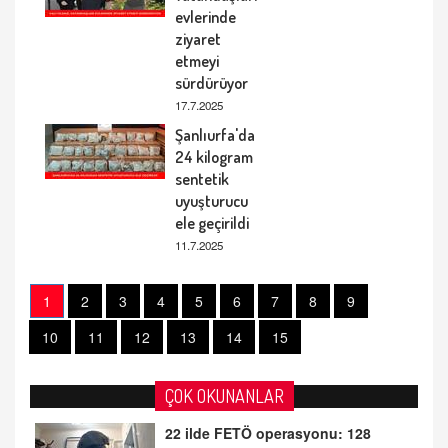
evlerinde
ziyaret
etmeyi
sürdürüyor
17.7.2025
Şanlıurfa'da
24 kilogram
sentetik
uyuşturucu
ele geçirildi
11.7.2025
1
2
3
4
5
6
7
8
9
10
11
12
13
14
15
ÇOK OKUNANLAR
22 ilde FETÖ operasyonu: 128