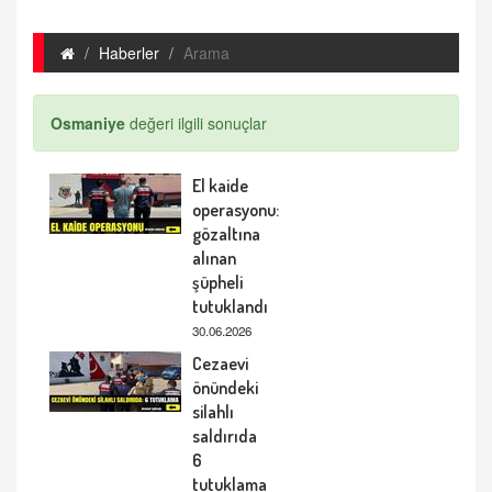
Haberler
Arama
Osmaniye
değeri ilgili sonuçlar
El kaide
operasyonu:
gözaltına
alınan
şüpheli
tutuklandı
30.06.2026
Cezaevi
önündeki
silahlı
saldırıda
6
tutuklama