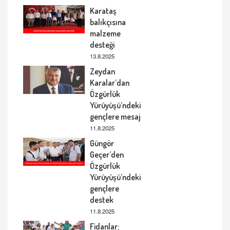
Karataş
balıkçısına
malzeme
desteği
13.8.2025
Zeydan
Karalar’dan
Özgürlük
Yürüyüşü’ndeki
gençlere mesaj
11.8.2025
Güngör
Geçer’den
Özgürlük
Yürüyüşü’ndeki
gençlere
destek
11.8.2025
Fidanlar;