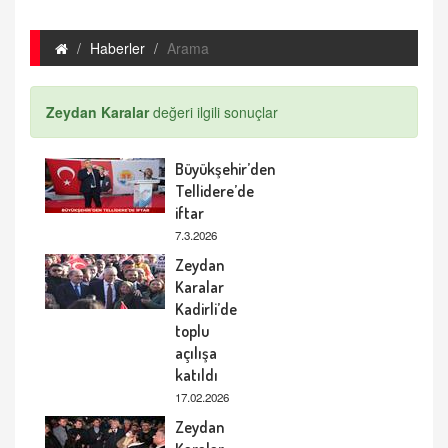
Haberler
Arama
Zeydan Karalar
değeri ilgili sonuçlar
Büyükşehir’den
Tellidere’de
iftar
7.3.2026
Zeydan
Karalar
Kadirli’de
toplu
açılışa
katıldı
17.02.2026
Zeydan