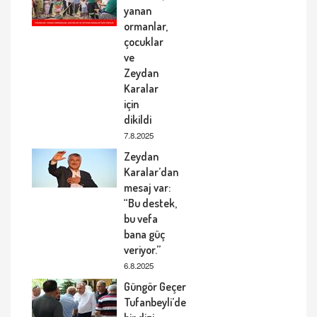
yanan
ormanlar,
çocuklar
ve
Zeydan
Karalar
için
dikildi
7.8.2025
Zeydan
Karalar’dan
mesaj var:
“Bu destek,
bu vefa
bana güç
veriyor.”
6.8.2025
Güngör Geçer
Tufanbeyli’de