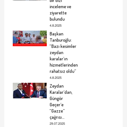
bir dizi
inceleme ve
ziyarette
bulundu
4.8.2025
Başkan
Tanburoğlu:
“Bazı kesimler
zeydan
karalar’ın
hizmetlerinden
rahatsız oldu”
4.8.2025
Zeydan
Karalar’dan,
Güngör
Geçer’e
“Gazze”
çağrısı…
29.07.2025