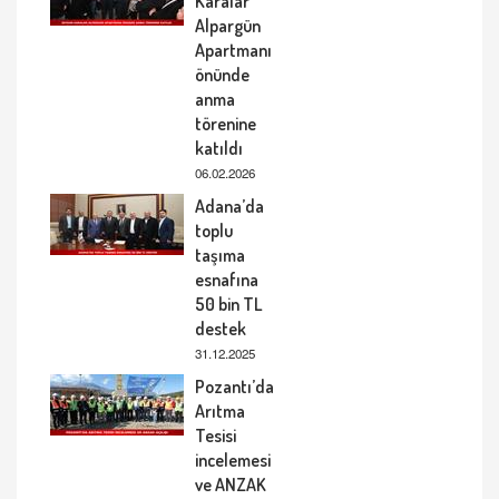
Karalar
Alpargün
Apartmanı
önünde
anma
törenine
katıldı
06.02.2026
Adana’da
toplu
taşıma
esnafına
50 bin TL
destek
31.12.2025
Pozantı’da
Arıtma
Tesisi
incelemesi
ve ANZAK