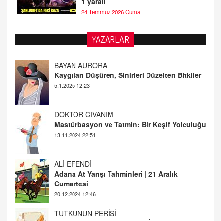
1 yaralı
24 Temmuz 2026 Cuma
YAZARLAR
BAYAN AURORA
Kaygıları Düşüren, Sinirleri Düzelten Bitkiler
5.1.2025 12:23
DOKTOR CİVANIM
Mastürbasyon ve Tatmin: Bir Keşif Yolculuğu
13.11.2024 22:51
ALİ EFENDİ
Adana At Yarışı Tahminleri | 21 Aralık
Cumartesi
20.12.2024 12:46
TUTKUNUN PERİSİ