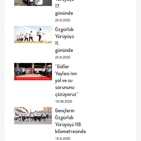
17.
gününde
25.8.2025
Özgürlük
Yürüyüşü
11.
gününde
20.8.2025
“Göller
Yaylası’nın
yol ve su
sorununu
çözüyoruz”
18.08.2025
Gençlerin
Özgürlük
Yürüyüşü 118.
kilometresinde
15.8.2025