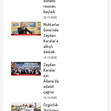
dönemi
resmen
başladı
22.10.2025
Muhtarlar
Günü’nde
Zeydan
Karalar’a
alkışlı
destek
16.10.2025
Zeydan
Karalar
için
Adana’da
adalet
çağrısı
16.10.2025
Özgürlük
Yürüyüşü