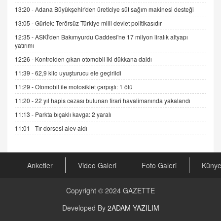
13:20 -
Adana Büyükşehir'den üreticiye süt sağım makinesi desteği
ADEM AKÖL
13:05 -
Gürlek: Terörsüz Türkiye milli devlet politikasıdır
Esed Destekçilerinin Yüzüne Vurulan Şamar:
12:35 -
ASKİ'den Bakımyurdu Caddesi'ne 17 milyon liralık altyapı
Sednaya
yatırımı
11.12.2024 12:30
12:26 -
Kontrolden çıkan otomobil iki dükkana daldı
DR. EKREM ASLAN
11:39 -
62,9 kilo uyuşturucu ele geçirildi
Gerçek Ne, Algı Ne? "Beraber Yürüyoruz"
Cümlesinin Peşinden
11:29 -
Otomobil ile motosiklet çarpıştı: 1 ölü
19.07.2025 12:45
11:20 -
22 yıl hapis cezası bulunan firari havalimanında yakalandı
11:13 -
Parkta bıçaklı kavga: 2 yaralı
GÖNÜL MENEKŞE
Şifacının Yolu
11:01 -
Tır dorsesi alev aldı
04.11.2025 12:56
Anketler
Video Galeri
Foto Galeri
Küny
AV. RÜMEYSA ÖZKALE
Kira Uyuşmazlıklarında Dava Açmadan Önce
Arabulucuya Başvuru Şartı
Copyright © 2024
GAZETTE
23.09.2023 16:30
Developed By
2ADAM YAZILIM
CAN UĞURATEŞ