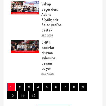
Vahap
Seçer’den,
Adana
Büyükşehir
Belediyesi’ne
destek
28.7.2025
CHP'li
kadınlar
oturma
eylemine
devam
ediyor
28.07.2025
1
2
3
4
5
6
7
8
9
10
11
12