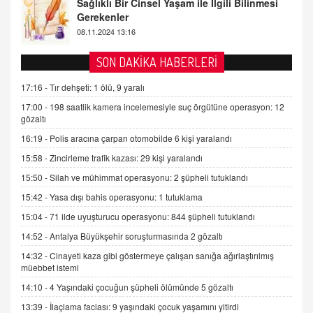
Sağlıklı Bir Cinsel Yaşam ile İlgili Bilinmesi
Gerekenler
08.11.2024 13:16
FARUK ÖNALAN
SON DAKİKA HABERLERİ
Tezkere Onaylanmasaydı…
17:16 -
Tır dehşeti: 1 ölü, 9 yaralı
2 Kasım 2021 Salı 00:11
17:00 -
198 saatlik kamera incelemesiyle suç örgütüne operasyon: 12
gözaltı
AV. DOĞAN CAN DOĞAN
16:19 -
Polis aracına çarpan otomobilde 6 kişi yaralandı
Kişisel verilerin korunması ve dijital hukukun
gelişimi
15:58 -
Zincirleme trafik kazası: 29 kişi yaralandı
15.09.2025 16:17
15:50 -
Silah ve mühimmat operasyonu: 2 şüpheli tutuklandı
15:42 -
Yasa dışı bahis operasyonu: 1 tutuklama
SEHER EREK
Kış Ayları Geldi, Hangi Önlemler Alınmalı?
15:04 -
71 ilde uyuşturucu operasyonu: 844 şüpheli tutuklandı
9.12.2025 10:11
14:52 -
Antalya Büyükşehir soruşturmasında 2 gözaltı
14:32 -
Cinayeti kaza gibi göstermeye çalışan sanığa ağırlaştırılmış
müebbet istemi
İNCİ GÜL AKÖL
Trump Keşke Adana'yı da Ziyaret Etse...
14:10 -
4 Yaşındaki çocuğun şüpheli ölümünde 5 gözaltı
06.07.2026 13:00
13:39 -
İlaçlama faciası: 9 yaşındaki çocuk yaşamını yitirdi