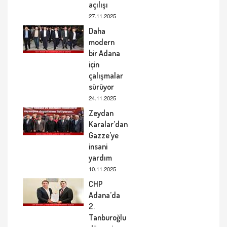
açılışı
27.11.2025
Daha
modern
bir Adana
için
çalışmalar
sürüyor
24.11.2025
Zeydan
Karalar’dan
Gazze’ye
insani
yardım
10.11.2025
CHP
Adana’da
2.
Tanburoğlu