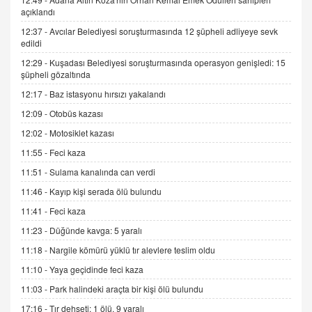
SEHER EREK
açıklandı
Kış Ayları Geldi, Hangi Önlemler Alınmalı?
9.12.2025 10:11
12:37 -
Avcılar Belediyesi soruşturmasında 12 şüpheli adliyeye sevk
edildi
12:29 -
Kuşadası Belediyesi soruşturmasında operasyon genişledi: 15
İNCİ GÜL AKÖL
şüpheli gözaltında
Trump Keşke Adana'yı da Ziyaret Etse...
12:17 -
Baz istasyonu hırsızı yakalandı
06.07.2026 13:00
12:09 -
Otobüs kazası
12:02 -
Motosiklet kazası
ADEM AKÖL
11:55 -
Feci kaza
Esed Destekçilerinin Yüzüne Vurulan Şamar:
Sednaya
11:51 -
Sulama kanalında can verdi
11.12.2024 12:30
11:46 -
Kayıp kişi serada ölü bulundu
DR. EKREM ASLAN
11:41 -
Feci kaza
Gerçek Ne, Algı Ne? "Beraber Yürüyoruz"
11:23 -
Düğünde kavga: 5 yaralı
Cümlesinin Peşinden
11:18 -
Nargile kömürü yüklü tır alevlere teslim oldu
19.07.2025 12:45
11:10 -
Yaya geçidinde feci kaza
GÖNÜL MENEKŞE
11:03 -
Park halindeki araçta bir kişi ölü bulundu
Şifacının Yolu
17:16 -
Tır dehşeti: 1 ölü, 9 yaralı
04.11.2025 12:56