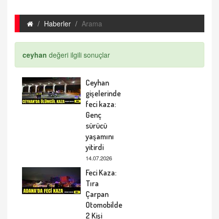
Haberler
Arama
ceyhan
değeri ilgili sonuçlar
Ceyhan
gişelerinde
feci kaza:
Genç
sürücü
yaşamını
yitirdi
14.07.2026
Feci Kaza:
Tıra
Çarpan
Otomobilde
2 Kişi