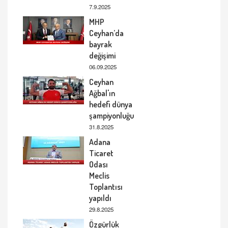
7.9.2025
MHP
Ceyhan’da
bayrak
değişimi
06.09.2025
Ceyhan
Ağbal'ın
hedefi dünya
şampiyonluğu
31.8.2025
Adana
Ticaret
Odası
Meclis
Toplantısı
yapıldı
29.8.2025
Özgürlük