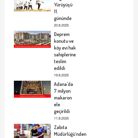
Yürüyüşü
11.
gününde
20.8.2025
Deprem
konutu ve
köy evi hak
sahiplerine
teslim
edildi
19.8.2025
Adana'da
7 milyon
makaron
ele
geçirildi
11.8.2025
Zabıta
Müdürlüğü’nden