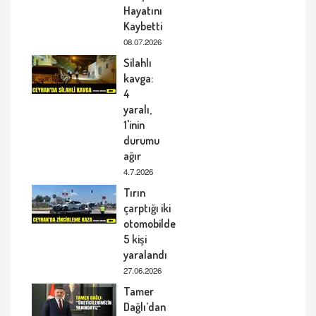
Hayatını
Kaybetti
08.07.2026
Silahlı
kavga:
4
yaralı,
1'inin
durumu
ağır
4.7.2026
Tırın
çarptığı iki
otomobilde
5 kişi
yaralandı
27.06.2026
Tamer
Dağlı’dan