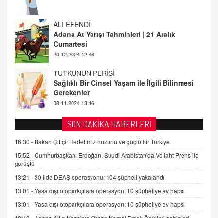
ALİ EFENDİ
Adana At Yarışı Tahminleri | 21 Aralık
Cumartesi
20.12.2024 12:46
TUTKUNUN PERİSİ
Sağlıklı Bir Cinsel Yaşam ile İlgili Bilinmesi
Gerekenler
08.11.2024 13:16
FARUK ÖNALAN
SON DAKİKA HABERLERİ
Tezkere Onaylanmasaydı…
16:30 -
Bakan Çiftçi: Hedefimiz huzurlu ve güçlü bir Türkiye
2 Kasım 2021 Salı 00:11
15:52 -
Cumhurbaşkanı Erdoğan, Suudi Arabistan'da Veliaht Prens ile
görüştü
AV. DOĞAN CAN DOĞAN
13:21 -
30 ilde DEAŞ operasyonu: 104 şüpheli yakalandı
Kişisel verilerin korunması ve dijital hukukun
gelişimi
13:01 -
Yasa dışı otoparkçılara operasyon: 10 şüpheliye ev hapsi
15.09.2025 16:17
13:01 -
Yasa dışı otoparkçılara operasyon: 10 şüpheliye ev hapsi
12:49 -
Adana Altın Koza'nın Orhan Kemal Emek Ödülleri sahipleri