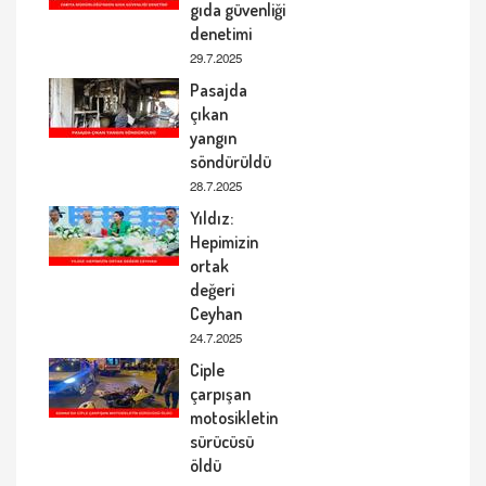
gıda güvenliği
denetimi
29.7.2025
Pasajda
çıkan
yangın
söndürüldü
28.7.2025
Yıldız:
Hepimizin
ortak
değeri
Ceyhan
24.7.2025
Ciple
çarpışan
motosikletin
sürücüsü
öldü