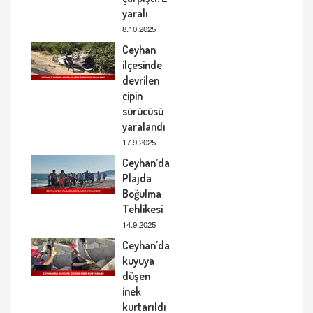
yaralı
8.10.2025
Ceyhan
ilçesinde
devrilen
cipin
sürücüsü
yaralandı
17.9.2025
Ceyhan’da
Plajda
Boğulma
Tehlikesi
14.9.2025
Ceyhan’da
kuyuya
düşen
inek
kurtarıldı