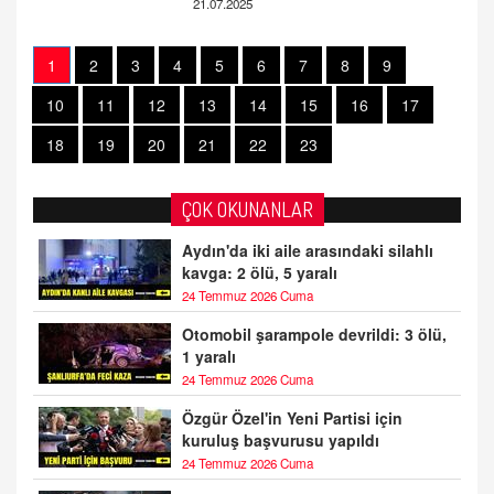
21.07.2025
1
2
3
4
5
6
7
8
9
10
11
12
13
14
15
16
17
18
19
20
21
22
23
ÇOK OKUNANLAR
Aydın'da iki aile arasındaki silahlı
kavga: 2 ölü, 5 yaralı
24 Temmuz 2026 Cuma
Otomobil şarampole devrildi: 3 ölü,
1 yaralı
24 Temmuz 2026 Cuma
Özgür Özel'in Yeni Partisi için
kuruluş başvurusu yapıldı
24 Temmuz 2026 Cuma