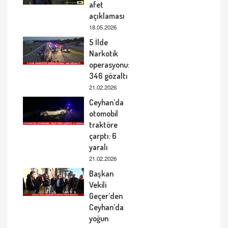
afet
açıklaması
18.05.2026
5 İlde
Narkotik
operasyonu:
346 gözaltı
21.02.2026
Ceyhan’da
otomobil
traktöre
çarptı: 6
yaralı
21.02.2026
Başkan
Vekili
Geçer’den
Ceyhan’da
yoğun