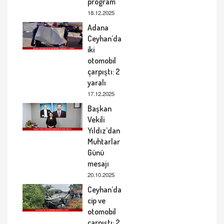
program
18.12.2025
Adana
Ceyhan’da
iki
otomobil
çarpıştı: 2
yaralı
17.12.2025
Başkan
Vekili
Yıldız’dan
Muhtarlar
Günü
mesajı
20.10.2025
Ceyhan’da
cip ve
otomobil
çarpıştı: 2