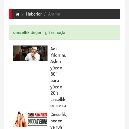
Haberler
Arama
cinsellik
değeri ilgili sonuçlar
Adil
Yıldırım:
Aşkın
yüzde
80'i
para
yüzde
20'si
cinsellik
09.07.2024
Cinsellik,
beden
ve ruh