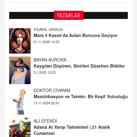
PEARL SİRİUS
YAZARLAR
Mars 4 Kasım’da Aslan Burcuna Geçiyor
01.11.2025 14:25
BAYAN AURORA
Kaygıları Düşüren, Sinirleri Düzelten Bitkiler
5.1.2025 12:23
DOKTOR CİVANIM
Mastürbasyon ve Tatmin: Bir Keşif Yolculuğu
13.11.2024 22:51
ALİ EFENDİ
Adana At Yarışı Tahminleri | 21 Aralık
Cumartesi
20.12.2024 12:46
TUTKUNUN PERİSİ