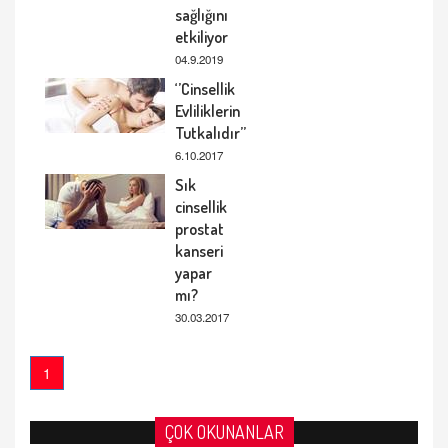
sağlığını
etkiliyor
04.9.2019
‘’Cinsellik
Evliliklerin
Tutkalıdır’’
6.10.2017
Sık
cinsellik
prostat
kanseri
yapar
mı?
30.03.2017
1
ÇOK OKUNANLAR