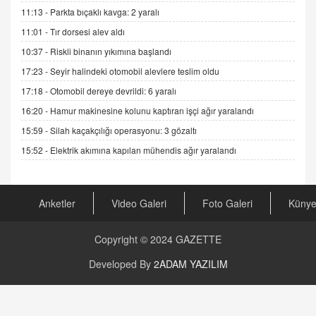
11:13 -
Parkta bıçaklı kavga: 2 yaralı
11:01 -
Tır dorsesi alev aldı
ADEM AKÖL
Esed Destekçilerinin Yüzüne Vurulan Şamar:
10:37 -
Riskli binanın yıkımına başlandı
Sednaya
17:23 -
Seyir halindeki otomobil alevlere teslim oldu
11.12.2024 12:30
17:18 -
Otomobil dereye devrildi: 6 yaralı
DR. EKREM ASLAN
16:20 -
Hamur makinesine kolunu kaptıran işçi ağır yaralandı
Gerçek Ne, Algı Ne? "Beraber Yürüyoruz"
15:59 -
Silah kaçakçılığı operasyonu: 3 gözaltı
Cümlesinin Peşinden
19.07.2025 12:45
15:52 -
Elektrik akımına kapılan mühendis ağır yaralandı
GÖNÜL MENEKŞE
Şifacının Yolu
Anketler
Video Galeri
Foto Galeri
Küny
04.11.2025 12:56
Copyright © 2024
GAZETTE
AV. RÜMEYSA ÖZKALE
Kira Uyuşmazlıklarında Dava Açmadan Önce
Developed By
2ADAM YAZILIM
Arabulucuya Başvuru Şartı
23.09.2023 16:30
CAN UĞURATEŞ