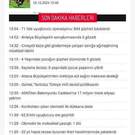
Sağlıklı Bir Cinsel Yaşam ile İlgili Bilinmesi
Gerekenler
SON DAKİKA HABERLERİ
08.11.2024 13:16
FARUK ÖNALAN
15:04 -
71 ilde uyuşturucu operasyonu: 844 şüpheli tutuklandı
Tezkere Onaylanmasaydı…
14:52 -
Antalya Büyükşehir soruşturmasında 2 gözaltı
2 Kasım 2021 Salı 00:11
14:32 -
Cinayeti kaza gibi göstermeye çalışan sanığa ağırlaştırılmış
müebbet istemi
AV. DOĞAN CAN DOĞAN
14:10 -
4 Yaşındaki çocuğun şüpheli ölümünde 5 gözaltı
Kişisel verilerin korunması ve dijital hukukun
13:39 -
İlaçlama faciası: 9 yaşındaki çocuk yaşamını yitirdi
gelişimi
13:20 -
Adana Büyükşehir'den üreticiye süt sağım makinesi desteği
15.09.2025 16:17
13:05 -
Gürlek: Terörsüz Türkiye milli devlet politikasıdır
SEHER EREK
12:35 -
ASKİ'den Bakımyurdu Caddesi'ne 17 milyon liralık altyapı
Kış Ayları Geldi, Hangi Önlemler Alınmalı?
yatırımı
9.12.2025 10:11
12:26 -
Kontrolden çıkan otomobil iki dükkana daldı
11:39 -
62,9 kilo uyuşturucu ele geçirildi
İNCİ GÜL AKÖL
11:29 -
Otomobil ile motosiklet çarpıştı: 1 ölü
Trump Keşke Adana'yı da Ziyaret Etse...
11:20 -
22 yıl hapis cezası bulunan firari havalimanında yakalandı
06.07.2026 13:00