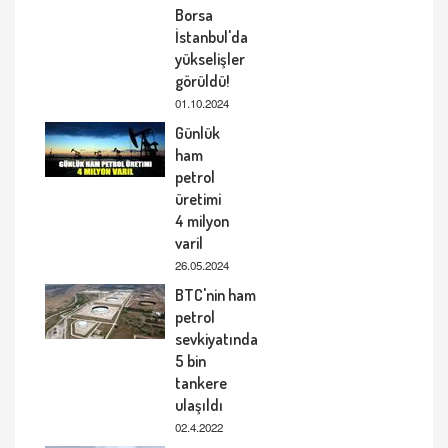
Borsa
İstanbul'da
yükselişler
görüldü!
01.10.2024
Günlük
ham
petrol
üretimi
4 milyon
varil
26.05.2024
BTC'nin ham
petrol
sevkiyatında
5 bin
tankere
ulaşıldı
02.4.2022