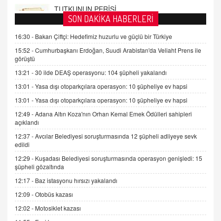
FARUK ÖNALAN
SON DAKİKA HABERLERİ
Tezkere Onaylanmasaydı…
16:30 -
Bakan Çiftçi: Hedefimiz huzurlu ve güçlü bir Türkiye
2 Kasım 2021 Salı 00:11
15:52 -
Cumhurbaşkanı Erdoğan, Suudi Arabistan'da Veliaht Prens ile
görüştü
AV. DOĞAN CAN DOĞAN
13:21 -
30 ilde DEAŞ operasyonu: 104 şüpheli yakalandı
Kişisel verilerin korunması ve dijital hukukun
gelişimi
13:01 -
Yasa dışı otoparkçılara operasyon: 10 şüpheliye ev hapsi
15.09.2025 16:17
13:01 -
Yasa dışı otoparkçılara operasyon: 10 şüpheliye ev hapsi
12:49 -
Adana Altın Koza'nın Orhan Kemal Emek Ödülleri sahipleri
SEHER EREK
açıklandı
Kış Ayları Geldi, Hangi Önlemler Alınmalı?
9.12.2025 10:11
12:37 -
Avcılar Belediyesi soruşturmasında 12 şüpheli adliyeye sevk
edildi
12:29 -
Kuşadası Belediyesi soruşturmasında operasyon genişledi: 15
İNCİ GÜL AKÖL
şüpheli gözaltında
Trump Keşke Adana'yı da Ziyaret Etse...
12:17 -
Baz istasyonu hırsızı yakalandı
06.07.2026 13:00
12:09 -
Otobüs kazası
12:02 -
Motosiklet kazası
ADEM AKÖL