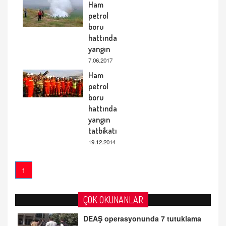
Ham
petrol
boru
hattında
yangın
7.06.2017
Ham
petrol
boru
hattında
yangın
tatbikatı
19.12.2014
1
ÇOK OKUNANLAR
DEAŞ operasyonunda 7 tutuklama