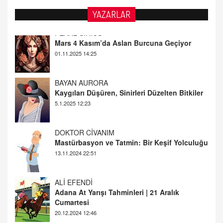
YAZARLAR
BAYAN AURORA
Kaygıları Düşüren, Sinirleri Düzelten Bitkiler
5.1.2025 12:23
DOKTOR CİVANIM
Mastürbasyon ve Tatmin: Bir Keşif Yolculuğu
13.11.2024 22:51
ALİ EFENDİ
Adana At Yarışı Tahminleri | 21 Aralık
Cumartesi
20.12.2024 12:46
TUTKUNUN PERİSİ
Sağlıklı Bir Cinsel Yaşam ile İlgili Bilinmesi
Gerekenler
08.11.2024 13:16