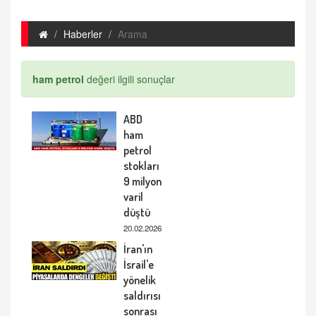
Haberler
Arama
ham petrol
değeri ilgili sonuçlar
ABD
ham
petrol
stokları
9 milyon
varil
düştü
20.02.2026
İran'ın
İsrail'e
yönelik
saldırısı
sonrası