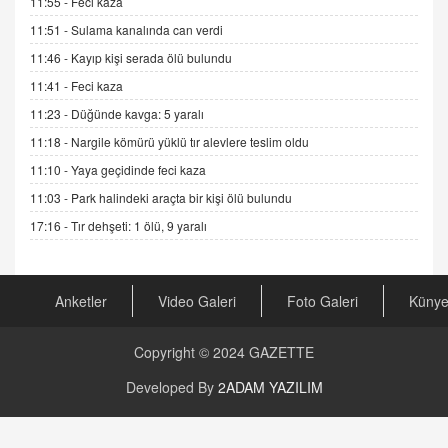
11:55 -
Feci kaza
Esed Destekçilerinin Yüzüne Vurulan Şamar:
Sednaya
11:51 -
Sulama kanalında can verdi
11.12.2024 12:30
11:46 -
Kayıp kişi serada ölü bulundu
DR. EKREM ASLAN
11:41 -
Feci kaza
Gerçek Ne, Algı Ne? "Beraber Yürüyoruz"
11:23 -
Düğünde kavga: 5 yaralı
Cümlesinin Peşinden
11:18 -
Nargile kömürü yüklü tır alevlere teslim oldu
19.07.2025 12:45
11:10 -
Yaya geçidinde feci kaza
GÖNÜL MENEKŞE
11:03 -
Park halindeki araçta bir kişi ölü bulundu
Şifacının Yolu
17:16 -
Tır dehşeti: 1 ölü, 9 yaralı
04.11.2025 12:56
AV. RÜMEYSA ÖZKALE
Anketler
Video Galeri
Foto Galeri
Küny
Kira Uyuşmazlıklarında Dava Açmadan Önce
Arabulucuya Başvuru Şartı
23.09.2023 16:30
Copyright © 2024
GAZETTE
CAN UĞURATEŞ
Developed By
2ADAM YAZILIM
Değişen yapısıyla Suriye
16.12.2024 14:16