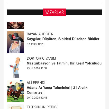
YAZARLAR
BAYAN AURORA
Kaygıları Düşüren, Sinirleri Düzelten Bitkiler
5.1.2025 12:23
DOKTOR CİVANIM
Mastürbasyon ve Tatmin: Bir Keşif Yolculuğu
13.11.2024 22:51
ALİ EFENDİ
Adana At Yarışı Tahminleri | 21 Aralık
Cumartesi
20.12.2024 12:46
TUTKUNUN PERİSİ
Sağlıklı Bir Cinsel Yaşam ile İlgili Bilinmesi
Gerekenler