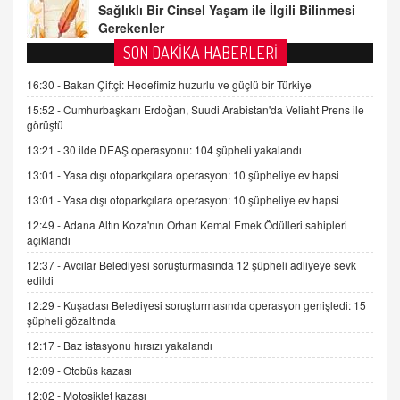
08.11.2024 13:16
FARUK ÖNALAN
SON DAKİKA HABERLERİ
Tezkere Onaylanmasaydı…
16:30 -
Bakan Çiftçi: Hedefimiz huzurlu ve güçlü bir Türkiye
2 Kasım 2021 Salı 00:11
15:52 -
Cumhurbaşkanı Erdoğan, Suudi Arabistan'da Veliaht Prens ile
görüştü
AV. DOĞAN CAN DOĞAN
13:21 -
30 ilde DEAŞ operasyonu: 104 şüpheli yakalandı
Kişisel verilerin korunması ve dijital hukukun
gelişimi
13:01 -
Yasa dışı otoparkçılara operasyon: 10 şüpheliye ev hapsi
15.09.2025 16:17
13:01 -
Yasa dışı otoparkçılara operasyon: 10 şüpheliye ev hapsi
12:49 -
Adana Altın Koza'nın Orhan Kemal Emek Ödülleri sahipleri
SEHER EREK
açıklandı
Kış Ayları Geldi, Hangi Önlemler Alınmalı?
9.12.2025 10:11
12:37 -
Avcılar Belediyesi soruşturmasında 12 şüpheli adliyeye sevk
edildi
12:29 -
Kuşadası Belediyesi soruşturmasında operasyon genişledi: 15
İNCİ GÜL AKÖL
şüpheli gözaltında
Trump Keşke Adana'yı da Ziyaret Etse...
12:17 -
Baz istasyonu hırsızı yakalandı
06.07.2026 13:00
12:09 -
Otobüs kazası
12:02 -
Motosiklet kazası