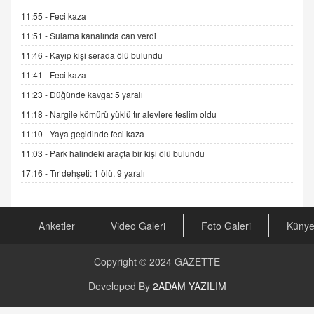
ADEM AKÖL
11:55 -
Feci kaza
Esed Destekçilerinin Yüzüne Vurulan Şamar:
Sednaya
11:51 -
Sulama kanalında can verdi
11.12.2024 12:30
11:46 -
Kayıp kişi serada ölü bulundu
DR. EKREM ASLAN
11:41 -
Feci kaza
Gerçek Ne, Algı Ne? "Beraber Yürüyoruz"
11:23 -
Düğünde kavga: 5 yaralı
Cümlesinin Peşinden
11:18 -
Nargile kömürü yüklü tır alevlere teslim oldu
19.07.2025 12:45
11:10 -
Yaya geçidinde feci kaza
GÖNÜL MENEKŞE
11:03 -
Park halindeki araçta bir kişi ölü bulundu
Şifacının Yolu
17:16 -
Tır dehşeti: 1 ölü, 9 yaralı
04.11.2025 12:56
AV. RÜMEYSA ÖZKALE
Anketler
Video Galeri
Foto Galeri
Küny
Kira Uyuşmazlıklarında Dava Açmadan Önce
Arabulucuya Başvuru Şartı
23.09.2023 16:30
Copyright © 2024
GAZETTE
CAN UĞURATEŞ
Developed By
2ADAM YAZILIM
Değişen yapısıyla Suriye
16.12.2024 14:16