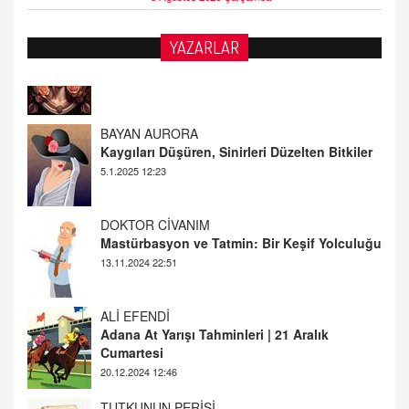
YAZARLAR
BAYAN AURORA
Kaygıları Düşüren, Sinirleri Düzelten Bitkiler
5.1.2025 12:23
DOKTOR CİVANIM
Mastürbasyon ve Tatmin: Bir Keşif Yolculuğu
13.11.2024 22:51
ALİ EFENDİ
Adana At Yarışı Tahminleri | 21 Aralık
Cumartesi
20.12.2024 12:46
TUTKUNUN PERİSİ
Sağlıklı Bir Cinsel Yaşam ile İlgili Bilinmesi
Gerekenler