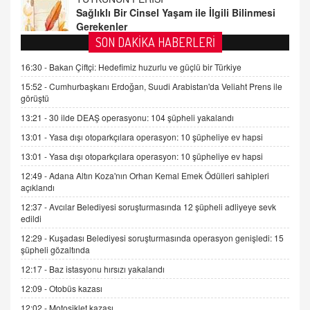
08.11.2024 13:16
FARUK ÖNALAN
SON DAKİKA HABERLERİ
Tezkere Onaylanmasaydı…
16:30 -
Bakan Çiftçi: Hedefimiz huzurlu ve güçlü bir Türkiye
2 Kasım 2021 Salı 00:11
15:52 -
Cumhurbaşkanı Erdoğan, Suudi Arabistan'da Veliaht Prens ile
görüştü
AV. DOĞAN CAN DOĞAN
13:21 -
30 ilde DEAŞ operasyonu: 104 şüpheli yakalandı
Kişisel verilerin korunması ve dijital hukukun
gelişimi
13:01 -
Yasa dışı otoparkçılara operasyon: 10 şüpheliye ev hapsi
15.09.2025 16:17
13:01 -
Yasa dışı otoparkçılara operasyon: 10 şüpheliye ev hapsi
12:49 -
Adana Altın Koza'nın Orhan Kemal Emek Ödülleri sahipleri
SEHER EREK
açıklandı
Kış Ayları Geldi, Hangi Önlemler Alınmalı?
9.12.2025 10:11
12:37 -
Avcılar Belediyesi soruşturmasında 12 şüpheli adliyeye sevk
edildi
12:29 -
Kuşadası Belediyesi soruşturmasında operasyon genişledi: 15
İNCİ GÜL AKÖL
şüpheli gözaltında
Trump Keşke Adana'yı da Ziyaret Etse...
12:17 -
Baz istasyonu hırsızı yakalandı
06.07.2026 13:00
12:09 -
Otobüs kazası
12:02 -
Motosiklet kazası