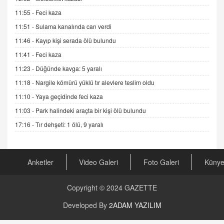
ADEM AKÖL
11:55 -
Feci kaza
Esed Destekçilerinin Yüzüne Vurulan Şamar:
Sednaya
11:51 -
Sulama kanalında can verdi
11.12.2024 12:30
11:46 -
Kayıp kişi serada ölü bulundu
DR. EKREM ASLAN
11:41 -
Feci kaza
Gerçek Ne, Algı Ne? "Beraber Yürüyoruz"
11:23 -
Düğünde kavga: 5 yaralı
Cümlesinin Peşinden
11:18 -
Nargile kömürü yüklü tır alevlere teslim oldu
19.07.2025 12:45
11:10 -
Yaya geçidinde feci kaza
GÖNÜL MENEKŞE
11:03 -
Park halindeki araçta bir kişi ölü bulundu
Şifacının Yolu
17:16 -
Tır dehşeti: 1 ölü, 9 yaralı
04.11.2025 12:56
AV. RÜMEYSA ÖZKALE
Anketler
Video Galeri
Foto Galeri
Küny
Kira Uyuşmazlıklarında Dava Açmadan Önce
Arabulucuya Başvuru Şartı
23.09.2023 16:30
Copyright © 2024
GAZETTE
CAN UĞURATEŞ
Developed By
2ADAM YAZILIM
Değişen yapısıyla Suriye