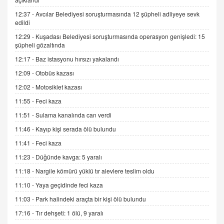
12:37 -
Avcılar Belediyesi soruşturmasında 12 şüpheli adliyeye sevk
İNCİ GÜL AKÖL
edildi
Trump Keşke Adana'yı da Ziyaret Etse...
12:29 -
Kuşadası Belediyesi soruşturmasında operasyon genişledi: 15
06.07.2026 13:00
şüpheli gözaltında
12:17 -
Baz istasyonu hırsızı yakalandı
ADEM AKÖL
12:09 -
Otobüs kazası
Esed Destekçilerinin Yüzüne Vurulan Şamar:
Sednaya
12:02 -
Motosiklet kazası
11.12.2024 12:30
11:55 -
Feci kaza
11:51 -
Sulama kanalında can verdi
DR. EKREM ASLAN
Gerçek Ne, Algı Ne? "Beraber Yürüyoruz"
11:46 -
Kayıp kişi serada ölü bulundu
Cümlesinin Peşinden
11:41 -
Feci kaza
19.07.2025 12:45
11:23 -
Düğünde kavga: 5 yaralı
GÖNÜL MENEKŞE
11:18 -
Nargile kömürü yüklü tır alevlere teslim oldu
Şifacının Yolu
11:10 -
Yaya geçidinde feci kaza
04.11.2025 12:56
11:03 -
Park halindeki araçta bir kişi ölü bulundu
17:16 -
Tır dehşeti: 1 ölü, 9 yaralı
AV. RÜMEYSA ÖZKALE