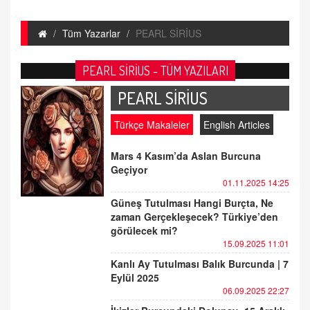
Tüm Yazarlar
PEARL SİRİUS
PEARL SİRİUS - TÜM YAZILARI
PEARL SİRİUS
Türkçe Makaleler
English Articles
Mars 4 Kasım’da Aslan Burcuna
Geçiyor
01.11.2025 14:25
Güneş Tutulması Hangi Burçta, Ne
zaman Gerçekleşecek? Türkiye’den
görülecek mi?
15.09.2025 11:01
Kanlı Ay Tutulması Balık Burcunda | 7
Eylül 2025
06.09.2025 22:27