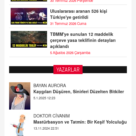
30 Temmuz 2026 Perşembe
Uluslararası aranan 526 kişi
Türkiye'ye getirildi
31 Temmuz 2026 Cuma
TBMM'ye sunulan 12 maddelik
çerçeve yasa teklifinin detayları
açıklandı
5 Ağustos 2026 Çarşamba
YAZARLAR
BAYAN AURORA
Kaygıları Düşüren, Sinirleri Düzelten Bitkiler
5.1.2025 12:23
DOKTOR CİVANIM
Mastürbasyon ve Tatmin: Bir Keşif Yolculuğu
13.11.2024 22:51
ALİ EFENDİ