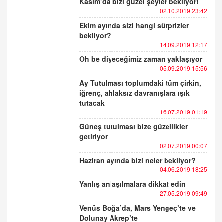
Kasım’da bizi güzel şeyler bekliyor!
02.10.2019 23:42
Ekim ayında sizi hangi sürprizler
bekliyor?
14.09.2019 12:17
Oh be diyeceğimiz zaman yaklaşıyor
05.09.2019 15:56
Ay Tutulması toplumdaki tüm çirkin,
iğrenç, ahlaksız davranışlara ışık
tutacak
16.07.2019 01:19
Güneş tutulması bize güzellikler
getiriyor
02.07.2019 00:07
Haziran ayında bizi neler bekliyor?
04.06.2019 18:25
Yanlış anlaşılmalara dikkat edin
27.05.2019 09:49
Venüs Boğa’da, Mars Yengeç’te ve
Dolunay Akrep’te