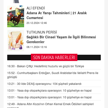
Adana At Yarışı Tahminleri | 21 Aralık
Cumartesi
20.12.2024 12:46
TUTKUNUN PERİSİ
Sağlıklı Bir Cinsel Yaşam ile İlgili Bilinmesi
Gerekenler
08.11.2024 13:16
FARUK ÖNALAN
Tezkere Onaylanmasaydı…
2 Kasım 2021 Salı 00:11
SON DAKİKA HABERLERİ
16:30 -
Bakan Çiftçi: Hedefimiz huzurlu ve güçlü bir Türkiye
AV. DOĞAN CAN DOĞAN
Kişisel verilerin korunması ve dijital hukukun
15:52 -
Cumhurbaşkanı Erdoğan, Suudi Arabistan'da Veliaht Prens ile
görüştü
gelişimi
15.09.2025 16:17
13:21 -
30 ilde DEAŞ operasyonu: 104 şüpheli yakalandı
13:01 -
Yasa dışı otoparkçılara operasyon: 10 şüpheliye ev hapsi
SEHER EREK
Kış Ayları Geldi, Hangi Önlemler Alınmalı?
13:01 -
Yasa dışı otoparkçılara operasyon: 10 şüpheliye ev hapsi
9.12.2025 10:11
12:49 -
Adana Altın Koza'nın Orhan Kemal Emek Ödülleri sahipleri
açıklandı