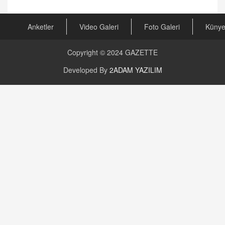
Kira Uyuşmazlıklarında Dava Açmadan Önce
Arabulucuya Başvuru Şartı
23.09.2023 16:30
Anketler
Video Galeri
Foto Galeri
Küny
CAN UĞURATEŞ
Copyright © 2024
GAZETTE
Değişen yapısıyla Suriye
16.12.2024 14:16
Developed By
2ADAM YAZILIM
GÜNLÜK BURÇ YORUMU
Günlük Burç Yorumu | 22 Kasım 2024: Koç,
Boğa, İkizler ve Daha Fazlası!
20.11.2024 17:44
PEARL SİRİUS
Mars 4 Kasım’da Aslan Burcuna Geçiyor
01.11.2025 14:25