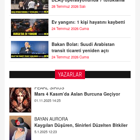
28 Temmuz 2026 Salı
Ev yangını: 1 kişi hayatını kaybetti
24 Temmuz 2026 Cuma
Bakan Bolat: Suudi Arabistan
transit ticareti yeniden açtı
24 Temmuz 2026 Cuma
PEARL SİRİUS
YAZARLAR
Mars 4 Kasım’da Aslan Burcuna Geçiyor
01.11.2025 14:25
BAYAN AURORA
Kaygıları Düşüren, Sinirleri Düzelten Bitkiler
5.1.2025 12:23
DOKTOR CİVANIM
Mastürbasyon ve Tatmin: Bir Keşif Yolculuğu