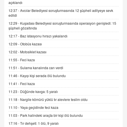
açıklandı
SEHER EREK
12:37 -
Avcılar Belediyesi soruşturmasında 12 şüpheli adliyeye sevk
Kış Ayları Geldi, Hangi Önlemler Alınmalı?
edildi
9.12.2025 10:11
12:29 -
Kuşadası Belediyesi soruşturmasında operasyon genişledi: 15
şüpheli gözaltında
12:17 -
Baz istasyonu hırsızı yakalandı
İNCİ GÜL AKÖL
Trump Keşke Adana'yı da Ziyaret Etse...
12:09 -
Otobüs kazası
06.07.2026 13:00
12:02 -
Motosiklet kazası
11:55 -
Feci kaza
ADEM AKÖL
11:51 -
Sulama kanalında can verdi
Esed Destekçilerinin Yüzüne Vurulan Şamar:
11:46 -
Kayıp kişi serada ölü bulundu
Sednaya
11.12.2024 12:30
11:41 -
Feci kaza
11:23 -
Düğünde kavga: 5 yaralı
DR. EKREM ASLAN
Gerçek Ne, Algı Ne? "Beraber Yürüyoruz"
11:18 -
Nargile kömürü yüklü tır alevlere teslim oldu
Cümlesinin Peşinden
11:10 -
Yaya geçidinde feci kaza
19.07.2025 12:45
11:03 -
Park halindeki araçta bir kişi ölü bulundu
GÖNÜL MENEKŞE
17:16 -
Tır dehşeti: 1 ölü, 9 yaralı