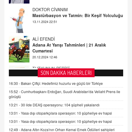
13.11.2024 22:51
ALİ EFENDİ
Adana At Yarışı Tahminleri | 21 Aralık
Cumartesi
20.12.2024 12:46
TUTKUNUN PERİSİ
Sağlıklı Bir Cinsel Yaşam ile İlgili Bilinmesi
Gerekenler
08.11.2024 13:16
SON DAKİKA HABERLERİ
FARUK ÖNALAN
16:30 -
Bakan Çiftçi: Hedefimiz huzurlu ve güçlü bir Türkiye
Tezkere Onaylanmasaydı…
15:52 -
Cumhurbaşkanı Erdoğan, Suudi Arabistan'da Veliaht Prens ile
2 Kasım 2021 Salı 00:11
görüştü
13:21 -
30 ilde DEAŞ operasyonu: 104 şüpheli yakalandı
AV. DOĞAN CAN DOĞAN
13:01 -
Yasa dışı otoparkçılara operasyon: 10 şüpheliye ev hapsi
Kişisel verilerin korunması ve dijital hukukun
13:01 -
Yasa dışı otoparkçılara operasyon: 10 şüpheliye ev hapsi
gelişimi
12:49 -
Adana Altın Koza'nın Orhan Kemal Emek Ödülleri sahipleri
15.09.2025 16:17