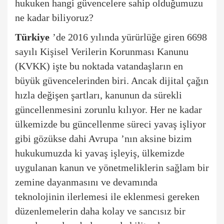
hukuken hangi güvencelere sahip olduğumuzu
ne kadar biliyoruz?
Türkiye
’
de 2016 y
ılında yürürlüğe giren 6698
sayılı Kişisel Verilerin Korunması Kanunu
(KVKK) işte bu noktada vatandaşları
n en
b
üyük güvencelerinden biri. Ancak dijital çağın
hızla değişen şartları, kanunun da sürekli
güncellenmesini zorunlu kılıyor. Her ne kadar
ülkemizde bu güncellenme süreci yavaş işliyor
gibi g
ö
zükse dahi Avrupa
’
nın aksine bizim
hukukumuzda ki yavaş işleyiş, ülkemizde
uygulanan kanun ve y
ö
netmeliklerin sağlam bir
zemine dayanmasını ve devamında
teknolojinin ilerlemesi ile eklenmesi gereken
düzenlemelerin daha kolay ve sancısız bir