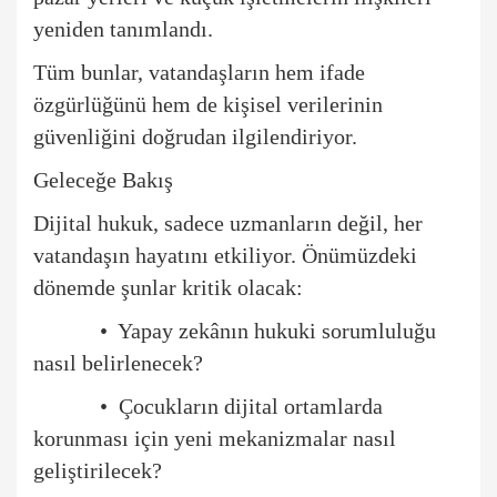
yeniden tanımlandı.
Tüm bunlar, vatandaşların hem ifade
ö
zgürlüğünü hem de kişisel verilerinin
güvenliğ
ini do
ğrudan ilgilendiriyor.
Geleceğe Bakış
Dijital hukuk, sadece uzmanları
n de
ğil, her
vatandaşın hayatını etkiliyor. Önümüzdeki
d
ö
nemde şunlar kritik olacak:
•
Yapay zekânın hukuki sorumluluğu
nasıl belirlenecek?
• Ç
ocukların dijital ortamlarda
korunması için yeni mekanizmalar nasıl
geliştirilecek?