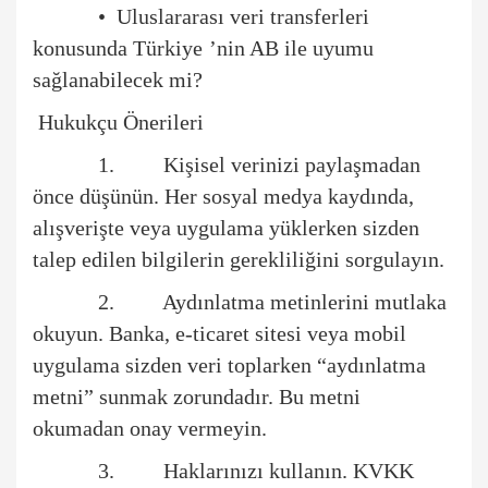
•
Uluslararası veri transferleri
konusunda Türkiye
’
nin AB ile uyumu
sağlanabilecek mi?
Hukukçu Önerileri
1. Ki
şisel verinizi paylaşmadan
ö
nce d
üşünün. Her sosyal medya kaydında,
alışverişte veya uygulama yüklerken sizden
talep edilen bilgilerin gerekliliğini sorgulayın.
2. Ayd
ınlatma metinlerini mutlaka
okuyun. Banka, e-ticaret sitesi veya mobil
uygulama sizden veri toplarken
“
aydınlatma
metni” sunmak zorundadır. Bu metni
okumadan onay vermeyin.
3. Haklar
ınızı kullanın. KVKK