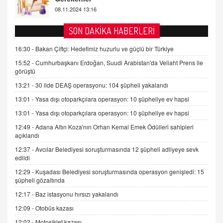
FARUK ÖNALAN
Tezkere Onaylanmasaydı…
SON DAKİKA HABERLERİ
2 Kasım 2021 Salı 00:11
16:30 -
Bakan Çiftçi: Hedefimiz huzurlu ve güçlü bir Türkiye
AV. DOĞAN CAN DOĞAN
15:52 -
Cumhurbaşkanı Erdoğan, Suudi Arabistan'da Veliaht Prens ile
görüştü
Kişisel verilerin korunması ve dijital hukukun
gelişimi
13:21 -
30 ilde DEAŞ operasyonu: 104 şüpheli yakalandı
15.09.2025 16:17
13:01 -
Yasa dışı otoparkçılara operasyon: 10 şüpheliye ev hapsi
SEHER EREK
13:01 -
Yasa dışı otoparkçılara operasyon: 10 şüpheliye ev hapsi
Kış Ayları Geldi, Hangi Önlemler Alınmalı?
12:49 -
Adana Altın Koza'nın Orhan Kemal Emek Ödülleri sahipleri
9.12.2025 10:11
açıklandı
12:37 -
Avcılar Belediyesi soruşturmasında 12 şüpheli adliyeye sevk
edildi
İNCİ GÜL AKÖL
12:29 -
Kuşadası Belediyesi soruşturmasında operasyon genişledi: 15
Trump Keşke Adana'yı da Ziyaret Etse...
şüpheli gözaltında
06.07.2026 13:00
12:17 -
Baz istasyonu hırsızı yakalandı
12:09 -
Otobüs kazası
ADEM AKÖL
Esed Destekçilerinin Yüzüne Vurulan Şamar:
12:02 -
Motosiklet kazası