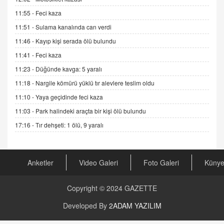
Sednaya
11:55 -
Feci kaza
11.12.2024 12:30
11:51 -
Sulama kanalında can verdi
DR. EKREM ASLAN
11:46 -
Kayıp kişi serada ölü bulundu
Gerçek Ne, Algı Ne? "Beraber Yürüyoruz"
11:41 -
Feci kaza
Cümlesinin Peşinden
11:23 -
Düğünde kavga: 5 yaralı
19.07.2025 12:45
11:18 -
Nargile kömürü yüklü tır alevlere teslim oldu
GÖNÜL MENEKŞE
11:10 -
Yaya geçidinde feci kaza
Şifacının Yolu
04.11.2025 12:56
11:03 -
Park halindeki araçta bir kişi ölü bulundu
17:16 -
Tır dehşeti: 1 ölü, 9 yaralı
AV. RÜMEYSA ÖZKALE
Kira Uyuşmazlıklarında Dava Açmadan Önce
Arabulucuya Başvuru Şartı
Anketler
Video Galeri
Foto Galeri
Küny
23.09.2023 16:30
Copyright © 2024
GAZETTE
CAN UĞURATEŞ
Değişen yapısıyla Suriye
Developed By
2ADAM YAZILIM
16.12.2024 14:16