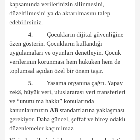
kapsamında verilerinizin silinmesini,
düzeltilmesini ya da aktarılmasını talep
edebilirsiniz.
4.
Çocukların dijital güvenliğ
ine
ö
zen g
ö
sterin. Çocukların kullandığı
uygulamaları ve oyunları denetleyin. Çocuk
verilerinin korunması hem hukuken hem de
toplumsal açıdan
ö
zel bir
ö
nem taşır.
5. Yasama organ
ına çağrı. Yapay
zekâ, büyük veri, uluslararası veri transferleri
ve
“
unutulma hakkı” konularında
kanunlarımızın
AB
standartlarına yaklaş
mas
ı
gerekiyor. Daha gü
ncel,
şeffaf ve birey odaklı
düzenlemeler kaçınılmaz.