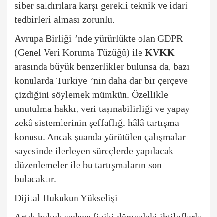
siber saldırılara karşı gerekli teknik ve idari
tedbirleri alması zorunlu.
Avrupa Birliği
’
nde yürürlükte olan GDPR
(Genel Veri Koruma Tüzüğü) ile
KVKK
arasında büyük benzerlikler bulunsa da, bazı
konularda Türkiye
’
nin daha dar bir çerç
eve
çizdiğini s
ö
ylemek mümkün. Özellikle
unutulma hakkı, veri taşınabilirliği ve yapay
zekâ sistemlerinin şeffaflığı hâlâ
tart
ışma
konusu. Ancak şuanda yürütü
len
çalışmalar
sayesinde ilerleyen süreçlerde yapılacak
düzenlemeler ile bu tartışmaların son
bulacaktır.
Dijital Hukukun Yükselişi
Art
ık hukuk sadece fiziki dünyadaki ihtilaflarla