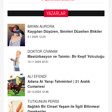
YAZARLAR
BAYAN AURORA
Kaygıları Düşüren, Sinirleri Düzelten Bitkiler
5.1.2025 12:23
DOKTOR CİVANIM
Mastürbasyon ve Tatmin: Bir Keşif Yolculuğu
13.11.2024 22:51
ALİ EFENDİ
Adana At Yarışı Tahminleri | 21 Aralık
Cumartesi
20.12.2024 12:46
TUTKUNUN PERİSİ
Sağlıklı Bir Cinsel Yaşam ile İlgili Bilinmesi
Gerekenler
08.11.2024 13:16