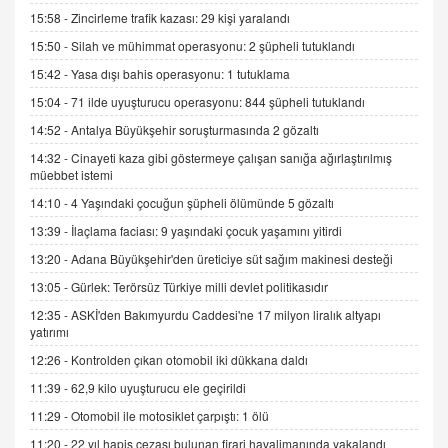
gelişimi
15:58 -
Zincirleme trafik kazası: 29 kişi yaralandı
15.09.2025 16:17
15:50 -
Silah ve mühimmat operasyonu: 2 şüpheli tutuklandı
15:42 -
Yasa dışı bahis operasyonu: 1 tutuklama
SEHER EREK
Kış Ayları Geldi, Hangi Önlemler Alınmalı?
15:04 -
71 ilde uyuşturucu operasyonu: 844 şüpheli tutuklandı
9.12.2025 10:11
14:52 -
Antalya Büyükşehir soruşturmasında 2 gözaltı
14:32 -
Cinayeti kaza gibi göstermeye çalışan sanığa ağırlaştırılmış
müebbet istemi
İNCİ GÜL AKÖL
Trump Keşke Adana'yı da Ziyaret Etse...
14:10 -
4 Yaşındaki çocuğun şüpheli ölümünde 5 gözaltı
06.07.2026 13:00
13:39 -
İlaçlama faciası: 9 yaşındaki çocuk yaşamını yitirdi
13:20 -
Adana Büyükşehir'den üreticiye süt sağım makinesi desteği
ADEM AKÖL
13:05 -
Gürlek: Terörsüz Türkiye milli devlet politikasıdır
Esed Destekçilerinin Yüzüne Vurulan Şamar:
12:35 -
ASKİ'den Bakımyurdu Caddesi'ne 17 milyon liralık altyapı
Sednaya
yatırımı
11.12.2024 12:30
12:26 -
Kontrolden çıkan otomobil iki dükkana daldı
DR. EKREM ASLAN
11:39 -
62,9 kilo uyuşturucu ele geçirildi
Gerçek Ne, Algı Ne? "Beraber Yürüyoruz"
Cümlesinin Peşinden
11:29 -
Otomobil ile motosiklet çarpıştı: 1 ölü
19.07.2025 12:45
11:20 -
22 yıl hapis cezası bulunan firari havalimanında yakalandı