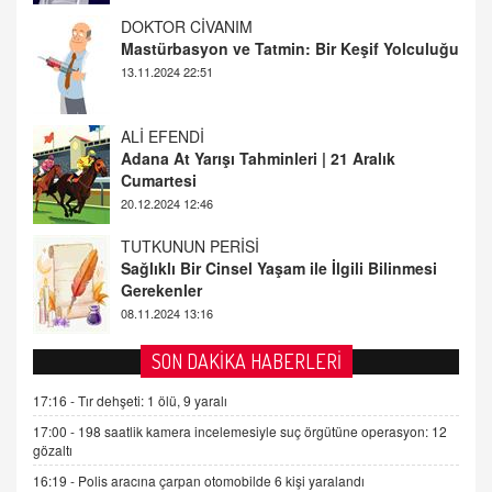
DOKTOR CİVANIM
Mastürbasyon ve Tatmin: Bir Keşif Yolculuğu
13.11.2024 22:51
ALİ EFENDİ
Adana At Yarışı Tahminleri | 21 Aralık
Cumartesi
20.12.2024 12:46
TUTKUNUN PERİSİ
Sağlıklı Bir Cinsel Yaşam ile İlgili Bilinmesi
Gerekenler
08.11.2024 13:16
FARUK ÖNALAN
SON DAKİKA HABERLERİ
Tezkere Onaylanmasaydı…
17:16 -
Tır dehşeti: 1 ölü, 9 yaralı
2 Kasım 2021 Salı 00:11
17:00 -
198 saatlik kamera incelemesiyle suç örgütüne operasyon: 12
gözaltı
AV. DOĞAN CAN DOĞAN
16:19 -
Polis aracına çarpan otomobilde 6 kişi yaralandı
Kişisel verilerin korunması ve dijital hukukun