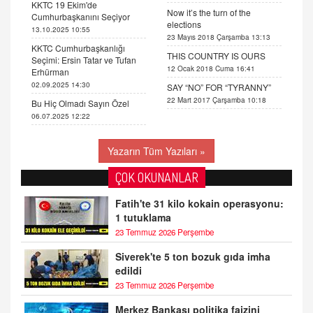
KKTC 19 Ekim'de
Now it’s the turn of the
Cumhurbaşkanını Seçiyor
elections
13.10.2025 10:55
23 Mayıs 2018 Çarşamba 13:13
KKTC Cumhurbaşkanlığı
THIS COUNTRY IS OURS
Seçimi: Ersin Tatar ve Tufan
12 Ocak 2018 Cuma 16:41
Erhürman
02.09.2025 14:30
SAY “NO” FOR “TYRANNY”
22 Mart 2017 Çarşamba 10:18
Bu Hiç Olmadı Sayın Özel
06.07.2025 12:22
Yazarın Tüm Yazıları »
ÇOK OKUNANLAR
Fatih'te 31 kilo kokain operasyonu:
1 tutuklama
23 Temmuz 2026 Perşembe
Siverek'te 5 ton bozuk gıda imha
edildi
23 Temmuz 2026 Perşembe
Merkez Bankası politika faizini