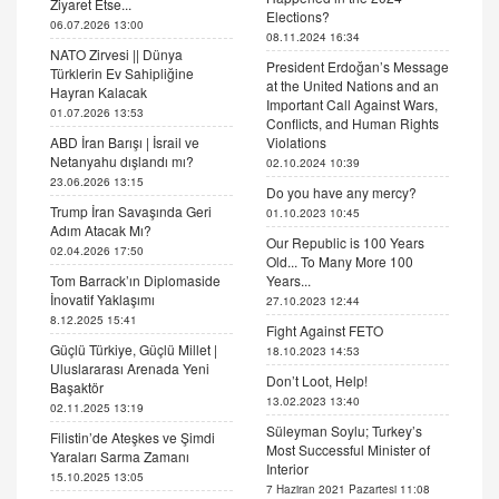
Ziyaret Etse...
Elections?
06.07.2026 13:00
08.11.2024 16:34
NATO Zirvesi || Dünya
President Erdoğan’s Message
Türklerin Ev Sahipliğine
at the United Nations and an
Hayran Kalacak
Important Call Against Wars,
01.07.2026 13:53
Conflicts, and Human Rights
ABD İran Barışı | İsrail ve
Violations
Netanyahu dışlandı mı?
02.10.2024 10:39
23.06.2026 13:15
Do you have any mercy?
Trump İran Savaşında Geri
01.10.2023 10:45
Adım Atacak Mı?
Our Republic is 100 Years
02.04.2026 17:50
Old... To Many More 100
Tom Barrack’ın Diplomaside
Years...
İnovatif Yaklaşımı
27.10.2023 12:44
8.12.2025 15:41
Fight Against FETO
Güçlü Türkiye, Güçlü Millet |
18.10.2023 14:53
Uluslararası Arenada Yeni
Don’t Loot, Help!
Başaktör
13.02.2023 13:40
02.11.2025 13:19
Süleyman Soylu; Turkey’s
Filistin’de Ateşkes ve Şimdi
Most Successful Minister of
Yaraları Sarma Zamanı
Interior
15.10.2025 13:05
7 Haziran 2021 Pazartesi 11:08