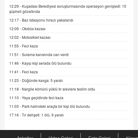
12:29 -
Kuşadası Belediyesi soruşturmasında operasyon genişledi: 15
İNCİ GÜL AKÖL
şüpheli gözaltında
Trump Keşke Adana'yı da Ziyaret Etse...
12:17 -
Baz istasyonu hırsızı yakalandı
06.07.2026 13:00
12:09 -
Otobüs kazası
12:02 -
Motosiklet kazası
ADEM AKÖL
11:55 -
Feci kaza
Esed Destekçilerinin Yüzüne Vurulan Şamar:
Sednaya
11:51 -
Sulama kanalında can verdi
11.12.2024 12:30
11:46 -
Kayıp kişi serada ölü bulundu
DR. EKREM ASLAN
11:41 -
Feci kaza
Gerçek Ne, Algı Ne? "Beraber Yürüyoruz"
11:23 -
Düğünde kavga: 5 yaralı
Cümlesinin Peşinden
11:18 -
Nargile kömürü yüklü tır alevlere teslim oldu
19.07.2025 12:45
11:10 -
Yaya geçidinde feci kaza
GÖNÜL MENEKŞE
11:03 -
Park halindeki araçta bir kişi ölü bulundu
Şifacının Yolu
17:16 -
Tır dehşeti: 1 ölü, 9 yaralı
04.11.2025 12:56
AV. RÜMEYSA ÖZKALE