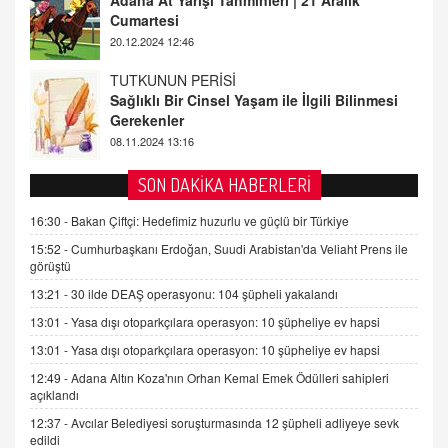
Adana At Yarışı Tahminleri | 21 Aralık
Cumartesi
20.12.2024 12:46
TUTKUNUN PERİSİ
Sağlıklı Bir Cinsel Yaşam ile İlgili Bilinmesi
Gerekenler
08.11.2024 13:16
FARUK ÖNALAN
SON DAKİKA HABERLERİ
Tezkere Onaylanmasaydı…
16:30 -
Bakan Çiftçi: Hedefimiz huzurlu ve güçlü bir Türkiye
2 Kasım 2021 Salı 00:11
15:52 -
Cumhurbaşkanı Erdoğan, Suudi Arabistan'da Veliaht Prens ile
görüştü
AV. DOĞAN CAN DOĞAN
13:21 -
30 ilde DEAŞ operasyonu: 104 şüpheli yakalandı
Kişisel verilerin korunması ve dijital hukukun
gelişimi
13:01 -
Yasa dışı otoparkçılara operasyon: 10 şüpheliye ev hapsi
15.09.2025 16:17
13:01 -
Yasa dışı otoparkçılara operasyon: 10 şüpheliye ev hapsi
12:49 -
Adana Altın Koza'nın Orhan Kemal Emek Ödülleri sahipleri
SEHER EREK
açıklandı
Kış Ayları Geldi, Hangi Önlemler Alınmalı?
9.12.2025 10:11
12:37 -
Avcılar Belediyesi soruşturmasında 12 şüpheli adliyeye sevk
edildi