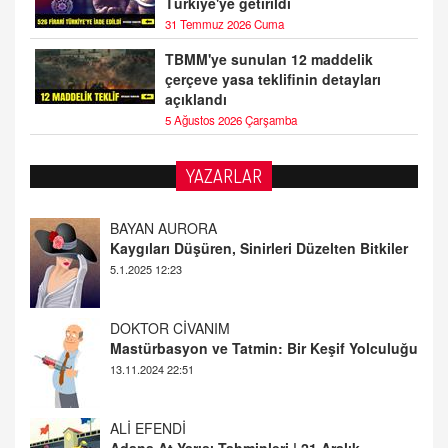
Türkiye'ye getirildi
31 Temmuz 2026 Cuma
TBMM'ye sunulan 12 maddelik
çerçeve yasa teklifinin detayları
açıklandı
5 Ağustos 2026 Çarşamba
YAZARLAR
BAYAN AURORA
Kaygıları Düşüren, Sinirleri Düzelten Bitkiler
5.1.2025 12:23
DOKTOR CİVANIM
Mastürbasyon ve Tatmin: Bir Keşif Yolculuğu
13.11.2024 22:51
ALİ EFENDİ