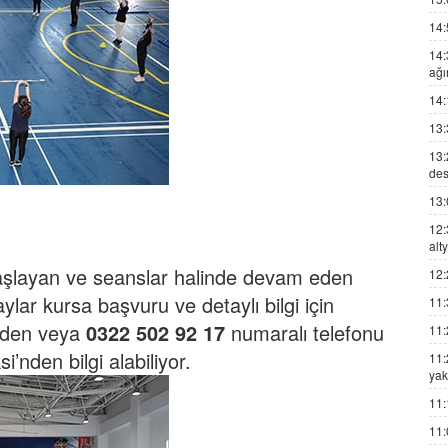
14:
14:
ağı
14:
13:
13:
des
13:
12:
alt
aşlayan ve seanslar halinde devam eden
12:
ylar kursa başvuru ve detaylı bilgi için
11:
nden veya
0322 502 92 17
numaralı telefonu
11:
nden bilgi alabiliyor.
11:
yak
11:
11: