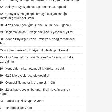
Alınmalı?
52 -
Antalya Büyükşehir soruşturmasında 2 gözaltı
9.12.2025 10:11
32 -
Cinayeti kaza gibi göstermeye çalışan sanığa
rlaştırılmış müebbet istemi
İNCİ GÜL AKÖL
Trump Keşke Adana'yı da Ziyaret Etse...
10 -
4 Yaşındaki çocuğun şüpheli ölümünde 5 gözaltı
06.07.2026 13:00
39 -
İlaçlama faciası: 9 yaşındaki çocuk yaşamını yitirdi
20 -
Adana Büyükşehir'den üreticiye süt sağım makinesi
ADEM AKÖL
teği
Esed Destekçilerinin Yüzüne Vurulan
05 -
Gürlek: Terörsüz Türkiye milli devlet politikasıdır
Şamar: Sednaya
35 -
ASKİ'den Bakımyurdu Caddesi'ne 17 milyon liralık
11.12.2024 12:30
yapı yatırımı
DR. EKREM ASLAN
26 -
Kontrolden çıkan otomobil iki dükkana daldı
Gerçek Ne, Algı Ne? "Beraber
39 -
62,9 kilo uyuşturucu ele geçirildi
Yürüyoruz" Cümlesinin Peşinden
29 -
Otomobil ile motosiklet çarpıştı: 1 ölü
19.07.2025 12:45
20 -
22 yıl hapis cezası bulunan firari havalimanında
GÖNÜL MENEKŞE
alandı
Şifacının Yolu
13 -
Parkta bıçaklı kavga: 2 yaralı
04.11.2025 12:56
01 -
Tır dorsesi alev aldı