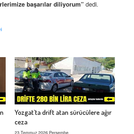
rlerimize başarılar diliyorum”
dedi.
i
en
Yozgat'ta drift atan sürücülere ağır
ceza
23 Temmuz 2026 Perşembe