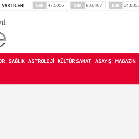
47.5055
63.8407
54.835
 VAKİTLERİ
USD
GBP
EUR
yıl
OR
SAĞLIK
ASTROLOJİ
KÜLTÜR SANAT
ASAYİŞ
MAGAZİN