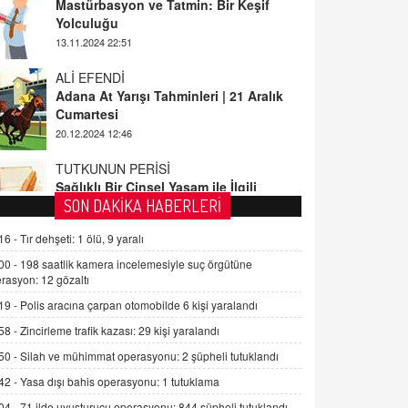
ALİ EFENDİ
Adana At Yarışı Tahminleri | 21 Aralık
Cumartesi
20.12.2024 12:46
TUTKUNUN PERİSİ
Sağlıklı Bir Cinsel Yaşam ile İlgili
Bilinmesi Gerekenler
08.11.2024 13:16
FARUK ÖNALAN
SON DAKİKA HABERLERİ
Tezkere Onaylanmasaydı…
16 -
Tır dehşeti: 1 ölü, 9 yaralı
2 Kasım 2021 Salı 00:11
00 -
198 saatlik kamera incelemesiyle suç örgütüne
rasyon: 12 gözaltı
AV. DOĞAN CAN DOĞAN
19 -
Polis aracına çarpan otomobilde 6 kişi yaralandı
Kişisel verilerin korunması ve dijital
hukukun gelişimi
58 -
Zincirleme trafik kazası: 29 kişi yaralandı
15.09.2025 16:17
50 -
Silah ve mühimmat operasyonu: 2 şüpheli tutuklandı
42 -
Yasa dışı bahis operasyonu: 1 tutuklama
SEHER EREK
Kış Ayları Geldi, Hangi Önlemler
04 -
71 ilde uyuşturucu operasyonu: 844 şüpheli tutuklandı