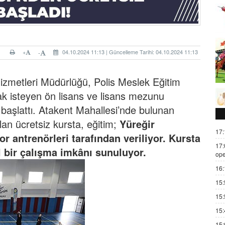
+
04.10.2024 11:13 | Güncelleme Tarihi: 04.10.2024 11:13
-
izmetleri Müdürlüğü, Polis Meslek Eğitim
k isteyen ön lisans ve lisans mezunu
su başlattı. Atakent Mahallesi’nde bulunan
an ücretsiz kursta, eğitim;
Yüreğir
17:
 antrenörleri tarafından veriliyor. Kursta
17:
 bir çalışma imkânı sunuluyor.
ope
16:
15:
15:
15:
15: