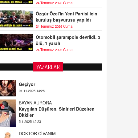
24 Temmuz 2026 Cuma
Özgür Özel'in Yeni Partisi için
kuruluş başvurusu yapıldı
24 Temmuz 2026 Cuma
Otomobil şarampole devrildi: 3
ölü, 1 yaralı
24 Temmuz 2026 Cuma
YAZARLAR
BAYAN AURORA
Kaygıları Düşüren, Sinirleri Düzelten
Bitkiler
5.1.2025 12:23
DOKTOR CİVANIM
Mastürbasyon ve Tatmin: Bir Keşif
Yolculuğu
13.11.2024 22:51