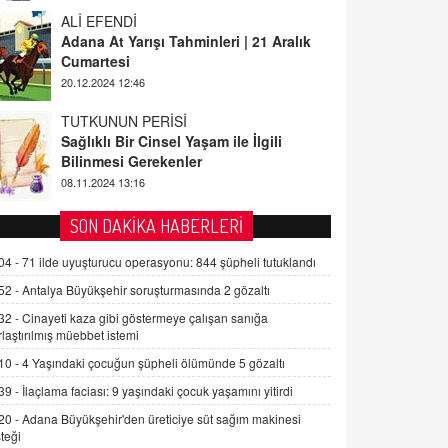
ALİ EFENDİ
Adana At Yarışı Tahminleri | 21 Aralık
Cumartesi
20.12.2024 12:46
TUTKUNUN PERİSİ
Sağlıklı Bir Cinsel Yaşam ile İlgili
Bilinmesi Gerekenler
08.11.2024 13:16
FARUK ÖNALAN
SON DAKİKA HABERLERİ
Tezkere Onaylanmasaydı…
04 -
71 ilde uyuşturucu operasyonu: 844 şüpheli tutuklandı
2 Kasım 2021 Salı 00:11
52 -
Antalya Büyükşehir soruşturmasında 2 gözaltı
32 -
Cinayeti kaza gibi göstermeye çalışan sanığa
AV. DOĞAN CAN DOĞAN
rlaştırılmış müebbet istemi
Kişisel verilerin korunması ve dijital
hukukun gelişimi
10 -
4 Yaşındaki çocuğun şüpheli ölümünde 5 gözaltı
15.09.2025 16:17
39 -
İlaçlama faciası: 9 yaşındaki çocuk yaşamını yitirdi
20 -
Adana Büyükşehir'den üreticiye süt sağım makinesi
SEHER EREK
teği
Kış Ayları Geldi, Hangi Önlemler