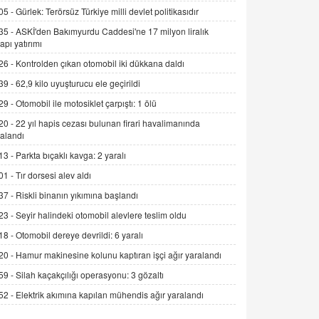
Alınmalı?
05 -
Gürlek: Terörsüz Türkiye milli devlet politikasıdır
9.12.2025 10:11
35 -
ASKİ'den Bakımyurdu Caddesi'ne 17 milyon liralık
yapı yatırımı
İNCİ GÜL AKÖL
26 -
Kontrolden çıkan otomobil iki dükkana daldı
Trump Keşke Adana'yı da Ziyaret Etse...
06.07.2026 13:00
39 -
62,9 kilo uyuşturucu ele geçirildi
29 -
Otomobil ile motosiklet çarpıştı: 1 ölü
ADEM AKÖL
20 -
22 yıl hapis cezası bulunan firari havalimanında
alandı
Esed Destekçilerinin Yüzüne Vurulan
Şamar: Sednaya
13 -
Parkta bıçaklı kavga: 2 yaralı
11.12.2024 12:30
01 -
Tır dorsesi alev aldı
DR. EKREM ASLAN
37 -
Riskli binanın yıkımına başlandı
Gerçek Ne, Algı Ne? "Beraber
23 -
Seyir halindeki otomobil alevlere teslim oldu
Yürüyoruz" Cümlesinin Peşinden
18 -
Otomobil dereye devrildi: 6 yaralı
19.07.2025 12:45
20 -
Hamur makinesine kolunu kaptıran işçi ağır yaralandı
GÖNÜL MENEKŞE
59 -
Silah kaçakçılığı operasyonu: 3 gözaltı
Şifacının Yolu
52 -
Elektrik akımına kapılan mühendis ağır yaralandı
04.11.2025 12:56