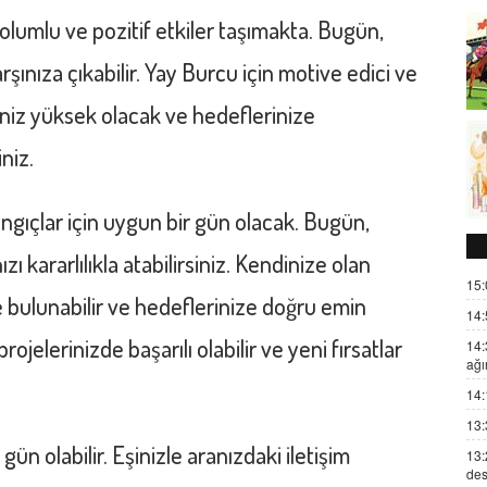
olumlu ve pozitif etkiler taşımakta. Bugün,
şınıza çıkabilir.
Yay Burcu
için motive edici ve
jiniz yüksek olacak ve hedeflerinize
niz.
angıçlar için uygun bir gün olacak. Bugün,
ızı kararlılıkla atabilirsiniz. Kendinize olan
15:
e bulunabilir ve hedeflerinize doğru emin
14:
projelerinizde başarılı olabilir ve yeni fırsatlar
14:
ağı
14:
13:
n olabilir. Eşinizle aranızdaki iletişim
13:
des