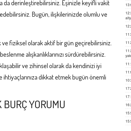
da derinleştirebilirsiniz. Eşinizle keyifli vakit
13:
edebilirsiniz. Bugün, ilişkilerinizde olumlu ve
12:
alt
12:
11:
e fiziksel olarak aktif bir gün geçirebilirsiniz.
11:
11:
beslenme alışkanlıklarınızı sürdürebilirsiniz.
yak
11:
şabilir ve zihinsel olarak da kendinizi iyi
11:
ve ihtiyaçlarınıza dikkat etmek bugün önemli
10:
17:
17:
IK BURÇ YORUMU
16:
15:
15: