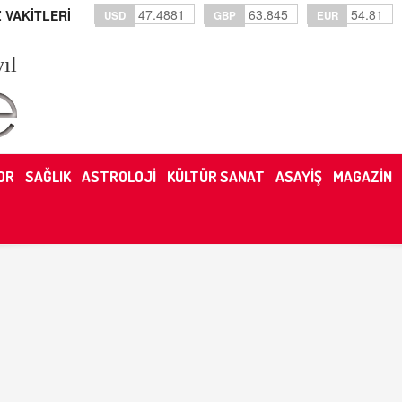
47.4881
63.845
54.81
 VAKİTLERİ
USD
GBP
EUR
yıl
OR
SAĞLIK
ASTROLOJİ
KÜLTÜR SANAT
ASAYİŞ
MAGAZİN